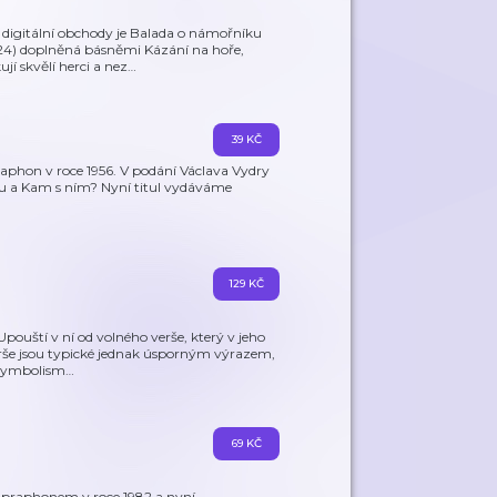
digitální obchody je Balada o námořníku
924) doplněná básněmi Kázání na hoře,
jí skvělí herci a nez
…
39 KČ
phon v roce 1956. V podání Václava Vydry
hu a Kam s ním? Nyní titul vydáváme
129 KČ
pouští v ní od volného verše, který v jeho
 Verše jsou typické jednak úsporným výrazem,
 symbolism
…
69 KČ
praphonem v roce 1982 a nyní