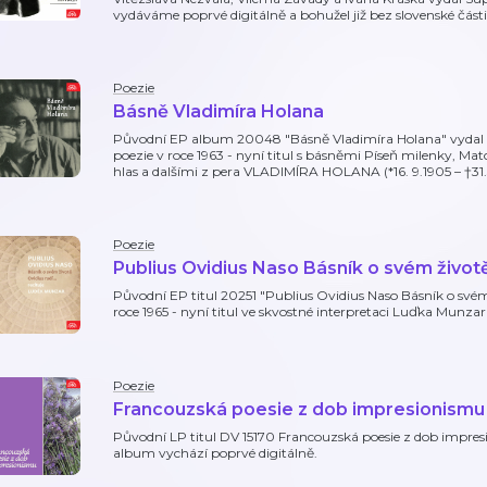
vydáváme poprvé digitálně a bohužel již bez slovenské části
Poezie
Básně Vladimíra Holana
Původní EP album 20048 "Básně Vladimíra Holana" vydal 
poezie v roce 1963 - nyní titul s básněmi Píseň milenky, Mat
hlas a dalšími z pera VLADIMÍRA HOLANA (*16. 9.1905 – †31.
Poezie
Publius Ovidius Naso Básník o svém životě/
Původní EP titul 20251 "Publius Ovidius Naso Básník o svém 
roce 1965 - nyní titul ve skvostné interpretaci Luďka Munza
Poezie
Francouzská poesie z dob impresionismu
Původní LP titul DV 15170 Francouzská poesie z dob impres
album vychází poprvé digitálně.