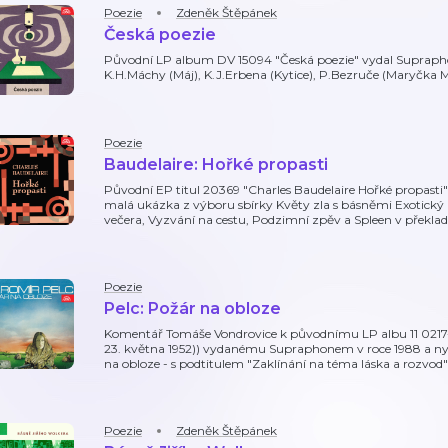
Poezie
Zdeněk Štěpánek
Česká poezie
Původní LP album DV 15094 "Česká poezie" vydal Supraphon 
K.H.Máchy (Máj), K.J.Erbena (Kytice), P.Bezruče (Maryčka M
Poezie
Baudelaire: Hořké propasti
Původní EP titul 20369 "Charles Baudelaire Hořké propasti"
malá ukázka z výboru sbírky Květy zla s básněmi Exotick
večera, Vyzvání na cestu, Podzimní zpěv a Spleen v překla
Poezie
Pelc: Požár na obloze
Komentář Tomáše Vondrovice k původnímu LP albu 11 0217-1 
23. května 1952)) vydanému Supraphonem v roce 1988 a nyn
na obloze - s podtitulem "Zaklínání na téma láska a rozvod" 
Poezie
Zdeněk Štěpánek