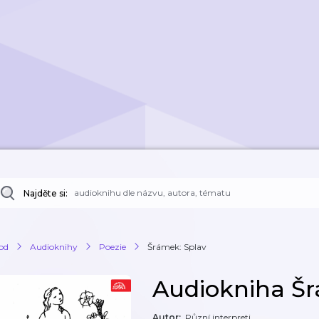
Najděte si:
od
Audioknihy
Poezie
Šrámek: Splav
Audiokniha Šr
Autor
:
Různí interpreti