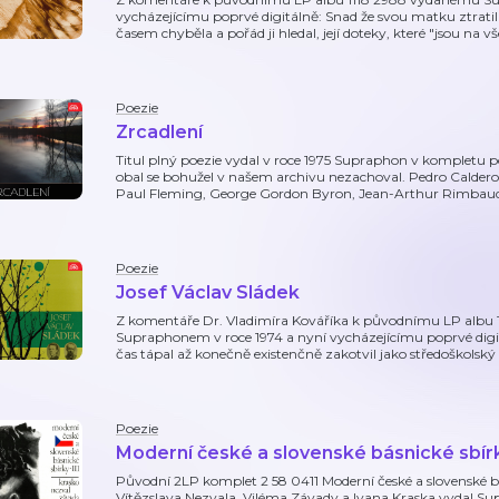
vycházejícímu poprvé digitálně: Snad že svou matku ztratil 
časem chyběla a pořád ji hledal, její doteky, které "jsou na vš
Poezie
Zrcadlení
Titul plný poezie vydal v roce 1975 Supraphon v kompletu 
obal se bohužel v našem archivu nezachoval. Pedro Caldero
Paul Fleming, George Gordon Byron, Jean-Arthur Rimbaud 
Poezie
Josef Václav Sládek
Z komentáře Dr. Vladimíra Kováříka k původnímu LP albu 1
Supraphonem v roce 1974 a nyní vycházejícímu poprvé digitál
čas tápal až konečně existenčně zakotvil jako středoškolský 
Poezie
Moderní české a slovenské básnické sbírky
Původní 2LP komplet 2 58 0411 Moderní české a slovenské bá
Vítězslava Nezvala, Viléma Závady a Ivana Kraska vydal Su