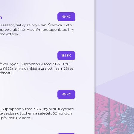
h
69 KČ
5099 s výňatky ze hry Fráni Šrámka "Léto"
oprvé digitálně. Hlavním protagonistou hry
stné vztahy
…
189 KČ
kou vydal Supraphon v roce 1983 - titul
(1922) je hra o mládí a zralosti, zamýšlí se
ečnosti,
…
69 KČ
Supraphon v roce 1976 - nyní titul vychází
e ze sbírek Sbohem a šáteček, 52 hořkých
 Zpěv míru, Z dom
…