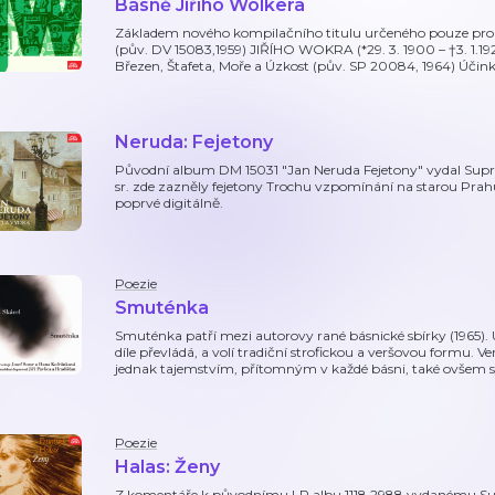
Básně Jiřího Wolkera
Základem nového kompilačního titulu určeného pouze pro 
(pův. DV 15083,1959) JIŘÍHO WOKRA (*29. 3. 1900 – †3. 1.1
Březen, Štafeta, Moře a Úzkost (pův. SP 20084, 1964) Účinku
Neruda: Fejetony
Původní album DM 15031 "Jan Neruda Fejetony" vydal Supra
sr. zde zazněly fejetony Trochu vzpomínání na starou Pra
poprvé digitálně.
Poezie
Smuténka
Smuténka patří mezi autorovy rané básnické sbírky (1965). U
díle převládá, a volí tradiční strofickou a veršovou formu.
jednak tajemstvím, přítomným v každé básni, také ovšem
Poezie
Halas: Ženy
Z komentáře k původnímu LP albu 1118 2988 vydanému Su