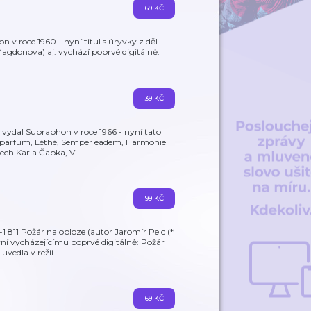
69 KČ
v roce 1960 - nyní titul s úryvky z děl
agdonova) aj. vychází poprvé digitálně.
39 KČ
 vydal Supraphon v roce 1966 - nyní tato
ý parfum, Léthé, Semper eadem, Harmonie
dech Karla Čapka, V
…
99 KČ
811 Požár na obloze (autor Jaromír Pelc (*
í vycházejícímu poprvé digitálně: Požár
uvedla v režii
…
69 KČ