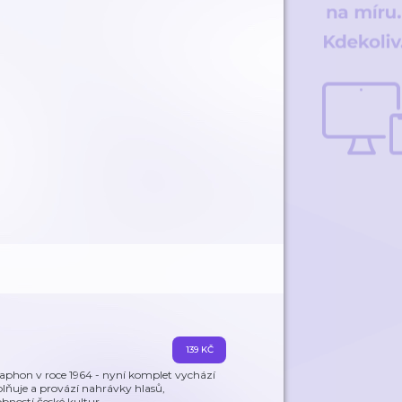
139 KČ
aphon v roce 1964 - nyní komplet vychází
plňuje a provází nahrávky hlasů,
obností české kultur
…