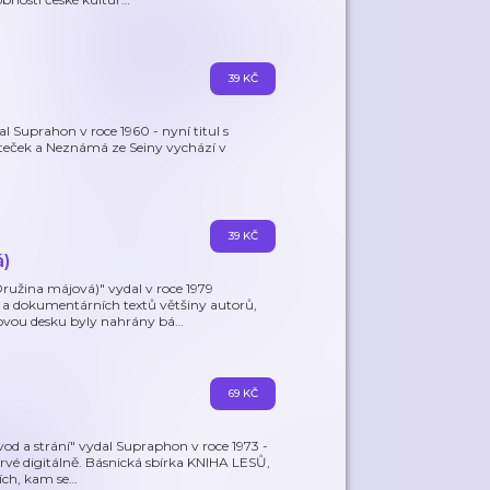
39 KČ
 Suprahon v roce 1960 - nyní titul s
teček a Neznámá ze Seiny vychází v
39 KČ
á)
užina májová)" vydal v roce 1979
 a dokumentárních textů většiny autorů,
novou desku byly nahrány bá
…
69 KČ
od a strání" vydal Supraphon v roce 1973 -
prvé digitálně. Básnická sbírka KNIHA LESŮ,
ích, kam se
…