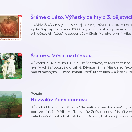
Šrámek: Léto. Výňatky ze hry o 3. dějstvíc
FRÁŇA ŠRÁMEK (*19.1.1877 - †1.7.1952) Původní album DV 1
vydal Supraphon v roce 1960 - nyní tento titul vydáváme p
o 3. dějstvích "Léto" je student Jan Skalníka jeho první milo
Šrámek: Měsíc nad řekou
Původní 2 LP album 1118 3591 se Šrámkovým Měsícem nad ře
nyní vychází poprvé digitálně. Divadelní hra Měsíc nad řekou 
nad ztracenými iluzemi mládí, konfliktem ideálu a žité skut
Poezie
Nezvalův Zpěv domova
Původní LP album 1 18 1938 "Nezvalův Zpěv domova" vydal 
poprvé digitálně Album "Nezvalův Zpěv domova" tvoří verš
balad věčného studenta Roberta Davida, Historický obraz,