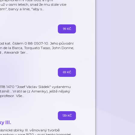
už v osmi letech, snad že mu stále více
em", barvy a linie, "aby s
…
99 KČ
pod kat. číslem 0 88 0507-10. Jeho původní
n de la Barca, Torquato Tasso, John Donne,
, Alexandr Ser
…
69 KČ
118 1470 "Josef Václav Sládek" vydanému
ně:...Vrátil se (z Ameriky), ještě nějaký
profesor. Vše
…
139 KČ
 III.
snické sbírky III. věnovaný tvorbě
praphon v roce 1970 - nyní tento komplet