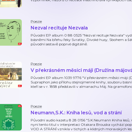
Poezie
Nezval recituje Nezvala
Původní EP album 0 88 0525 "Nezval recituje Nezvala" vydal
básněmi Na břehu řeky Svratky, Divoké husy, Sbohem a šá
původní sestavě poprvé digitálně.
Poezie
V překrásném měsíci máji (Družina májov
Původní EP album 1039 9776 "V překrásném měsíci máji (Dr
Supraphon jako přílohu stejnojmenné knihy, souboru básní
kteří se v r. 1858 představili v almanachu Máj. Na gramofo
Poezie
Neumann,S.K.: Kniha lesů, vod a strání
Původní audio kazetu 8 28 0156 "S.K.Neumann Kniha lesů, v
nyní tento titul v interpretaci Otakara Brouska vychází po
VOD A STRÁNÍ vznikla v tichých a klidných moravských les