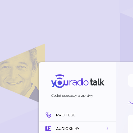
České podcasty a zprávy
Úv
PRO TEBE
AUDIOKNIHY