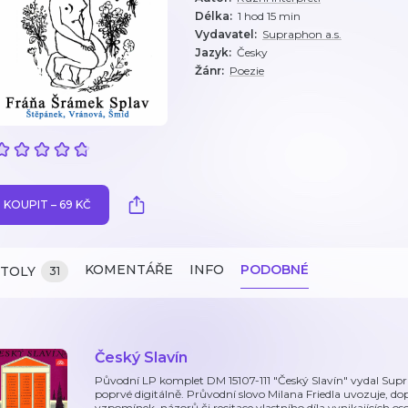
Délka
:
1 hod 15 min
Vydavatel
:
Supraphon a.s.
Jazyk
:
Česky
Žánr
:
Poezie
KOUPIT – 69 KČ
KOMENTÁŘE
INFO
PODOBNÉ
ITOLY
31
Český Slavín
Původní LP komplet DM 15107-111 "Český Slavín" vydal Supr
poprvé digitálně. Průvodní slovo Milana Friedla uvozuje, do
vzpomínek, názorů či recitace vlastního díla vynikajících os