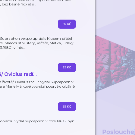
, bez básně Nox et s
…
39 KČ
Supraphon ve spolupráci s Klubem přátel
ce, Masopustní úterý, Večeře, Matka, Lidský
3.1980) v inte
…
29 KČ
 Ovidius radí...
životě/ Ovidius radí..." vydal Supraphon v
ra a Marie Málkové vychází poprvé digitálně.
69 KČ
ionismu vydal Supraphon v roce 1963 - nyní