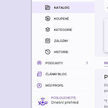
KATALOG
KOUPENÉ
KATEGORIE
ZÁLOŽKY
HISTORIE
I
PODCASTY
ČLÁNKY BLOG
KATALOG
P
Pů
KATEGORIE
MŮJ PROFIL
po
ZÁLOŽKY
POSLOUCHEJTE
"T
Dnešní přehled
kr
LÍBÍ SE MI