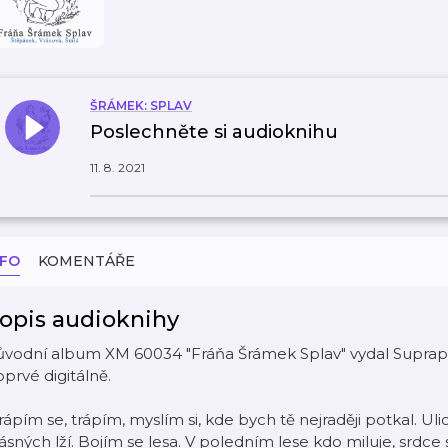
ŠRÁMEK: SPLAV
Poslechněte si audioknihu
11. 8. 2021
NFO
KOMENTÁŘE
opis audioknihy
vodní album XM 60034 "Fráňa Šrámek Splav" vydal Supraphon
prvé digitálně.
rápím se, trápím, myslím si, kde bych tě nejraději potkal. Ul
ásných lží. Bojím se lesa. V poledním lese kdo miluje, srdce 