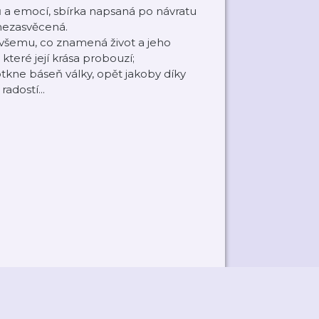
tů a emocí, sbírka napsaná po návratu
 nezasvěcená.
 všemu, co znamená život a jeho
 které její krása probouzí;
otkne báseň války, opět jakoby díky
adostí...