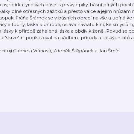
lav, sbírka lyrických básní s prvky epiky, básní plných poci
války plné otřesných zážitků a přesto válce a jejím hrůzám
opak, Fráňa Šrámek se v básních obrací na vše a upíná ke
ásy a touhy; láska k přírodě, oslava návratu k ní, ke smyslům,
 lásky k přírodě zahalená láska a obdiv k ženě...Pokud se d
 a "skrze" ni poukazoval na nádheru přírody a lidských citů a r
citují Gabriela Vránová, Zdeněk Štěpánek a Jan Šmíd