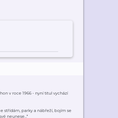
 v roce 1966 - nyní titul vychází
ice střídám, parky a nábřeží, bojím se
své neunese..."