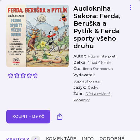
Audiokniha
Sekora: Ferda,
Beruška a
Pytlík & Ferda
sporty všeho
druhu
Autor
:
Různí interpreti
Délka
:
1 hod 49 min
Čte
:
Ilona Svobodová
Vydavatel
:
Supraphon a.s.
Jazyk
:
Česky
,
Žánr
:
Děti a mládež
Pohádky
KOUPIT – 139 KČ
KOMENTÁŘE
INFO
PODOBNÉ
KAPITOLY
4