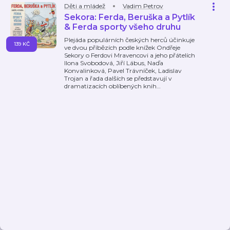
Děti a mládež
Vadim Petrov
Sekora: Ferda, Beruška a Pytlík
& Ferda sporty všeho druhu
Plejáda populárních českých herců účinkuje
139 KČ
ve dvou příbězích podle knížek Ondřeje
Sekory o Ferdovi Mravencovi a jeho přátelích
Ilona Svobodová, Jiří Lábus, Naďa
Konvalinková, Pavel Trávníček, Ladislav
Trojan a řada dalších se představují v
dramatizacích oblíbených knih
…