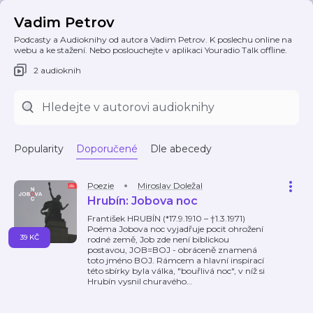
Vadim Petrov
Podcasty a Audioknihy od autora Vadim Petrov. K poslechu online na
webu a ke stažení. Nebo poslouchejte v aplikaci Youradio Talk offline.
2 audioknih
Popularity
Doporučené
Dle abecedy
Poezie
Miroslav Doležal
Hrubín: Jobova noc
František HRUBÍN (*17.9.1910 – †1.3.1971)
Poéma Jobova noc vyjadřuje pocit ohrožení
39 KČ
rodné země, Job zde není biblickou
postavou, JOB=BOJ - obráceně znamená
toto jméno BOJ. Rámcem a hlavní inspirací
této sbírky byla válka, "bouřlivá noc", v níž si
Hrubín vysnil churavého
…