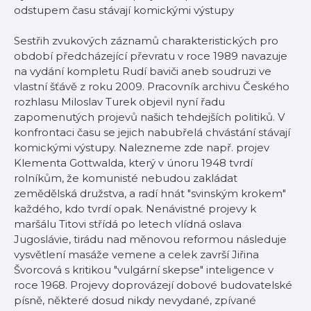
odstupem času stávají komickými výstupy
Sestřih zvukových záznamů charakteristických pro
období předcházející převratu v roce 1989 navazuje
na vydání kompletu Rudí baviči aneb soudruzi ve
vlastní šťávě z roku 2009. Pracovník archivu Českého
rozhlasu Miloslav Turek objevil nyní řadu
zapomenutých projevů našich tehdejších politiků. V
konfrontaci času se jejich nabubřelá chvástání stávají
komickými výstupy. Nalezneme zde např. projev
Klementa Gottwalda, který v únoru 1948 tvrdí
rolníkům, že komunisté nebudou zakládat
zemědělská družstva, a radí hnát "svinským krokem"
každého, kdo tvrdí opak. Nenávistné projevy k
maršálu Titovi střídá po letech vlídná oslava
Jugoslávie, tirádu nad měnovou reformou následuje
vysvětlení masáže vemene a celek završí Jiřina
Švorcová s kritikou "vulgární skepse" inteligence v
roce 1968. Projevy doprovázejí dobové budovatelské
písně, některé dosud nikdy nevydané, zpívané