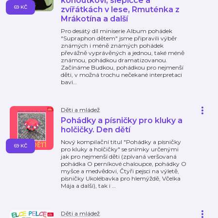
kohoutkovi, slepičce a
69 KČ
zvířátkách v lese, Rmuténka z
Mrákotína a další
Pro desátý díl miniserie Album pohádek
"Supraphon dětem" jsme připravili výběr
známých i méně známých pohádek
převážně vyprávěných a jednou, také méně
známou, pohádkou dramatizovanou.
Začínáme Budkou, pohádkou pro nejmenší
děti, v možná trochu nečekané interpretaci
bavi
…
Děti a mládež
Pohádky a písničky pro kluky a
holčičky. Den dětí
Nový kompilační titul "Pohádky a písničky
69 KČ
pro kluky a holčičky" se snímky určenými
jak pro nejmenší děti (zpívaná veršovaná
pohádka O perníkové chaloupce, pohádky O
myšce a medvědovi, Čtyři pejsci na výletě,
písničky Ukolébavka pro hlemýždě, Včelka
Mája a další), tak i
…
Děti a mládež