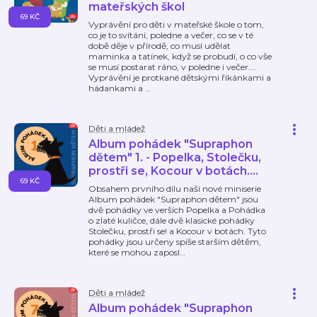
mateřských škol
69 KČ
Vyprávění pro děti v mateřské škole o tom,
co je to svítání, poledne a večer, co se v té
době děje v přírodě, co musí udělat
maminka a tatínek, když se probudí, o co vše
se musí postarat ráno, v poledne i večer....
Vyprávění je protkané dětskými říkánkami a
hádankami a
…
Děti a mládež
Album pohádek "Supraphon
dětem" 1. - Popelka, Stolečku,
prostři se, Kocour v botách....
69 KČ
Obsahem prvního dílu naší nové miniserie
Album pohádek "Supraphon dětem" jsou
dvě pohádky ve verších Popelka a Pohádka
o zlaté kuličce, dále dvě klasické pohádky
Stolečku, prostři se! a Kocour v botách. Tyto
pohádky jsou určeny spíše starším dětěm,
které se mohou zaposl
…
Děti a mládež
Album pohádek "Supraphon