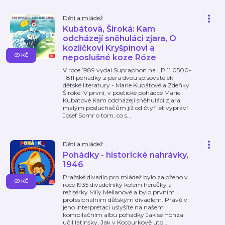
Děti a mládež
Kubátová, Široká: Kam
odcházejí sněhuláci zjara, O
kozlíčkovi Kryšpínovi a
69 KČ
neposlušné koze Róze
V roce 1989 vydal Supraphon na LP 11 0500-
1 811 pohádky z pera dvou spisovatelek
dětské literatury - Marie Kubátové a Zdeňky
Široké. V první, v poetické pohádce Marie
Kubátové Kam odcházejí sněhuláci zjara
malým posluchačům již od čtyř let vypráví
Josef Somr o tom, co s
…
Děti a mládež
Pohádky - historické nahrávky,
1946
Pražské divadlo pro mládež bylo založeno v
69 KČ
roce 1935 divadelníky kolem herečky a
režisérky Míly Mellanové a bylo prvním
profesionálním dětským divadlem. Právě v
jeho interpretaci uslyšíte na našem
kompilačním albu pohádky Jak se Honza
učil latinsky, Jak v Kocourkově uto
…