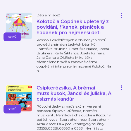
Děti a mládež
Kolotoč a Copánek upletený z
povídání, říkanek, písniček a
hádanek pro nejmenší děti
99 KČ
Pásmo z osvědčených a oblíbených textů
pro děti známých českých básníků
Františka Hrubína, Františka Halase, Josefa
Bruknera, Karla Šiktance, Josefa Kainara,
Jana Čarka a Oldřicha Mikuláška
přednášené hravě a zábavně dětmi i
dospělými interprety je nazvané Kolotoč. Na
n
…
Csipkerózsika, A brémai
muzsikusok, Jancsi és juliska, A
csizmás kandúr
Původní desky s maďarskými verzemi
49 KČ
pohádek Šípková Růženka, Brémští
muzikanti, Perníková chaloupka a Kocour v
botách vydal Supraphon resp. Supraphon-
Artia v roce 1964 pod katalogovými čísly
03558;03559;03560 a 03561. Nyní i tyto