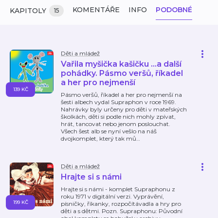
KOMENTÁŘE
INFO
PODOBNÉ
KAPITOLY
15
Děti a mládež
Vařila myšička kašičku ...a další
pohádky. Pásmo veršů, říkadel
a her pro nejmenší
139 KČ
Pásmo veršů, říkadel a her pro nejmenší na
šesti albech vydal Supraphon v roce 1969.
Nahrávky byly určeny pro děti v mateřských
školkách, děti si podle nich mohly zpívat,
hrát, tancovat nebo jenom poslouchat.
Všech šest alb se nyní vešlo na náš
dvojkomplet, který tak mů
…
Děti a mládež
Hrajte si s námi
Hrajte si s námi - komplet Supraphonu z
roku 1971 v digitální verzi. Vyprávění,
199 KČ
písničky, říkanky, rozpočítávadla a hry pro
děti a s dětmi. Pozn. Supraphonu: Původní