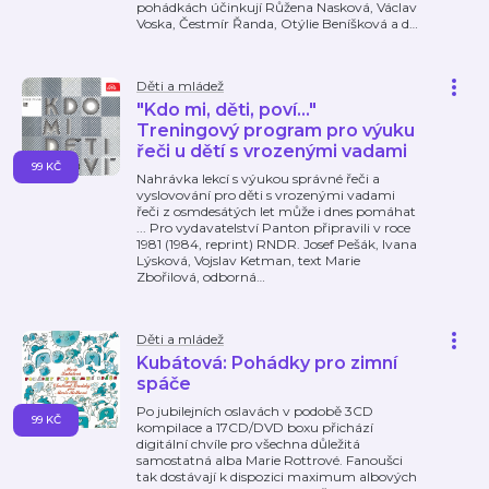
pohádkách účinkují Růžena Nasková, Václav
Voska, Čestmír Řanda, Otýlie Beníšková a d
…
Děti a mládež
"Kdo mi, děti, poví..."
Treningový program pro výuku
řeči u dětí s vrozenými vadami
99 KČ
Nahrávka lekcí s výukou správné řeči a
vyslovování pro děti s vrozenými vadami
řeči z osmdesátých let může i dnes pomáhat
... Pro vydavatelství Panton připravili v roce
1981 (1984, reprint) RNDR. Josef Pešák, Ivana
Lýsková, Vojslav Ketman, text Marie
Zbořilová, odborná
…
Děti a mládež
Kubátová: Pohádky pro zimní
spáče
Po jubilejních oslavách v podobě 3CD
99 KČ
kompilace a 17CD/DVD boxu přichází
digitální chvíle pro všechna důležitá
samostatná alba Marie Rottrové. Fanoušci
tak dostávají k dispozici maximum albových