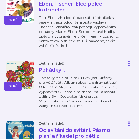
Eben, Fischer: Elce pelce
kotrmelce
Petr Eben zhudebnil padesát tři písniček s
99 KČ
veselými, jednoduchými texty Václava
Fischera. Písničky pak propojil vyprávěním
pohádky Marek Eben. Soubor hravé hudby,
zpěvu a vyprávění je určen nejen k poslechu.
Samy texty písniček jsou již návodné, takže
vybízejí děti ke h
…
Děti a mládež
Pohádky I.
Pohádky na albu z roku 1977 jsou určeny
pro větší děti. Album obsahuje dramatizaci
99 KČ
O kurážné Majdalence a O uplakaném králi,
vyprávění O líném a mlsném králi a scénku
z dílny S+H Codokáže lidské srdce.
Majdalenku, která se nechala naverbovat do
války místo svého tatínka
…
Děti a mládež
Od svítání do svítání. Pásmo
písní a říkadel pro děti z