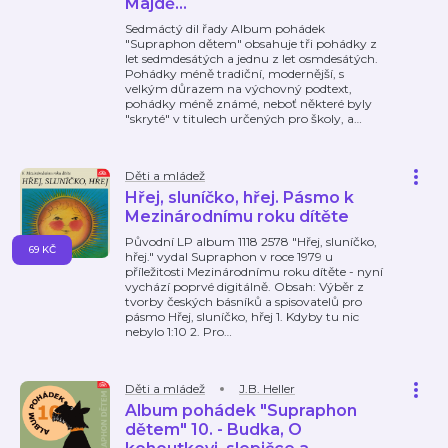
Majdě...
Sedmáctý dil řady Album pohádek
"Supraphon dětem" obsahuje tři pohádky z
let sedmdesátých a jednu z let osmdesátých.
Pohádky méně tradiční, modernější, s
velkým důrazem na výchovný podtext,
pohádky méně známé, neboť některé byly
"skryté" v titulech určených pro školy, a
…
Děti a mládež
Hřej, sluníčko, hřej. Pásmo k
Mezinárodnímu roku dítěte
Původní LP album 1118 2578 "Hřej, sluníčko,
69 KČ
hřej." vydal Supraphon v roce 1979 u
příležitosti Mezinárodnímu roku dítěte - nyní
vychází poprvé digitálně. Obsah: Výběr z
tvorby českých básníků a spisovatelů pro
pásmo Hřej, sluníčko, hřej 1. Kdyby tu nic
nebylo 1:10 2. Pro
…
Děti a mládež
J.B. Heller
Album pohádek "Supraphon
dětem" 10. - Budka, O