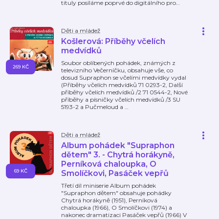
tituly posíláme poprvé do digitálního pro
…
Děti a mládež
Košlerová: Příběhy včelích
medvídků
Soubor oblíbených pohádek, známých z
269 KČ
televizního Večerníčku, obsahuje vše, co
dosud Supraphon se včelími medvídky vydal
(Příběhy včelích medvídků 71 0293-2, Další
příběhy včelích medvídků /2 71 0544-2, Nové
příběhy a písničky včelích medvídků /3 SU
5193-2 a Pučmeloud a
…
Děti a mládež
Album pohádek "Supraphon
dětem" 3. - Chytrá horákyně,
Perníková chaloupka, O
69 KČ
Smolíčkovi, Pasáček vepřů
Třetí díl miniserie Album pohádek
"Supraphon dětem" obsahuje pohádky
Chytrá horákyně (1951), Perníková
chaloupka (1966), O Smolíčkovi (1974) a
nakonec dramatizaci Pasáček vepřů (1966) V