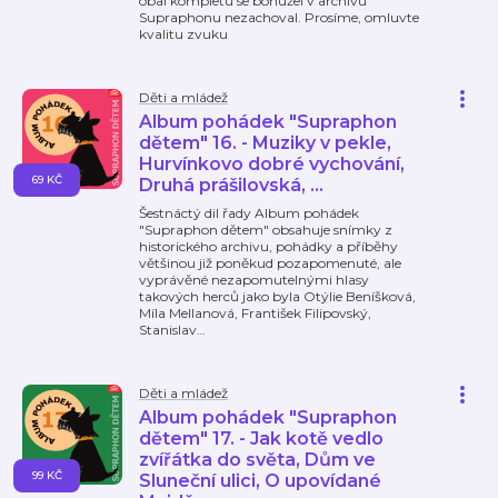
obal kompletu se bohužel v archivu
Supraphonu nezachoval. Prosíme, omluvte
kvalitu zvuku
Děti a mládež
Album pohádek "Supraphon
dětem" 16. - Muziky v pekle,
Hurvínkovo dobré vychování,
69 KČ
Druhá prášilovská, ...
Šestnáctý dil řady Album pohádek
"Supraphon dětem" obsahuje snímky z
historického archivu, pohádky a příběhy
většinou již poněkud pozapomenuté, ale
vyprávěné nezapomutelnými hlasy
takových herců jako byla Otýlie Beníšková,
Míla Mellanová, František Filipovský,
Stanislav
…
Děti a mládež
Album pohádek "Supraphon
dětem" 17. - Jak kotě vedlo
zvířátka do světa, Dům ve
99 KČ
Sluneční ulici, O upovídané