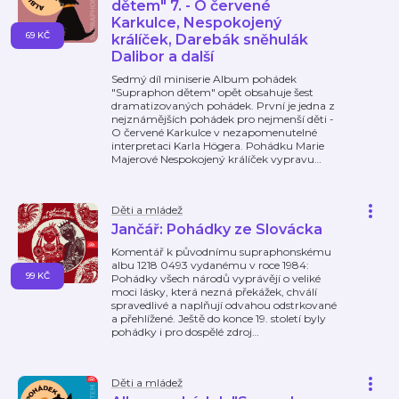
dětem" 7. - O červené
Karkulce, Nespokojený
69 KČ
králíček, Darebák sněhulák
Dalibor a další
Sedmý díl miniserie Album pohádek
"Supraphon dětem" opět obsahuje šest
dramatizovaných pohádek. První je jedna z
nejznámějších pohádek pro nejmenší děti -
O červené Karkulce v nezapomenutelné
interpretaci Karla Högera. Pohádku Marie
Majerové Nespokojený králíček vypravu
…
Děti a mládež
Jančář: Pohádky ze Slovácka
Komentář k původnímu supraphonskému
albu 1218 0493 vydanému v roce 1984:
99 KČ
Pohádky všech národů vyprávějí o veliké
moci lásky, která nezná překážek, chválí
spravedlivé a naplňují odvahou odstrkované
a přehlížené. Ještě do konce 19. století byly
pohádky i pro dospělé zdroj
…
Děti a mládež