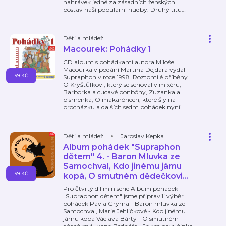
nahrávek jedné za zásadních ženských
postav naší populární hudby. Druhý titu
…
Děti a mládež
Macourek: Pohádky 1
CD album s pohádkami autora Miloše
Macourka v podání Martina Dejdara vydal
99 KČ
Supraphon v roce 1998. Roztomilé příběhy
O Kryštůfkovi, který se schoval v mixéru,
Barborka a cucavé bonbóny, Zuzanka a
písmenka, O makarónech, které šly na
procházku a dalších sedm pohádek nyní
…
Děti a mládež
Jaroslav Kepka
Album pohádek "Supraphon
dětem" 4. - Baron Mluvka ze
Samochval, Kdo jinému jámu
99 KČ
kopá, O smutném dědečkovi...
Pro čtvrtý díl miniserie Album pohádek
"Supraphon dětem" jsme připravili výběr
pohádek Pavla Gryma - Baron mluvka ze
Samochval, Marie Jehličkové - Kdo jinému
jámu kopá Václava Bárty - O smutném