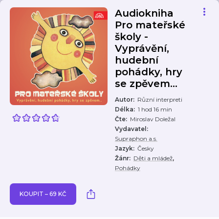
Audiokniha
Pro mateřské
školy -
Vyprávění,
hudební
pohádky, hry
se zpěvem...
Autor
:
Různí interpreti
Délka
:
1 hod 16 min
Čte
:
Miroslav Doležal
Vydavatel
:
Supraphon a.s.
Jazyk
:
Česky
,
Žánr
:
Děti a mládež
Pohádky
KOUPIT – 69 KČ