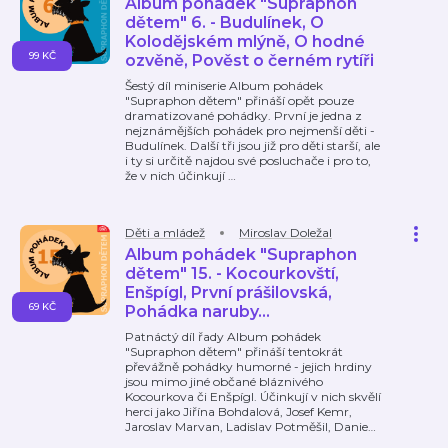
Album pohádek "Supraphon
dětem" 6. - Budulínek, O
Kolodějském mlýně, O hodné
99 KČ
ozvěně, Pověst o černém rytíři
Šestý díl miniserie Album pohádek
"Supraphon dětem" přináší opět pouze
dramatizované pohádky. První je jedna z
nejznámějších pohádek pro nejmenší děti -
Budulínek. Další tři jsou již pro děti starší, ale
i ty si určitě najdou své posluchače i pro to,
že v nich účinkují
…
Děti a mládež
Miroslav Doležal
Album pohádek "Supraphon
dětem" 15. - Kocourkovští,
Enšpígl, První prášilovská,
69 KČ
Pohádka naruby...
Patnáctý díl řady Album pohádek
"Supraphon dětem" přináší tentokrát
převážně pohádky humorné - jejich hrdiny
jsou mimo jiné občané bláznivého
Kocourkova či Enšpígl. Účinkují v nich skvělí
herci jako Jiřína Bohdalová, Josef Kemr,
Jaroslav Marvan, Ladislav Potměšil, Danie
…