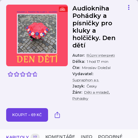
Audiokniha
Pohádky a
písničky pro
kluky a
holčičky. Den
dětí
Autor
:
Různí interpreti
Délka
:
1 hod 17 min
Čte
:
Miroslav Doležal
Vydavatel
:
Supraphon a.s.
Jazyk
:
Česky
,
Žánr
:
Děti a mládež
Pohádky
KOUPIT – 69 KČ
KOMENTÁŘE
INFO
PODOBNÉ
KAPITOLY
17