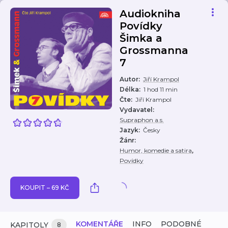
Audiokniha
Povídky
Šimka a
Grossmanna
7
Autor
:
Jiří Krampol
Délka
:
1 hod 11 min
Čte
:
Jiří Krampol
Vydavatel
:
Supraphon a.s.
Jazyk
:
Česky
Žánr
:
,
Humor, komedie a satira
Povídky
KOUPIT – 69 KČ
KOMENTÁŘE
INFO
PODOBNÉ
KAPITOLY
8