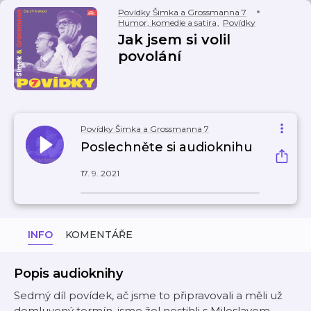
Povídky Šimka a Grossmanna 7
Humor, komedie a satira
,
Povídky
Jak jsem si volil
povolání
Povídky Šimka a Grossmanna 7
Poslechněte si audioknihu
17. 9. 2021
INFO
KOMENTÁŘE
Popis audioknihy
Sedmý díl povídek, ač jsme to připravovali a měli už
domluvený termín, jsme žel nestihli s Miloslavem