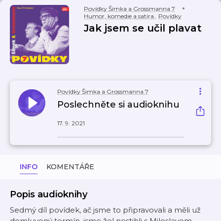
Povídky Šimka a Grossmanna 7
Humor, komedie a satira
,
Povídky
Jak jsem se učil plavat
Povídky Šimka a Grossmanna 7
Poslechněte si audioknihu
17. 9. 2021
INFO
KOMENTÁŘE
Popis audioknihy
Sedmý díl povídek, ač jsme to připravovali a měli už
domluvený termín, jsme žel nestihli s Miloslavem