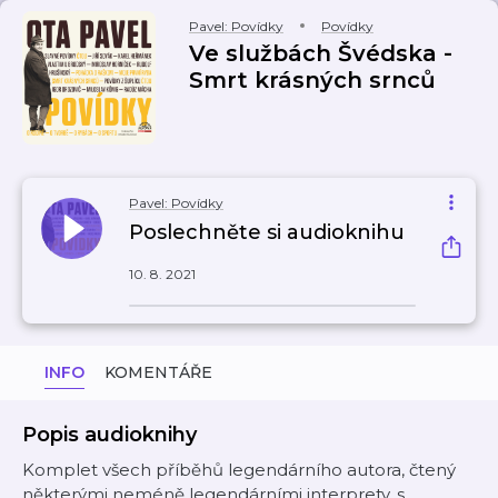
Pavel: Povídky
Povídky
Ve službách Švédska -
Smrt krásných srnců
Pavel: Povídky
Poslechněte si audioknihu
10. 8. 2021
INFO
KOMENTÁŘE
Popis audioknihy
Komplet všech příběhů legendárního autora, čtený
některými neméně legendárními interprety, s