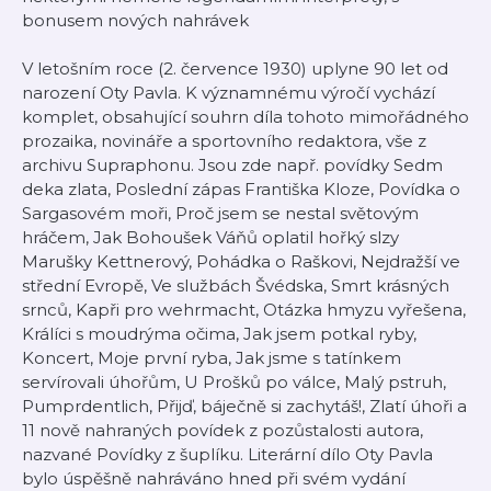
bonusem nových nahrávek
V letošním roce (2. července 1930) uplyne 90 let od
narození Oty Pavla. K významnému výročí vychází
komplet, obsahující souhrn díla tohoto mimořádného
prozaika, novináře a sportovního redaktora, vše z
archivu Supraphonu. Jsou zde např. povídky Sedm
deka zlata, Poslední zápas Františka Kloze, Povídka o
Sargasovém moři, Proč jsem se nestal světovým
hráčem, Jak Bohoušek Váňů oplatil hořký slzy
Marušky Kettnerový, Pohádka o Raškovi, Nejdražší ve
střední Evropě, Ve službách Švédska, Smrt krásných
srnců, Kapři pro wehrmacht, Otázka hmyzu vyřešena,
Králíci s moudrýma očima, Jak jsem potkal ryby,
Koncert, Moje první ryba, Jak jsme s tatínkem
servírovali úhořům, U Prošků po válce, Malý pstruh,
Pumprdentlich, Přijď, báječně si zachytáš!, Zlatí úhoři a
11 nově nahraných povídek z pozůstalosti autora,
nazvané Povídky z šuplíku. Literární dílo Oty Pavla
bylo úspěšně nahráváno hned při svém vydání