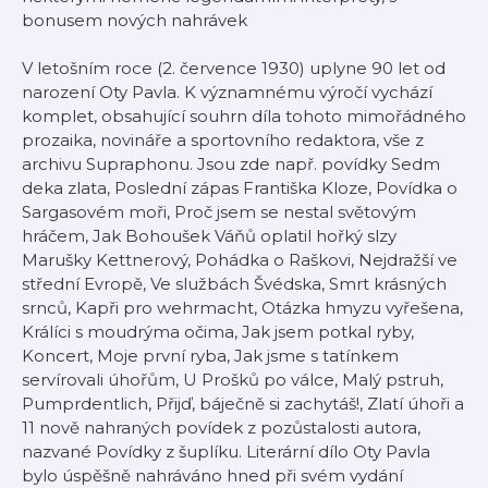
bonusem nových nahrávek
V letošním roce (2. července 1930) uplyne 90 let od
narození Oty Pavla. K významnému výročí vychází
komplet, obsahující souhrn díla tohoto mimořádného
prozaika, novináře a sportovního redaktora, vše z
archivu Supraphonu. Jsou zde např. povídky Sedm
deka zlata, Poslední zápas Františka Kloze, Povídka o
Sargasovém moři, Proč jsem se nestal světovým
hráčem, Jak Bohoušek Váňů oplatil hořký slzy
Marušky Kettnerový, Pohádka o Raškovi, Nejdražší ve
střední Evropě, Ve službách Švédska, Smrt krásných
srnců, Kapři pro wehrmacht, Otázka hmyzu vyřešena,
Králíci s moudrýma očima, Jak jsem potkal ryby,
Koncert, Moje první ryba, Jak jsme s tatínkem
servírovali úhořům, U Prošků po válce, Malý pstruh,
Pumprdentlich, Přijď, báječně si zachytáš!, Zlatí úhoři a
11 nově nahraných povídek z pozůstalosti autora,
nazvané Povídky z šuplíku. Literární dílo Oty Pavla
bylo úspěšně nahráváno hned při svém vydání