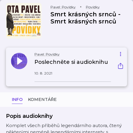
Pavel: Povídky
Povídky
Smrt krásných srnců -
Smrt krásných srnců
Pavel: Povídky
Poslechněte si audioknihu
10. 8. 2021
INFO
KOMENTÁŘE
Popis audioknihy
Komplet všech příběhů legendárního autora, čtený
některými neméně legendárními interprety, s