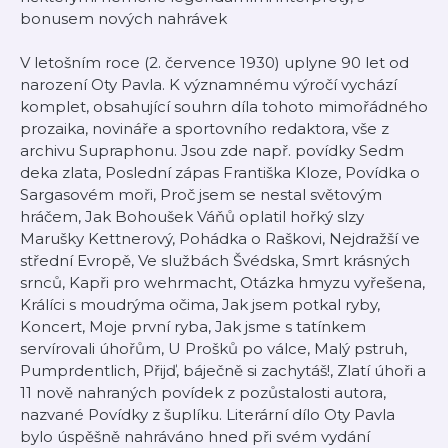
bonusem nových nahrávek
V letošním roce (2. července 1930) uplyne 90 let od
narození Oty Pavla. K významnému výročí vychází
komplet, obsahující souhrn díla tohoto mimořádného
prozaika, novináře a sportovního redaktora, vše z
archivu Supraphonu. Jsou zde např. povídky Sedm
deka zlata, Poslední zápas Františka Kloze, Povídka o
Sargasovém moři, Proč jsem se nestal světovým
hráčem, Jak Bohoušek Váňů oplatil hořký slzy
Marušky Kettnerový, Pohádka o Raškovi, Nejdražší ve
střední Evropě, Ve službách Švédska, Smrt krásných
srnců, Kapři pro wehrmacht, Otázka hmyzu vyřešena,
Králíci s moudrýma očima, Jak jsem potkal ryby,
Koncert, Moje první ryba, Jak jsme s tatínkem
servírovali úhořům, U Prošků po válce, Malý pstruh,
Pumprdentlich, Přijď, báječně si zachytáš!, Zlatí úhoři a
11 nově nahraných povídek z pozůstalosti autora,
nazvané Povídky z šuplíku. Literární dílo Oty Pavla
bylo úspěšně nahráváno hned při svém vydání