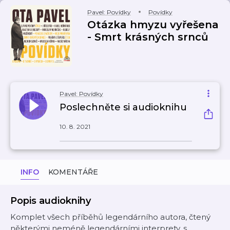
Pavel: Povídky
Povídky
Otázka hmyzu vyřešena
- Smrt krásných srnců
Pavel: Povídky
Poslechněte si audioknihu
10. 8. 2021
INFO
KOMENTÁŘE
Popis audioknihy
Komplet všech příběhů legendárního autora, čtený
některými neméně legendárními interprety, s