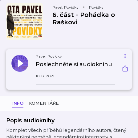
Pavel: Povídky
Povídky
6. část - Pohádka o
Raškovi
Pavel: Povídky
Poslechněte si audioknihu
10. 8. 2021
INFO
KOMENTÁŘE
Popis audioknihy
Komplet všech příběhů legendárního autora, čtený
některými neméně legendárními interprety, s