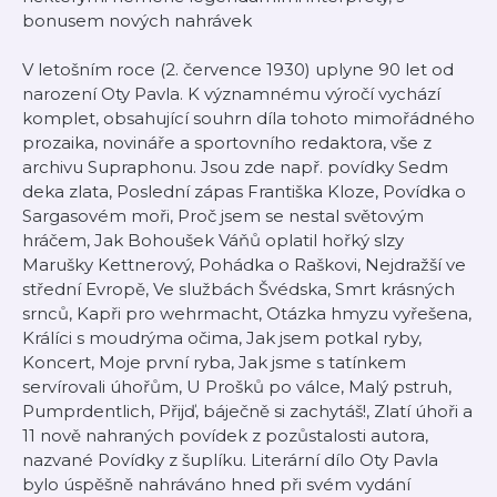
bonusem nových nahrávek
V letošním roce (2. července 1930) uplyne 90 let od
narození Oty Pavla. K významnému výročí vychází
komplet, obsahující souhrn díla tohoto mimořádného
prozaika, novináře a sportovního redaktora, vše z
archivu Supraphonu. Jsou zde např. povídky Sedm
deka zlata, Poslední zápas Františka Kloze, Povídka o
Sargasovém moři, Proč jsem se nestal světovým
hráčem, Jak Bohoušek Váňů oplatil hořký slzy
Marušky Kettnerový, Pohádka o Raškovi, Nejdražší ve
střední Evropě, Ve službách Švédska, Smrt krásných
srnců, Kapři pro wehrmacht, Otázka hmyzu vyřešena,
Králíci s moudrýma očima, Jak jsem potkal ryby,
Koncert, Moje první ryba, Jak jsme s tatínkem
servírovali úhořům, U Prošků po válce, Malý pstruh,
Pumprdentlich, Přijď, báječně si zachytáš!, Zlatí úhoři a
11 nově nahraných povídek z pozůstalosti autora,
nazvané Povídky z šuplíku. Literární dílo Oty Pavla
bylo úspěšně nahráváno hned při svém vydání