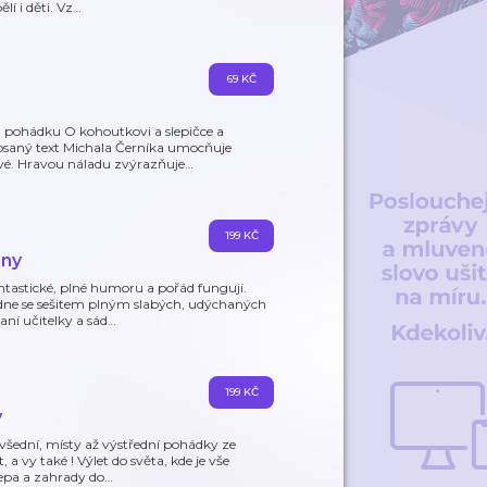
í i děti. Vz
…
69 KČ
 pohádku O kohoutkovi a slepičce a
apsaný text Michala Černíka umocňuje
ové. Hravou náladu zvýrazňuje
…
199 KČ
iny
astické, plné humoru a pořád fungují.
opadne se sešitem plným slabých, udýchaných
ní učitelky a sád
…
199 KČ
y
šední, místy až výstřední pohádky ze
a vy také ! Výlet do světa, kde je vše
lepa a zahrady do
…