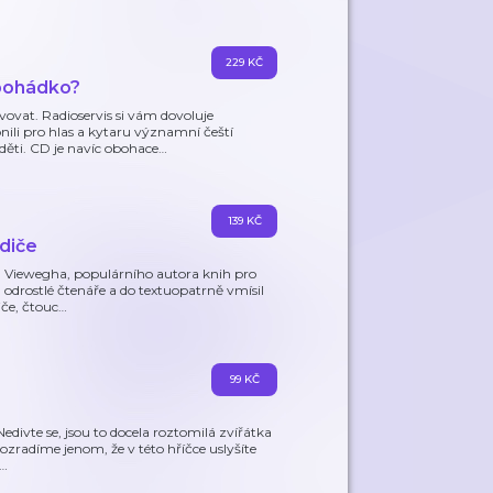
229 KČ
pohádko?
ovat. Radioservis si vám dovoluje
ili pro hlas a kytaru významní čeští
děti. CD je navíc obohace
…
139 KČ
diče
a Viewegha, populárního autora knih pro
a odrostlé čtenáře a do textuopatrně vmísil
iče, čtouc
…
99 KČ
edivte se, jsou to docela roztomilá zvířátka
rozradíme jenom, že v této hříčce uslyšíte
…