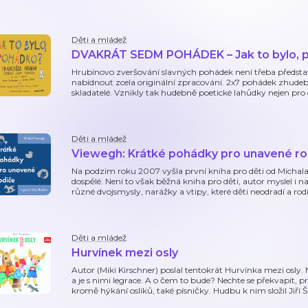
Děti a mládež
DVAKRÁT SEDM POHÁDEK – Jak to bylo, 
Hrubínovo zveršování slavných pohádek není třeba představ
nabídnout zcela originální zpracování. 2x7 pohádek zhudebn
skladatelé. Vznikly tak hudebně poetické lahůdky nejen pro 
Děti a mládež
Viewegh: Krátké pohádky pro unavené ro
Na podzim roku 2007 vyšla první kniha pro děti od Michal
dospělé. Není to však běžná kniha pro děti, autor myslel i n
různé dvojsmysly, narážky a vtipy, které děti neodradí a rod
Děti a mládež
Hurvínek mezi osly
Autor (Miki Kirschner) poslal tentokrát Hurvínka mezi osly. N
a je s nimi legrace. A o čem to bude? Nechte se překvapit, p
kromě hýkání oslíků, také písničky. Hudbu k nim složil Jiří Š