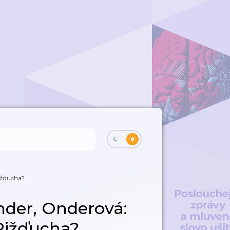
ižďucha?
der, Onderová:
Pižďucha?