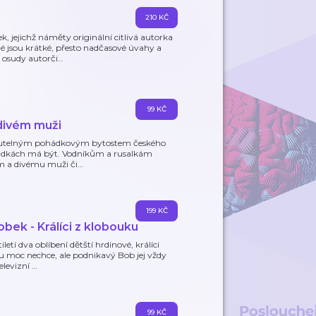
210 KČ
 jejichž náměty originální citlivá autorka
é jsou krátké, přesto nadčasové úvahy a
 osudy autorči
…
99 KČ
 divém muži
omenutelným pohádkovým bytostem českého
pohádkách má být. Vodníkům a rusalkám
kám a divému muži či
…
199 KČ
bek - Králíci z klobouku
etí dva oblíbení dětští hrdinové, králíci
u moc nechce, ale podnikavý Bob jej vždy
elevizní
…
99 KČ