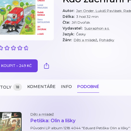
Autor
:
Jan Onder, Lukáš Pavlásek, Rad
Délka
:
3 hod 32 min
Čte
:
Jiří Dvořák
Vydavatel
:
Supraphon a.s.
Jazyk
:
Česky
,
Žánr
:
Děti a mládež
Pohádky
KOUPIT – 249 KČ
KOMENTÁŘE
INFO
PODOBNÉ
ITOLY
18
Děti a mládež
Petiška: Olin a lišky
Původní LP album 1218 4044 "Eduard Petiška Olin a lišky" 