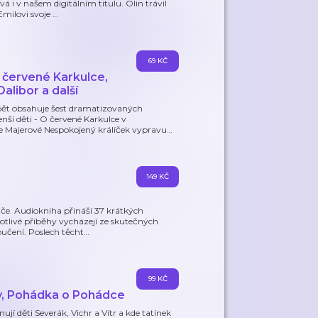
 i v našem digitálním titulu. Olin trávil
Emilovi svoje
…
69 KČ
 červené Karkulce,
alibor a další
ět obsahuje šest dramatizovaných
nší děti - O červené Karkulce v
e Majerové Nespokojený králíček vypravu
…
149 KČ
če. Audiokniha přináší 37 krátkých
notlivé příběhy vycházejí ze skutečných
oučení. Poslech těcht
…
99 KČ
y, Pohádka o Pohádce
ují děti Severák, Vichr a Vítr a kde tatínek