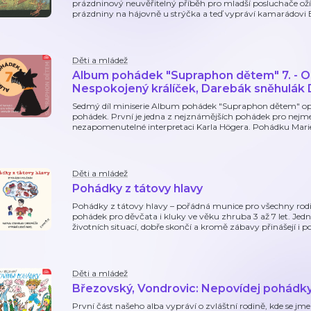
prázdninový neuvěřitelný příběh pro mladší posluchače ožívá
prázdniny na hájovně u strýčka a teď vypráví kamarádovi 
Děti a mládež
Album pohádek "Supraphon dětem" 7. - O
Nespokojený králíček, Darebák sněhulák D
Sedmý díl miniserie Album pohádek "Supraphon dětem" op
pohádek. První je jedna z nejznámějších pohádek pro nejme
nezapomenutelné interpretaci Karla Högera. Pohádku Mari
Děti a mládež
Pohádky z tátovy hlavy
Pohádky z tátovy hlavy – pořádná munice pro všechny rodi
pohádek pro děvčata i kluky ve věku zhruba 3 až 7 let. Jed
životních situací, dobře skončí a kromě zábavy přinášejí i p
Děti a mládež
Březovský, Vondrovic: Nepovídej pohádk
První část našeho alba vypráví o zvláštní rodině, kde se jmen