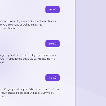
99 KČ
nápadů a druhý dobrácký s velkou chutí si
é. Od té chvíle si pořád hrají. Na
 větší si al
…
249 KČ
snových příběhů . To vám byla jednou taková
věcí. Mohlo by se zdát, že ta knížka nemá
abyd
…
149 KČ
. „Co je, prosím, pohádka jiného než lež, na
kou fantazii, rád psal. A rád si vymýšlel.
kter
…