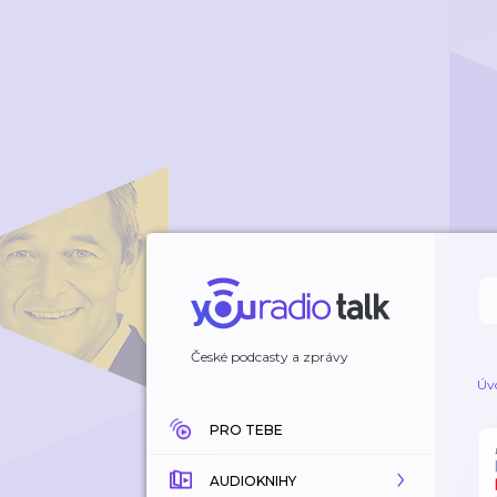
České podcasty a zprávy
Úv
PRO TEBE
AUDIOKNIHY