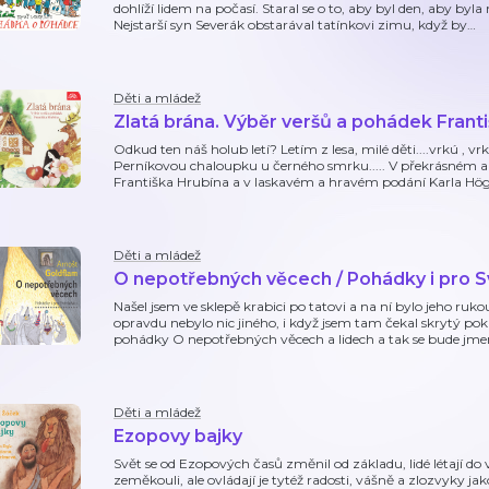
dohlíží lidem na počasí. Staral se o to, aby byl den, aby byla
Nejstarší syn Severák obstarával tatínkovi zimu, když by
…
Děti a mládež
Zlatá brána. Výběr veršů a pohádek Frant
Odkud ten náš holub letí? Letím z lesa, milé děti....vrkú , v
Perníkovou chaloupku u černého smrku..... V překrásném 
Františka Hrubína a v laskavém a hravém podání Karla Hög
Děti a mládež
O nepotřebných věcech / Pohádky i pro S
Našel jsem ve sklepě krabici po tatovi a na ní bylo jeho ru
opravdu nebylo nic jiného, i když jsem tam čekal skrytý po
pohádky O nepotřebných věcech a lidech a tak se bude jme
Děti a mládež
Ezopovy bajky
Svět se od Ezopových časů změnil od základu, lidé létají do
zeměkouli, ale ovládají je tytéž radosti, vášně a zlozvyky 