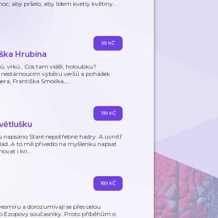
 noc, aby pršelo, aby lidem kvetly květiny...
69 KČ
iška Hrubína
rkú, vrkú.. Cos tam viděl, holoubku?
a nestárnoucím výběru veršů a pohádek
era, Františka Smolíka,
…
199 KČ
větlušku
kou napsáno Staré nepotřebné hadry. A uvnitř
klad. A to mě přivedlo na myšlenku napsat
novat i kn
…
189 KČ
 vesmíru a dorozumívají se přes celou
jako Ezopovy současníky. Proto příběhům o