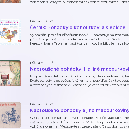
zvířatech s lidskými vlastnostmi tak dobře rozumíme – dospěl
Děti a mládež
Černík: Pohádky o kohoutkovi a slepičce
Vyprávění pro děti předškolního věku navazuje na známou
přibližuje jim dění na dvorku venkovské chalupy. Skvěle n
herectví Ivana Trojana, Nadi Konvalinkové a Libuše Havelk
Děti a mládež
Nabroušené pohádky II. a jiné macourkov
Propadněte s dětmi pohádkám naruby! Jsou nadčasové, fant
Držte se, letíme do světa, jaký jen tak neuvidíte! Jak to d
a nemocných písmenek? Zachrání je večerní přikrmování pa
Děti a mládež
Nabroušené pohádky a jiné macourkovin
Geniální soubor fantastických pohádek Miloše Macourka Nev
světa, kde je vše vzhůru nohama. Vaše děti je budou milovat, 
vzhůru nohama! Představte si, že se vaše klíče od domu, sk