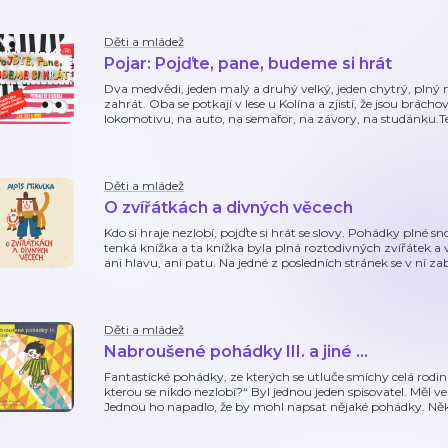
Děti a mládež
Pojar: Pojďte, pane, budeme si hrát
Dva medvědi, jeden malý a druhý velký, jeden chytrý, plný 
zahrát. Oba se potkají v lese u Kolína a zjistí, že jsou bráchov
lokomotivu, na auto, na semafor, na závory, na studánku.Ten
Děti a mládež
O zvířátkách a divných věcech
Kdo si hraje nezlobí, pojďte si hrát se slovy. Pohádky plné 
tenká knížka a ta knížka byla plná roztodivných zvířátek a 
ani hlavu, ani patu. Na jedné z posledních stránek se v ní z
Děti a mládež
Nabroušené pohádky III. a jiné …
Fantastické pohádky, ze kterých se utluče smíchy celá rodina
kterou se nikdo nezlobí?“ Byl jednou jeden spisovatel. Měl vel
Jednou ho napadlo, že by mohl napsat nějaké pohádky. Ně