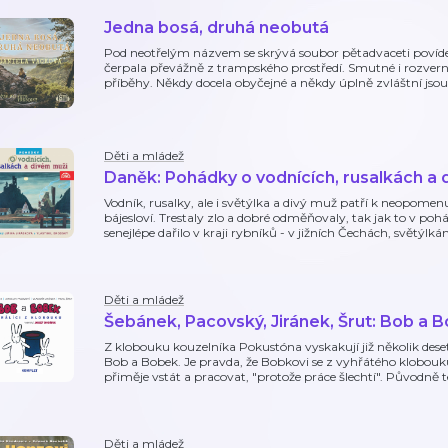
Jedna bosá, druhá neobutá
Pod neotřelým názvem se skrývá soubor pětadvaceti povídek,
čerpala převážně z trampského prostředí. Smutné i rozvern
příběhy. Někdy docela obyčejné a někdy úplně zvláštní jsou
Děti a mládež
Daněk: Pohádky o vodnících, rusalkách a
Vodník, rusalky, ale i světýlka a divý muž patří k neop
bájesloví. Trestaly zlo a dobré odměňovaly, tak jak to v 
senejlépe dařilo v kraji rybníků - v jižních Čechách, světýl
Děti a mládež
Šebánek, Pacovský, Jiránek, Šrut: Bob a Bo
Z klobouku kouzelníka Pokustóna vyskakují již několik desetil
Bob a Bobek. Je pravda, že Bobkovi se z vyhřátého klobouk
přiměje vstát a pracovat, "protože práce šlechtí". Původně t
Děti a mládež