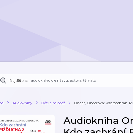
Najděte si:
od
Audioknihy
Děti a mládež
Onder, Onderová: Kdo zachrání P
Audiokniha On
Kdo zachrání 