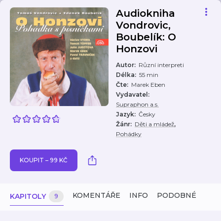
Audiokniha
Vondrovic,
Boubelík: O
Honzovi
Autor
:
Různí interpreti
Délka
:
55 min
Čte
:
Marek Eben
Vydavatel
:
Supraphon a.s.
Jazyk
:
Česky
,
Žánr
:
Děti a mládež
Pohádky
KOUPIT – 99 KČ
KOMENTÁŘE
INFO
PODOBNÉ
KAPITOLY
9