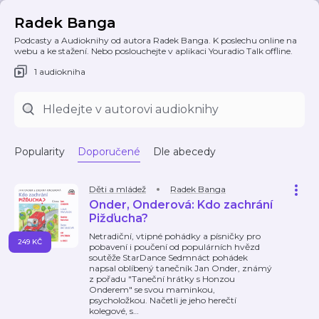
Radek Banga
Podcasty a Audioknihy od autora Radek Banga. K poslechu online na
webu a ke stažení. Nebo poslouchejte v aplikaci Youradio Talk offline.
1 audiokniha
Popularity
Doporučené
Dle abecedy
Děti a mládež
Radek Banga
Onder, Onderová: Kdo zachrání
Pižďucha?
Netradiční, vtipné pohádky a písničky pro
249 KČ
pobavení i poučení od populárních hvězd
soutěže StarDance Sedmnáct pohádek
napsal oblíbený tanečník Jan Onder, známý
z pořadu "Taneční hrátky s Honzou
Onderem" se svou maminkou,
psycholožkou. Načetli je jeho herečtí
kolegové, s
…