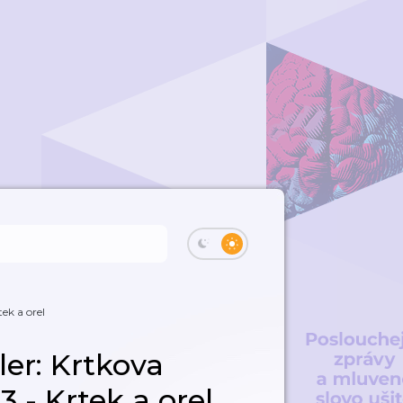
tek a orel
er: Krtkova
3 - Krtek a orel