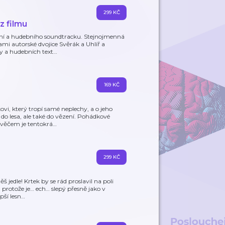
299 KČ
z filmu
vání a hudebního soundtracku. Stejnojmenná
i autorské dvojice Svěrák a Uhlíř a
ky a hudebních text
…
169 KČ
i, který tropí samé neplechy, a o jeho
 do lesa, ale také do vězení. Pohádkové
avěčem je tentokrá
…
299 KČ
 jedle! Krtek by se rád proslavil na poli
 protože je… ech… slepý přesně jako v
pší lesn
…