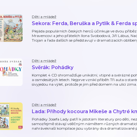
Děti a mládež
Sekora: Ferda, Beruška a Pytlík & Ferda s
Plejáda populárních českých herců účinkuje ve dvou příbězí
Mravencovi a jeho přátelích Ilona Svobodová, Jiří Lábus, Na
Trojan a řada dalších se představují v dramatizacích oblíbe
Děti a mládež
Svěrák: Pohádky
Komplet 4 CD shromažďuje unikátní, vtipné a svérázné po
a osmdesátých letech. Nejprve vznikl příběh Tři auta o sta
sivyjedou na výlet, protože je jim před domem na ulici zim
Děti a mládež
Lada: Příhody kocoura Mikeše a Chytré km
Pohádky Josefa Lady patří k jistotám literatury pro děti, nezt
samozřejmě stávají vděčným námětem různých dramatick
nahráveknaší kompilace jsou vybrány dva dramatizované př