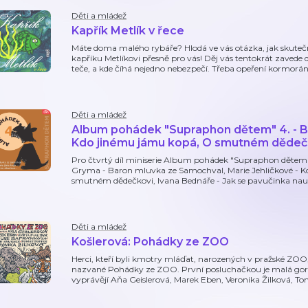
Děti a mládež
Kapřík Metlík v řece
Máte doma malého rybáře? Hlodá ve vás otázka, jak skutečn
kapříku Metlíkovi přesně pro vás! Děj vás tentokrát zavede 
teče, a kde číhá nejedno nebezpečí. Třeba opeření kormorá
Děti a mládež
Album pohádek "Supraphon dětem" 4. - B
Kdo jinému jámu kopá, O smutném dědečk
Pro čtvrtý díl miniserie Album pohádek "Supraphon dětem"
Gryma - Baron mluvka ze Samochval, Marie Jehličkové - K
smutném dědečkovi, Ivana Bednáře - Jak se pavučinka nauč
Děti a mládež
Košlerová: Pohádky ze ZOO
Herci, kteří byli kmotry mláďat, narozených v pražské ZOO
nazvané Pohádky ze ZOO. První posluchačkou je malá goril
vyprávějí Aňa Geislerová, Marek Eben, Veronika Žilková, To