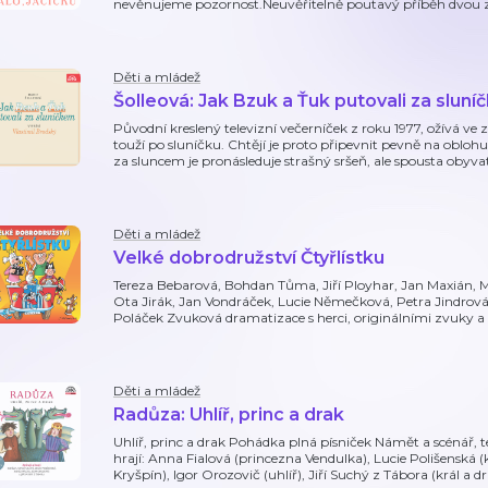
nevěnujeme pozornost.Neuvěřitelně poutavý příběh dvou zví
Děti a mládež
Šolleová: Jak Bzuk a Ťuk putovali za slun
Původní kreslený televizní večerníček z roku 1977, ožívá v
touží po sluníčku. Chtějí je proto připevnit pevně na oblohu 
za sluncem je pronásleduje strašný sršeň, ale spousta obyva
Děti a mládež
Velké dobrodružství Čtyřlístku
Tereza Bebarová, Bohdan Tůma, Jiří Ployhar, Jan Maxián, Mi
Ota Jirák, Jan Vondráček, Lucie Němečková, Petra Jindrová
Poláček Zvuková dramatizace s herci, originálními zvuky a
Děti a mládež
Radůza: Uhlíř, princ a drak
Uhlíř, princ a drak Pohádka plná písniček Námět a scénář, te
hrají: Anna Fialová (princezna Vendulka), Lucie Polišensk
Kryšpín), Igor Orozovič (uhlíř), Jiří Suchý z Tábora (král a d