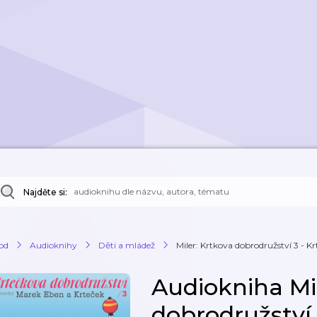
Najděte si:
od
Audioknihy
Děti a mládež
Miler: Krtkova dobrodružství 3 - Kr
Audiokniha Mil
dobrodružství 