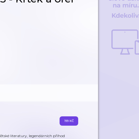
199 KČ
ětské literatury, legendárních příhod