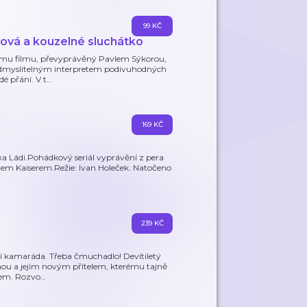
99 KČ
tová a kouzelné sluchátko
nému filmu, převyprávěný Pavlem Sýkorou,
eodmyslitelným interpretem podivuhodných
dé přání. V t
…
169 KČ
ka Ládi.Pohádkový seriál vyprávění z pera
chem Kaiserem.Režie: Ivan Holeček. Natočeno
239 KČ
ují kamaráda. Třeba čmuchadlo! Devítiletý
ámou a jejím novým přítelem, kterému tajně
nkem. Rozvo
…