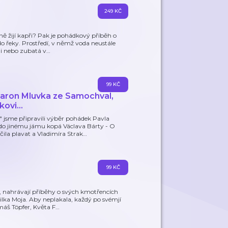
249 KČ
ě žijí kapři? Pak je pohádkový příběh o
do řeky. Prostředí, v němž voda neustále
ni nebo zubatá v
…
99 KČ
aron Mluvka ze Samochval,
ovi...
 jsme připravili výběr pohádek Pavla
do jinému jámu kopá Václava Bárty - O
ila plavat a Vladimíra Strak
…
99 KČ
, nahrávají příběhy o svých kmotřencích
ka Moja. Aby neplakala, každý po svémjí
máš Töpfer, Květa F
…