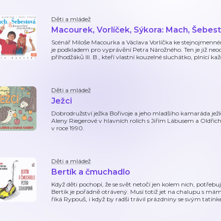
Děti a mládež
Macourek, Vorlíček, Sýkora: Mach, Šebes
Scénář Miloše Macourka a Václava Vorlíčka ke stejnojmen
je podkladem pro vyprávění Petra Nárožného. Ten je již n
příhodžáků III. B., kteří vlastní kouzelné sluchátko, plnící kaž
Děti a mládež
Ježci
Dobrodružství ježka Bořivoje a jeho mladšího kamaráda jež
Aleny Riegerové v hlavních rolích s Jiřím Lábusem a Oldři
v roce 1990.
Děti a mládež
Bertík a čmuchadlo
Když děti pochopí, že se svět netočí jen kolem nich, potřeb
Bertík je pořádně otrávený. Musí totiž jet na chalupu s m
říká Rypouš, i když by radši trávil prázdniny se svým tatí