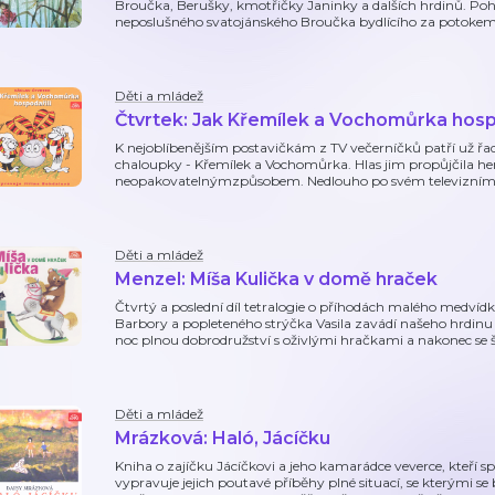
Broučka, Berušky, kmotřičky Janinky a dalších hrdinů. Poh
neposlušného svatojánského Broučka bydlícího za potokem p
Děti a mládež
Čtvrtek: Jak Křemílek a Vochomůrka hosp
K nejoblíbenějším postavičkám z TV večerníčků patří už řad
chaloupky - Křemílek a Vochomůrka. Hlas jim propůjčila he
neopakovatelnýmzpůsobem. Nedlouho po svém televizním 
Děti a mládež
Menzel: Míša Kulička v domě hraček
Čtvrtý a poslední díl tetralogie o příhodách malého medví
Barbory a popleteného strýčka Vasila zavádí našeho hrdinu 
noc plnou dobrodružství s oživlými hračkami a nakonec se 
Děti a mládež
Mrázková: Haló, Jácíčku
Kniha o zajíčku Jácíčkovi a jeho kamarádce veverce, kteří s
vypravuje jejich poutavé příběhy plné situací, se kterými se