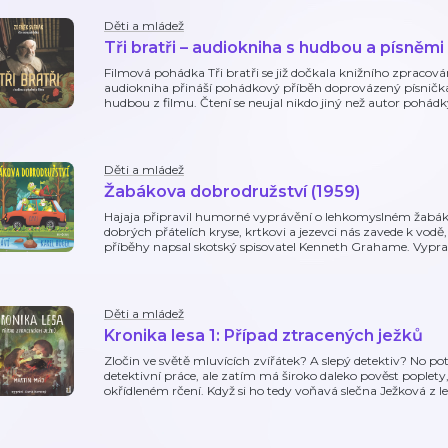
Děti a mládež
Tři bratři – audiokniha s hudbou a písněmi 
Filmová pohádka Tři bratři se již dočkala knižního zpraco
audiokniha přináší pohádkový příběh doprovázený písničkam
hudbou z filmu. Čtení se neujal nikdo jiný než autor pohád
Děti a mládež
Žabákova dobrodružství (1959)
Hajaja připravil humorné vyprávění o lehkomyslném žabákov
dobrých přátelích kryse, krtkovi a jezevci nás zavede k vodě,
příběhy napsal skotský spisovatel Kenneth Grahame. Vypr
Děti a mládež
Kronika lesa 1: Případ ztracených ježků
Zločin ve světě mluvících zvířátek? A slepý detektiv? No potěš
detektivní práce, ale zatím má široko daleko pověst poplety,
okřídleném rčení. Když si ho tedy voňavá slečna Ježková z le