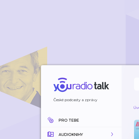
České podcasty a zprávy
Úv
PRO TEBE
AUDIOKNIHY