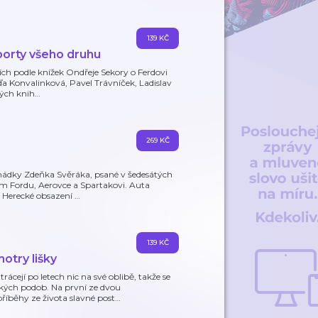
139 KČ
porty všeho druhu
ch podle knížek Ondřeje Sekory o Ferdovi
ďa Konvalinková, Pavel Trávníček, Ladislav
ných knih
…
269 KČ
hádky Zdeňka Svěráka, psané v šedesátých
rém Fordu, Aerovce a Spartakovi. Auta
a. Herecké obsazení
…
139 KČ
otry lišky
rácejí po letech nic na své oblibě, takže se
ých podob. Na první ze dvou
íběhy ze života slavné post
…