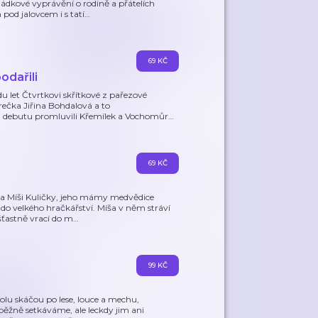
ádkové vyprávění o rodině a přátelích
od jalovcem i s tatí
…
69 KČ
odařili
u let Čtvrtkovi skřítkové z pařezové
rečka Jiřina Bohdalová a to
debutu promluvili Křemílek a Vochomůr
…
69 KČ
dka Míši Kuličky, jeho mámy medvědice
do velkého hračkářství. Míša v něm stráví
šťastně vrací do m
…
99 KČ
polu skáčou po lese, louce a mechu,
 běžně setkáváme, ale leckdy jim ani