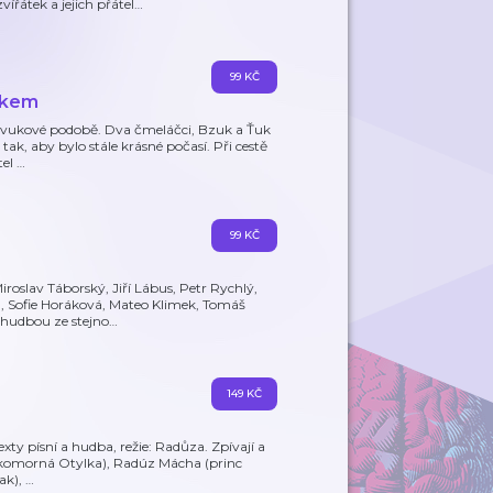
řátek a jejich přátel
…
99 KČ
íčkem
e zvukové podobě. Dva čmeláčci, Bzuk a Ťuk
tak, aby bylo stále krásné počasí. Při cestě
tel
…
99 KČ
roslav Táborský, Jiří Lábus, Petr Rychlý,
, Sofie Horáková, Mateo Klimek, Tomáš
 hudbou ze stejno
…
149 KČ
xty písní a hudba, režie: Radůza. Zpívají a
á (komorná Otylka), Radúz Mácha (princ
rak),
…