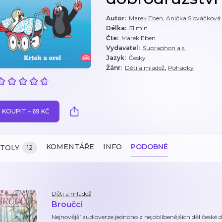
Autor
:
Marek Eben, Anička Slováčková
Délka
:
51 min
Čte
:
Marek Eben
Vydavatel
:
Supraphon a.s.
Jazyk
:
Česky
,
Žánr
:
Děti a mládež
Pohádky
KOUPIT – 69 KČ
KOMENTÁŘE
INFO
PODOBNÉ
ITOLY
12
Děti a mládež
Broučci
Nejnovější audioverze jednoho z nejoblíbenějších děl české d