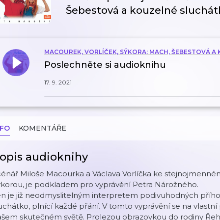
Šebestová a kouzelné sluchát
MACOUREK, VORLÍČEK, SÝKORA: MACH, ŠEBESTOVÁ 
Poslechněte si audioknihu
17. 9. 2021
NFO
KOMENTÁŘE
opis audioknihy
cénář Miloše Macourka a Václava Vorlíčka ke stejnojmenné
ýkorou, je podkladem pro vyprávění Petra Nárožného.
n je již neodmyslitelným interpretem podivuhodných příhodžá
uchátko, plnící každé přání. V tomto vyprávění se na vlast
ašem skutečném světě. Prolezou obrazovkou do rodiny Ře