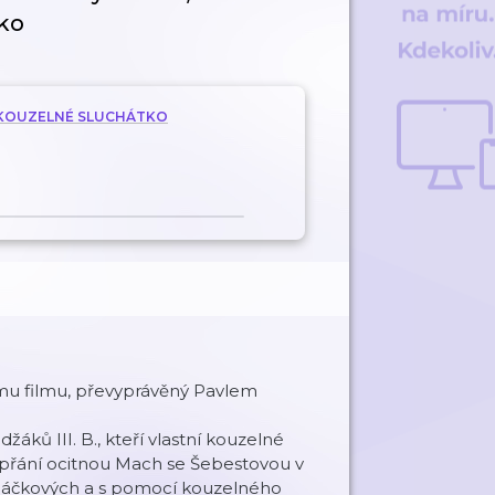
ko
A KOUZELNÉ SLUCHÁTKO
mu filmu, převyprávěný Pavlem
ků III. B., kteří vlastní kouzelné
ní přání ocitnou Mach se Šebestovou v
háčkových a s pomocí kouzelného