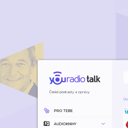
České podcasty a zprávy
Úv
PRO TEBE
AUDIOKNIHY