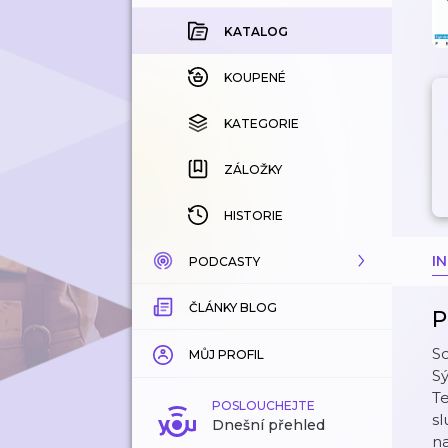
KATALOG
KOUPENÉ
KATEGORIE
ZÁLOŽKY
HISTORIE
I
PODCASTY
ČLÁNKY BLOG
KATALOG
P
S
KATEGORIE
MŮJ PROFIL
S
Te
ZÁLOŽKY
POSLOUCHEJTE
sl
Dnešní přehled
n
LÍBÍ SE MI