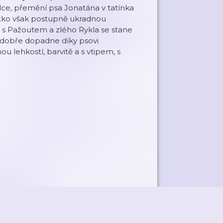
álce, přemění psa Jonatána v tatínka
átko však postupně ukradnou
a s Pažoutem a zlého Rykla se stane
dobře dopadne díky psovi
 lehkostí, barvitě a s vtipem, s