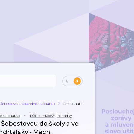
 Šebestová a kouzelné sluchátko
Jak Jonatán přihlásil Macha se Šebestovou
né sluchátko
Děti a mládež
,
Pohádky
e Šebestovou do školy a ve
andrtálský - Mach,