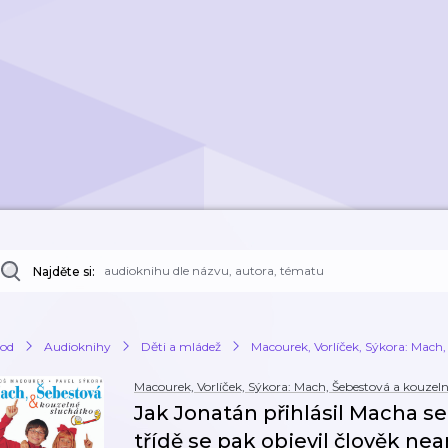
Najděte si:
od
Audioknihy
Děti a mládež
Macourek, Vorlíček, Sýkora: Mach,
Macourek, Vorlíček, Sýkora: Mach, Šebestová a kouzel
Jak Jonatán přihlásil Macha s
třídě se pak objevil člověk ne