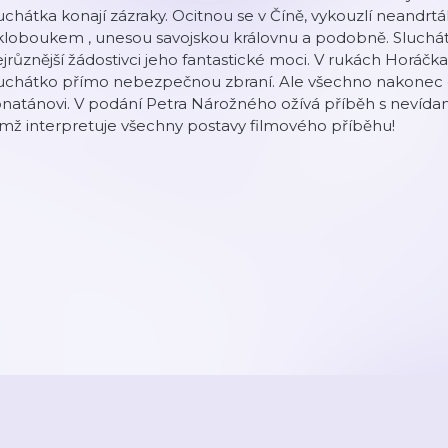
uchátka konají zázraky. Ocitnou se v Číně, vykouzlí neandrt
 kloboukem , unesou savojskou královnu a podobně. Sluch
jrůznější žádostivci jeho fantastické moci. V rukách Horáčk
luchátko přímo nebezpečnou zbraní. Ale všechno nakonec 
natánovi. V podání Petra Nárožného ožívá příběh s nevídanou
mž interpretuje všechny postavy filmového příběhu!