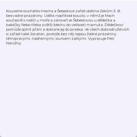
Kouzelné sluchátko Macha a Šebestové zařídí oběma žákům 3. B.
bezvadné prázdniny. Udělá například kouzlo, v němž je Mach
současně s rodiči u moře a zároveň se Šebestovou u dědečka a
babičky.Nebo třeba zvětší blechu do velikosti mamuta. Dědečkovi
pomůže splnit přání a dostane jej do pralesa. Ve všech dobrodružstvích
si zařádí také Jonatán, protože bez něj nejsou žádné prázdniny
těmipravými, nádhernými, sluncem zalitými. Vypravuje Petr
Nárožný.