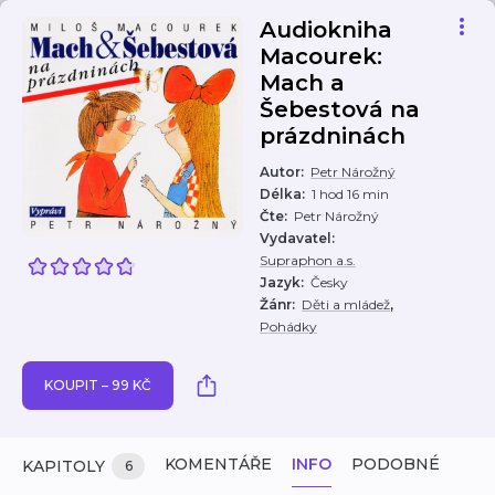
Audiokniha
Macourek:
Mach a
Šebestová na
prázdninách
Autor
:
Petr Nárožný
Délka
:
1 hod 16 min
Čte
:
Petr Nárožný
Vydavatel
:
Supraphon a.s.
Jazyk
:
Česky
,
Žánr
:
Děti a mládež
Pohádky
KOUPIT – 99 KČ
KOMENTÁŘE
INFO
PODOBNÉ
KAPITOLY
6