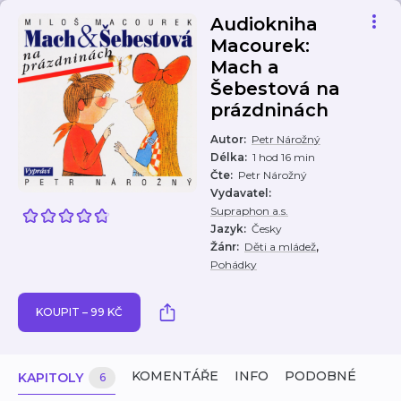
Audiokniha
Macourek:
Mach a
Šebestová na
prázdninách
Autor
:
Petr Nárožný
Délka
:
1 hod 16 min
Čte
:
Petr Nárožný
Vydavatel
:
Supraphon a.s.
Jazyk
:
Česky
,
Žánr
:
Děti a mládež
Pohádky
KOUPIT – 99 KČ
KOMENTÁŘE
INFO
PODOBNÉ
KAPITOLY
6