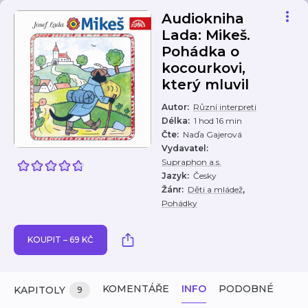
Audiokniha
Lada: Mikeš.
Pohádka o
kocourkovi,
který mluvil
Autor
:
Různí interpreti
Délka
:
1 hod 16 min
Čte
:
Naďa Gajerová
Vydavatel
:
Supraphon a.s.
Jazyk
:
Česky
,
Žánr
:
Děti a mládež
Pohádky
KOUPIT – 69 KČ
KOMENTÁŘE
INFO
PODOBNÉ
KAPITOLY
9