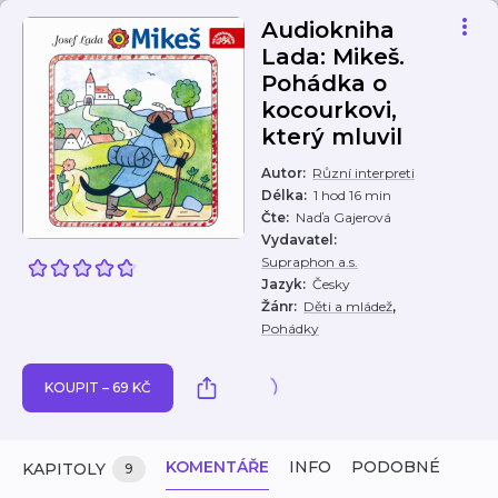
Audiokniha
Lada: Mikeš.
Pohádka o
kocourkovi,
který mluvil
Autor
:
Různí interpreti
Délka
:
1 hod 16 min
Čte
:
Naďa Gajerová
Vydavatel
:
Supraphon a.s.
Jazyk
:
Česky
,
Žánr
:
Děti a mládež
Pohádky
KOUPIT – 69 KČ
KOMENTÁŘE
INFO
PODOBNÉ
KAPITOLY
9