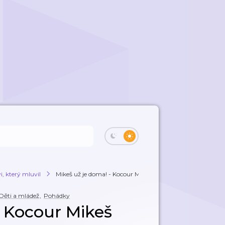
, který mluvil
Mikeš už je doma! - Kocour Mikeš
Děti a mládež
,
Pohádky
- Kocour Mikeš