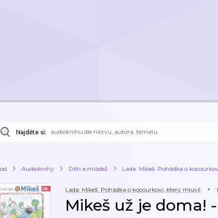
Najděte si:
od
Audioknihy
Děti a mládež
Lada: Mikeš. Pohádka o kocourkovi
Lada: Mikeš. Pohádka o kocourkovi, který mluvil
Mikeš už je doma! 