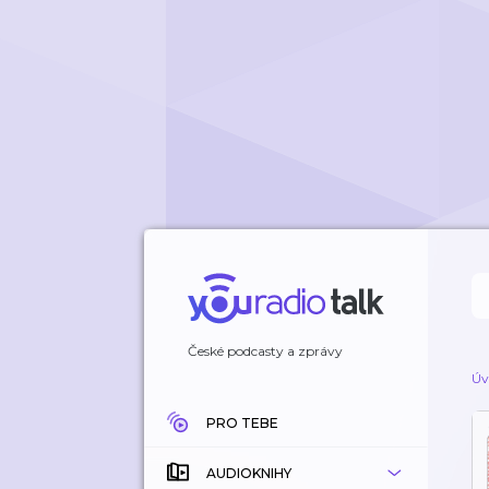
České podcasty a zprávy
Úv
PRO TEBE
AUDIOKNIHY