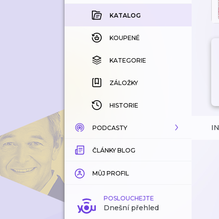
KATALOG
KOUPENÉ
KATEGORIE
ZÁLOŽKY
HISTORIE
I
PODCASTY
ČLÁNKY BLOG
KATALOG
KATEGORIE
MŮJ PROFIL
ZÁLOŽKY
POSLOUCHEJTE
Dnešní přehled
LÍBÍ SE MI