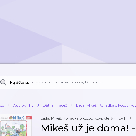
Najděte si:
od
Audioknihy
Děti a mládež
Lada: Mikeš. Pohádka o kocourkovi
Lada: Mikeš. Pohádka o kocourkovi, který mluvil
Mikeš už je doma! 