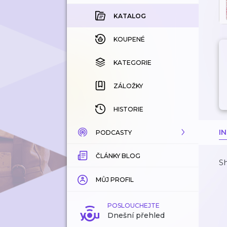
KATALOG
KOUPENÉ
KATEGORIE
ZÁLOŽKY
HISTORIE
I
PODCASTY
ČLÁNKY BLOG
KATALOG
Sh
KATEGORIE
MŮJ PROFIL
ZÁLOŽKY
POSLOUCHEJTE
Dnešní přehled
LÍBÍ SE MI