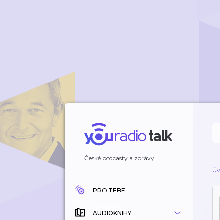
České podcasty a zprávy
Úv
PRO TEBE
AUDIOKNIHY