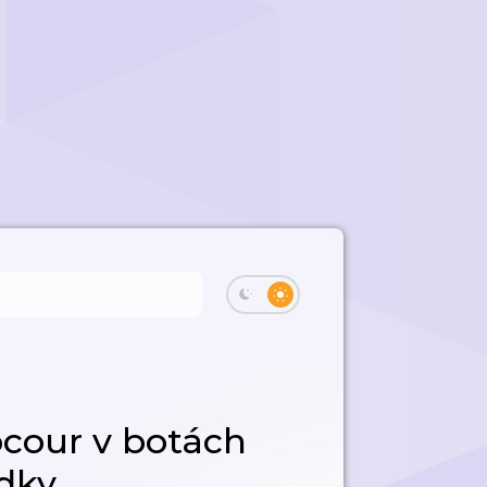
cour v botách
ádky