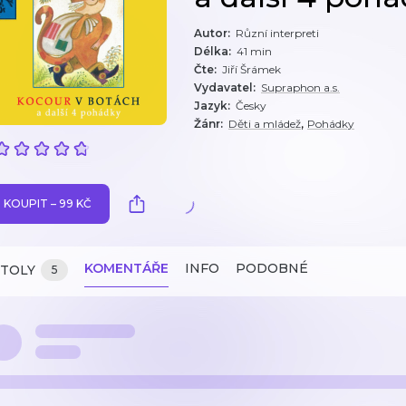
Autor
:
Různí interpreti
Délka
:
41 min
Čte
:
Jiří Šrámek
Vydavatel
:
Supraphon a.s.
Jazyk
:
Česky
,
Žánr
:
Děti a mládež
Pohádky
KOUPIT – 99 KČ
KOMENTÁŘE
INFO
PODOBNÉ
ITOLY
5