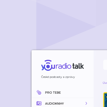
České podcasty a zprávy
Úv
PRO TEBE
AUDIOKNIHY