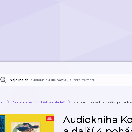
Najděte si:
od
Audioknihy
Děti a mládež
Kocour v botách a další 4 pohádky
Audiokniha Ko
a další 4 poh