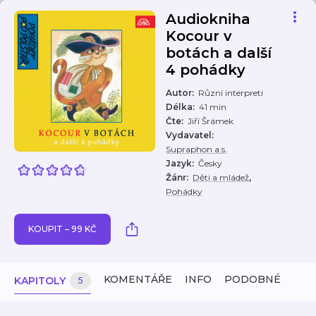
Audiokniha
Kocour v
botách a další
4 pohádky
Autor
:
Různí interpreti
Délka
:
41 min
Čte
:
Jiří Šrámek
Vydavatel
:
Supraphon a.s.
Jazyk
:
Česky
,
Žánr
:
Děti a mládež
Pohádky
KOUPIT – 99 KČ
KOMENTÁŘE
INFO
PODOBNÉ
KAPITOLY
5