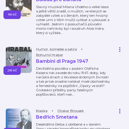
Slavný muzikál Milana Uhdeho o velké lásce
a ještě větší zradě, o mužích, ve kterých se
199 KČ
zabydlel vztek a o ženách, který ten hrozný
vztek umí z těch mužů vylíbat a vykousat a
vyhladit..Jedním z posluchačů původní
mono nahrávky byl i soudruh Alois Indra,
který si vyžáda
…
Humor, komedie a satira
Bohumil Hrabal
Bambini di Praga 1947
Devítidílná povídka v podání Oldřicha
299 KČ
Kaisera nás zavede do roku 1947, doby, kdy
narůstá strach z likvidace drobných živností
a tak je tak snadné nalákat malé obchodníky
a řemeslníky na pojištění „Opory ve stáří“.
Groteskní příběhy party falešných
pojišťováků, kteří nak
…
Klasika
Otakar Brousek
Bedřich Smetana
Desetidílná četba z oblíbené a v daném
žánru zásadní biografické knihy muzikologa