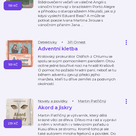
štědrovečerní večeři ve válečné Anglii s
199 KČ
vánoční tramvají v brazilském Porto Alegre
a příhodou o staropražském Mikuláši, jak si ji
kdysi vyslechl Eduard Bass? A může se
potkat poezie Ivana Martina Jirouse s
vánočním přáním Jana
…
Detektivky
Jiří Ornest
Adventní kletba
Královský prokurátor Oldřich z Chlumu se
spolu se svým pomocníkem panošem Otou
169 KČ
ocitne jedné bouřlivé noci na hradě Krašově.
O pomoc ho požádá hradní paní, neboť se tu
během adventu zjevují předci jejího
manžela, kteří tu dříve zemřeli za podivných
okolností.
Novely a povídky
Martin Patřičný
Akord a jiskry
Martin Patřičný je výtvarník, který dělá
krásné věci ze dřeva. Dřevo má rád a vypráví
239 KČ
o něm v knihách i v televizním pořadu o
Kusu dřeva ze stromu. Kromě toho je ale
také autorem mnoha fejetonů a povídek. Do