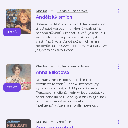
Klasika
Daniela Fischerová
Andělský smích
Píše se rok 1953 a invalidní Julie právě slaví
třiatřicáté narozeniny. Nemá však příliš
169 KČ
mnoho důvodů k radosti. Uvažuje o osudu
svého otce, který je ve vězení, o smyslu
vlastního života. Andělský smích je hra
neobyčejná jak svým poetickým a barvitým
jazykem tak svou kom
…
Klasika
Růžena Merunková
Anna Elliotová
Román Anna Elliotová patří k trojici
pozdních románů Jane Austenové (byl
279 KČ
vydán posmrtně, r. 1818 pod názvem
Persuasion), jejichž hrdinky jsou zpočátku
odsouzené do rolí Popelky a získávají si lásku
nejen svou andělskou povahou, ale i
inteligencí, vtipem a morální pevnos
…
Klasika
Ondřej Neff
Ano, jsem robot