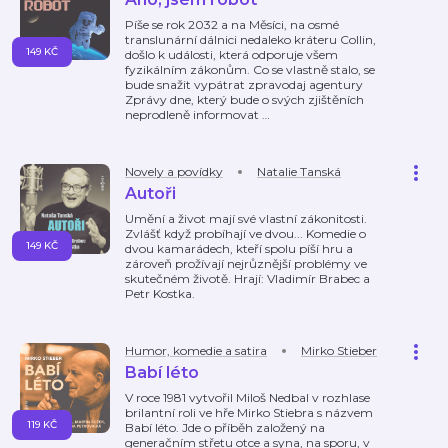
Píše se rok 2032 a na Měsíci, na osmé
translunární dálnici nedaleko kráteru Collin,
149 KČ
došlo k události, která odporuje všem
fyzikálním zákonům. Co se vlastně stalo, se
bude snažit vypátrat zpravodaj agentury
Zprávy dne, který bude o svých zjištěních
neprodleně informovat
…
Novely a povídky
Natalie Tanská
Autoři
Umění a život mají své vlastní zákonitosti.
Zvlášť když probíhají ve dvou... Komedie o
149 KČ
dvou kamarádech, kteří spolu píší hru a
zároveň prožívají nejrůznější problémy ve
skutečném životě. Hrají: Vladimír Brabec a
Petr Kostka.
Humor, komedie a satira
Mirko Stieber
Babí léto
V roce 1981 vytvořil Miloš Nedbal v rozhlase
brilantní roli ve hře Mirko Stiebra s názvem
119 KČ
Babí léto. Jde o příběh založený na
generačním střetu otce a syna, na sporu, v