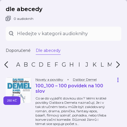
dle abecedy
0 audioknih
Doporučené
Dle abecedy
A
B
C
D
E
F
G
H
I
J
K
L
M
N
Novely a povídky
Dalibor Demel
100_100 – 100 povídek na 100
slov
Co se dá vyjádřit stovkou slov? Velmi krátké
250 KČ
povídky Dalibora Demela naznačují, že i v
tak stručném textu může být zakódovaný
román, drama, písnička, fantasy epos,
báseň, filmový scénář, pohádka, nebo třeba
konverzační komedie. Různost žánrů i
témat sice spojuje počet s
…