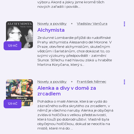
výboru Akord a jiskry jsme kromě těch
nových zařadili i povídk
…
Novely a povídky
Vladislav Vančura
Alchymista
Ze slunné Lombardie přijíždí do rudolfínské
Prahy alchymista Alessandro del Morone. V
129 KČ
Praze, otevřené alchymistům, skutečným
vědcům i šarlatánům, chce dokázat to, co
svými výzkumy předpověděl - zatmění
Slunce. Střechu nad hlavou získá u hraběte
Martina Koryčana, který s
…
Novely a povídky
František Němec
Alenka a divy v domě za
zrcadlem
Pohádka o malé Alence, která se vydá do
129 KČ
zázračného světa skrytého za zrcadlem, v
němž je všechno naruby Alenka je obyčejná
zvídavá holčička s velkou představivostí,
která touží po dobrodružství. Vlastně byla
obyčejnou holčičkou, dokud se neocitla na
místě, které má do
…