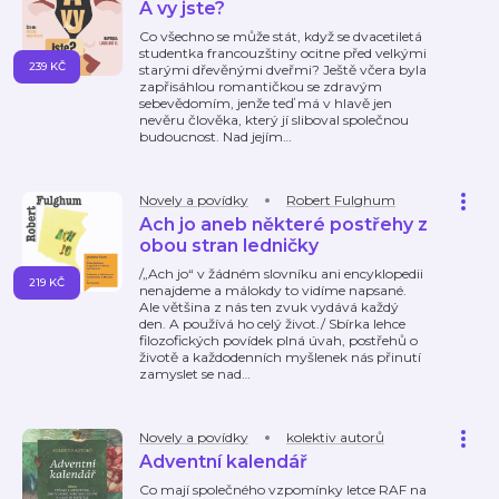
A vy jste?
Co všechno se může stát, když se dvacetiletá
studentka francouzštiny ocitne před velkými
239 KČ
starými dřevěnými dveřmi? Ještě včera byla
zapřisáhlou romantičkou se zdravým
sebevědomím, jenže teď má v hlavě jen
nevěru člověka, který jí sliboval společnou
budoucnost. Nad jejím
…
Novely a povídky
Robert Fulghum
Ach jo aneb některé postřehy z
obou stran ledničky
/„Ach jo“ v žádném slovníku ani encyklopedii
219 KČ
nenajdeme a málokdy to vidíme napsané.
Ale většina z nás ten zvuk vydává každý
den. A používá ho celý život./ Sbírka lehce
filozofických povídek plná úvah, postřehů o
životě a každodenních myšlenek nás přinutí
zamyslet se nad
…
Novely a povídky
kolektiv autorů
Adventní kalendář
Co mají společného vzpomínky letce RAF na