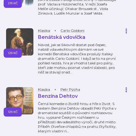
219 KČ
prof. Václava Holzknechta. V režii Josefa
Melče účinkují: Otakar Brousek st., Viola
Zinková, Luděk Munzar a Josef Velda.
Klasika
Carlo Goldoni
Benátská vdovička
Návod, jak se šikovně dostat pod čepec,
nabídl vdavekchtivým dámám ve své
129 KČ
komedii Benátská vdovička proslulý italský
dramatik Carlo Goldoni. I když se to na první
pohled nezdá, hra je vhodná také pro pány,
kteří zde mohou poznat vlastní slabosti, pro
něž se stávají snad
…
Klasika
Petr Pýcha
Benzína Dehtov
Černá komedie o životě hrou a hře o život. S
textem Benzína Dehtov obsadil Petr Pýcha v
129 KČ
dramatické soutěži o původní rozhlasovou
hru, vypsané Českým rozhlasem u
příležitosti devadesátého výročí, druhé místo.
Příběh čtveřice chlapíků na prahu čtyřicítky,
kterým vlastní n
…