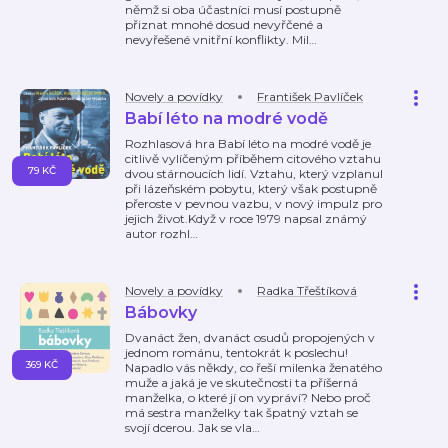
němž si oba účastníci musí postupně
přiznat mnohé dosud nevyřčené a
nevyřešené vnitřní konflikty. Mil
…
Novely a povídky
František Pavlíček
Babí léto na modré vodě
Rozhlasová hra Babí léto na modré vodě je
citlivě vylíčeným příběhem citového vztahu
79 KČ
dvou stárnoucích lidí. Vztahu, který vzplanul
při lázeňském pobytu, který však postupně
přeroste v pevnou vazbu, v nový impulz pro
jejich život.Když v roce 1979 napsal známý
autor rozhl
…
Novely a povídky
Radka Třeštíková
Bábovky
Dvanáct žen, dvanáct osudů propojených v
jednom románu, tentokrát k poslechu!
369 KČ
Napadlo vás někdy, co řeší milenka ženatého
muže a jaká je ve skutečnosti ta příšerná
manželka, o které jí on vypráví? Nebo proč
má sestra manželky tak špatný vztah se
svojí dcerou. Jak se vla
…