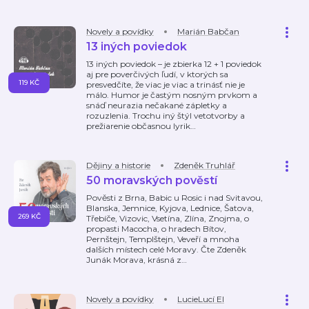
Novely a povídky
Marián Babčan
13 iných poviedok
13 iných poviedok – je zbierka 12 + 1 poviedok
aj pre poverčivých ľudí, v ktorých sa
119 KČ
presvedčíte, že viac je viac a trinásť nie je
málo. Humor je častým nosným prvkom a
snáď neurazia nečakané zápletky a
rozuzlenia. Trochu iný štýl vetotvorby a
prežiarenie občasnou lyrik
…
Dějiny a historie
Zdeněk Truhlář
50 moravských pověstí
Pověsti z Brna, Babic u Rosic i nad Svitavou,
Blanska, Jemnice, Kyjova, Lednice, Šatova,
269 KČ
Třebíče, Vizovic, Vsetína, Zlína, Znojma, o
propasti Macocha, o hradech Bítov,
Pernštejn, Templštejn, Veveří a mnoha
dalších místech celé Moravy. Čte Zdeněk
Junák Morava, krásná z
…
Novely a povídky
LucieLucí El