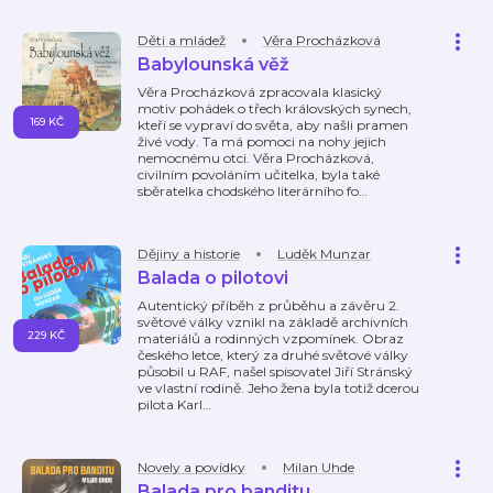
Děti a mládež
Věra Procházková
Babylounská věž
Věra Procházková zpracovala klasický
motiv pohádek o třech královských synech,
169 KČ
kteří se vypraví do světa, aby našli pramen
živé vody. Ta má pomoci na nohy jejich
nemocnému otci. Věra Procházková,
civilním povoláním učitelka, byla také
sběratelka chodského literárního fo
…
Dějiny a historie
Luděk Munzar
Balada o pilotovi
Autentický příběh z průběhu a závěru 2.
světové války vznikl na základě archivních
229 KČ
materiálů a rodinných vzpomínek. Obraz
českého letce, který za druhé světové války
působil u RAF, našel spisovatel Jiří Stránský
ve vlastní rodině. Jeho žena byla totiž dcerou
pilota Karl
…
Novely a povídky
Milan Uhde
Balada pro banditu