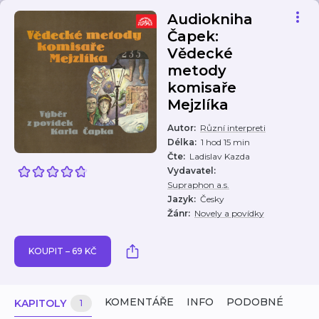
Audiokniha
Čapek:
Vědecké
metody
komisaře
Mejzlíka
Autor
:
Různí interpreti
Délka
:
1 hod 15 min
Čte
:
Ladislav Kazda
Vydavatel
:
Supraphon a.s.
Jazyk
:
Česky
Žánr
:
Novely a povídky
KOUPIT – 69 KČ
KOMENTÁŘE
INFO
PODOBNÉ
KAPITOLY
1