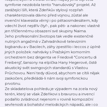
symfonie nezdobila tento "hanušovský" projekt. Až
zarážející šíři, která Zdeňkův stylový rozpřah
charakterizovala dávno před vojnou, zůstal ale
invenční klavesista věrný i po pětaosmdesátem, kdy
vdechl život nejdřív čtyř-, pak pěti- a nakonec vlastně
jen tříčlennému obsazení své skupiny Naima.
Jeho profesionální životopis tak vedle existenčně
nutných angažmá v Zahradníkově televizním
bigbandu a v Bacilech, záhy zpestřilo i leccos z úplně
jiných položek: nahrávky s Pražským komorním
orchestrem bez dirigenta ve Friedově "Concertu di
Freiberg", šansony na elpíčka Hany Hegerové, čistě
akustický svět swingových standardů s Vlastou
Průchovou. Není tedy důvod, abychom se cítili nějak
zaskočeni, předkládá-li nám svoji symfonickou
prvotinu.
Ze skladatelova pohledu je výpadem na zcela nový
terén, který se však Zdeňkovi s bravurou a invencí
podařilo zvládnout nejenom v rovině kompoziční
sevřenosti a bohatství melodických nápadů, ale i co