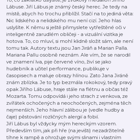
Lábuse. Jiří Lábus je známý český herec. Je tedy na
místě, abych ho trochu přiblížil. Stačí na to jediná věta:
Nic lidského a nelidského mu není cizí. Jeho hlas
uslyšíte. K němu si ještě přimyslete vytřeštěné oči v
inteligentně zarudlém obličeji - a vizuální vizitka je
hotova. To, co mluví, si mohl klidně složit sám, ale není
tomu tak. Autory textu jsou Jan Jiráň a Marian Palla.
Mariana Pallu osobně neznám. Ale vím, že se narodil
ve znamení lva, pije červené víno, živí se jako
hudebník a učitel performance, publikuje v
časopisech a maluje obrazy hlínou. Zato Jana Jiráně
znám zblízka. Je to typ bezmála rokokový, tedy pravý
opak Jiřího Lábuse, hraje stále na flétnu a občas též
Mozarta. Tomu odpovídá i jeho strach z venkova, ze
zvířátek ochočených a neochočených, zejména těch
nejmenších. Jeho hlavní zálibou je (vedle hudby a
čaje) pěstování rozličných alergií a fobií.
Jiří Lábus byl vždycky mým hereckým vzorem.
Především tím, jak při hře (na jevišti) nezadržitelně
tíhne k rampě a ohrožuje svými slinami i vlastním