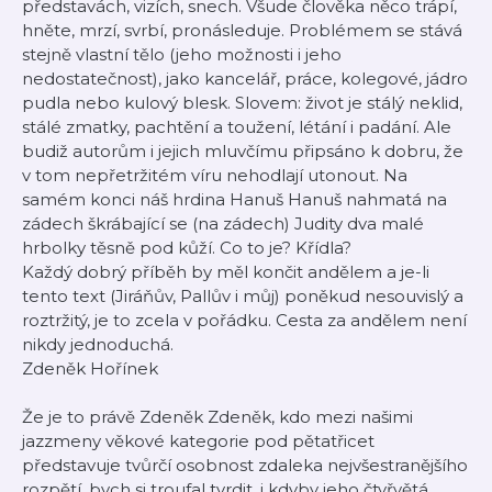
představách, vizích, snech. Všude člověka něco trápí,
hněte, mrzí, svrbí, pronásleduje. Problémem se stává
stejně vlastní tělo (jeho možnosti i jeho
nedostatečnost), jako kancelář, práce, kolegové, jádro
pudla nebo kulový blesk. Slovem: život je stálý neklid,
stálé zmatky, pachtění a toužení, létání i padání. Ale
budiž autorům i jejich mluvčímu připsáno k dobru, že
v tom nepřetržitém víru nehodlají utonout. Na
samém konci náš hrdina Hanuš Hanuš nahmatá na
zádech škrábající se (na zádech) Judity dva malé
hrbolky těsně pod kůží. Co to je? Křídla?
Každý dobrý příběh by měl končit andělem a je-li
tento text (Jiráňův, Pallův i můj) poněkud nesouvislý a
roztržitý, je to zcela v pořádku. Cesta za andělem není
nikdy jednoduchá.
Zdeněk Hořínek
Že je to právě Zdeněk Zdeněk, kdo mezi našimi
jazzmeny věkové kategorie pod pětatřicet
představuje tvůrčí osobnost zdaleka nejvšestranějšího
rozpětí, bych si troufal tvrdit, i kdyby jeho čtyřvětá