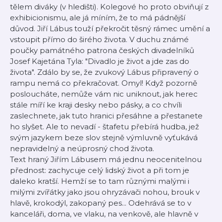
tělem diváky (v hledišti). Kolegové ho proto obviňují z
exhibicionismu, ale já míním, že to má pádnější
důvod. Jiří Lábus touží překročit těsný rámec umění a
vstoupit přímo do širého života. V duchu známé
poučky památného patrona českých divadelníků
Josef Kajetána Tyla: "Divadlo je život a jde zas do
života". Zdálo by se, že zvukový Lábus připravený o
rampu nemá co překračovat. Omyl! Když pozorně
posloucháte, nemůže vám nic uniknout, jak herec
stále míří ke kraji desky nebo pásky, a co chvíli
zaslechnete, jak tuto hranici přesáhne a přestanete
ho slyšet. Ale to nevadí - štafetu přebírá hudba, jež
svým jazykem beze slov stejně výmluvně vyťukává
nepravidelný a neúprosný chod života.
Text hraný Jiřím Lábusem má jednu neocenitelnou
přednost: zachycuje celý lidský život a při tom je
daleko kratší. Hemží se to tam různými malými i
milými zvířátky jako jsou ohryzávači nohou, brouk v
hlavě, krokodýl, zakopaný pes... Odehrává se to v
kanceláři, doma, ve vlaku, na venkově, ale hlavně v