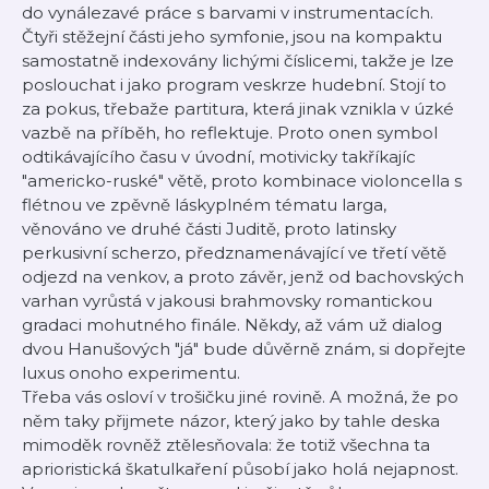
do vynálezavé práce s barvami v instrumentacích.
Čtyři stěžejní části jeho symfonie, jsou na kompaktu
samostatně indexovány lichými číslicemi, takže je lze
poslouchat i jako program veskrze hudební. Stojí to
za pokus, třebaže partitura, která jinak vznikla v úzké
vazbě na příběh, ho reflektuje. Proto onen symbol
odtikávajícího času v úvodní, motivicky takříkajíc
"americko-ruské" větě, proto kombinace violoncella s
flétnou ve zpěvně láskyplném tématu larga,
věnováno ve druhé části Juditě, proto latinsky
perkusivní scherzo, předznamenávající ve třetí větě
odjezd na venkov, a proto závěr, jenž od bachovských
varhan vyrůstá v jakousi brahmovsky romantickou
gradaci mohutného finále. Někdy, až vám už dialog
dvou Hanušových "já" bude důvěrně znám, si dopřejte
luxus onoho experimentu.
Třeba vás osloví v trošičku jiné rovině. A možná, že po
něm taky přijmete názor, který jako by tahle deska
mimoděk rovněž ztělesňovala: že totiž všechna ta
aprioristická škatulkaření působí jako holá nejapnost.