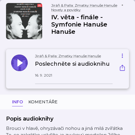
Jiráň & Palla: Zmatky Hanuše Hanuše
Novely a povídky
IV. věta - finále -
Symfonie Hanuše
Hanuše
Jiráň & Palla: Zmatky Hanuše Hanuše
Poslechněte si audioknihu
16. 9. 2021
INFO
KOMENTÁŘE
Popis audioknihy
Brouci v hlavě, ohryzávači nohou a jiná milá zvířátka
To, co zakrátko uslyšíte, je zvukový medailon Jiřího