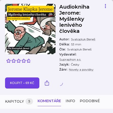
Audiokniha
Jerome:
Myšlenky
lenivého
člověka
Autor
:
Svatopluk Beneš
Délka
:
53 min
Čte
:
Svatopluk Beneš
Vydavatel
:
Supraphon a.s.
Jazyk
:
Česky
Žánr
:
Novely a povídky
KOUPIT – 69 KČ
KOMENTÁŘE
INFO
PODOBNÉ
KAPITOLY
5