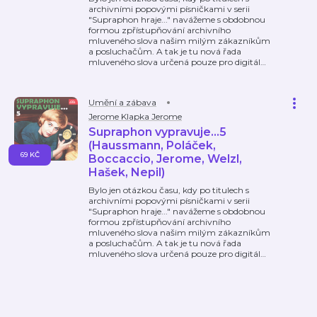
archivními popovými písničkami v serii
"Supraphon hraje..." navážeme s obdobnou
formou zpřístupňování archivního
mluveného slova našim milým zákazníkům
a posluchačům. A tak je tu nová řada
mluveného slova určená pouze pro digitál
…
Umění a zábava
Jerome Klapka Jerome
Supraphon vypravuje...5
(Haussmann, Poláček,
69 KČ
Boccaccio, Jerome, Welzl,
Hašek, Nepil)
Bylo jen otázkou času, kdy po titulech s
archivními popovými písničkami v serii
"Supraphon hraje..." navážeme s obdobnou
formou zpřístupňování archivního
mluveného slova našim milým zákazníkům
a posluchačům. A tak je tu nová řada
mluveného slova určená pouze pro digitál
…