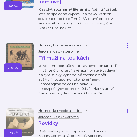
nemluvě)
159 KČ
Klasický, rozmarný literární příběh tří přátel,
kteří se společně vypraví na několikadenní
dovolenou po řece Temži. Vybrané epizody
ze slavného díla anglického humoristy čte
Otakar Brousek ml.
Humor, komedie a satira
Jerome Klapka Jerome
Tři muži na toulkách
Ve volném pokračování slavného románu Tři
249 KČ
muži ve člunu se tři svérázní přátelé vydávají
na cyklistický výlet do Německa a opět
zažívají nezapomenutelné příhody.
Samozřejmě dojde i na několik
nebezpečných dobrodružství – Harris urazí
úřední osobu, Jerome zcizí kolo a Ge
…
Humor, komedie a satira
Jerome Klapka Jerome
Povídky
Dvě povídky z pera spisovatele Jeroma
179 KČ
Klapky Jeroma. Čtou: Miloš Kopecký a