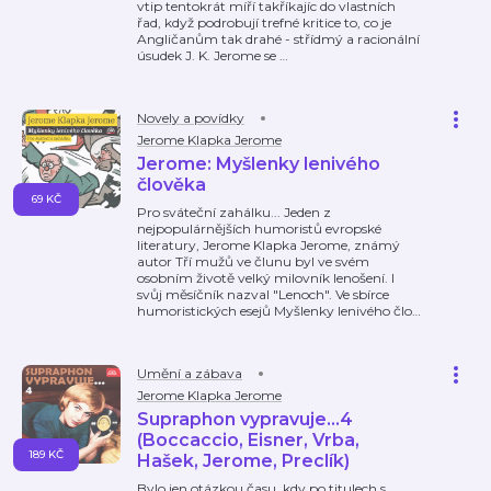
vtip tentokrát míří takříkajíc do vlastních
řad, když podrobují trefné kritice to, co je
Angličanům tak drahé - střídmý a racionální
úsudek J. K. Jerome se
…
Novely a povídky
Jerome Klapka Jerome
Jerome: Myšlenky lenivého
člověka
69 KČ
Pro sváteční zahálku... Jeden z
nejpopulárnějších humoristů evropské
literatury, Jerome Klapka Jerome, známý
autor Tří mužů ve člunu byl ve svém
osobním životě velký milovník lenošení. I
svůj měsíčník nazval "Lenoch". Ve sbírce
humoristických esejů Myšlenky lenivého člo
…
Umění a zábava
Jerome Klapka Jerome
Supraphon vypravuje...4
(Boccaccio, Eisner, Vrba,
189 KČ
Hašek, Jerome, Preclík)
Bylo jen otázkou času, kdy po titulech s