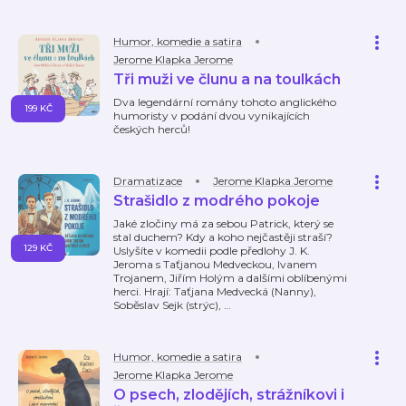
Humor, komedie a satira
Jerome Klapka Jerome
Tři muži ve člunu a na toulkách
Dva legendární romány tohoto anglického
199 KČ
humoristy v podání dvou vynikajících
českých herců!
Dramatizace
Jerome Klapka Jerome
Strašidlo z modrého pokoje
Jaké zločiny má za sebou Patrick, který se
stal duchem? Kdy a koho nejčastěji straší?
129 KČ
Uslyšíte v komedii podle předlohy J. K.
Jeroma s Taťjanou Medveckou, Ivanem
Trojanem, Jiřím Holým a dalšími oblíbenými
herci. Hrají: Taťjana Medvecká (Nanny),
Soběslav Sejk (strýc),
…
Humor, komedie a satira
Jerome Klapka Jerome
O psech, zlodějích, strážníkovi i