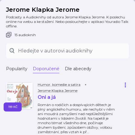
Jerome Klapka Jerome
Podcasty a Audioknihy od autora Jerome Klapka Jerome. K poslechu
online na webu a ke stažení. Nebo poslouchejte v aplikaci Youradio Talk
offline.
15 audioknih
Popularity
Doporučené
Dle abecedy
Humor, komedie a satira
Jerome Klapka Jerome
Oni a já
Román o rodičích a dospívajících dětech je
199 KČ
plný anglického humoru, ale nechybí v něm
ani moudrá zamyšlení nad nejdůležitějšími
hodnotami v lidském životě. Na tapetě je
mnoho témat všedního dne, počínaje
druhem bydlení, způsobem obživy, volbou
zaměstnání, přes vztah k př
…