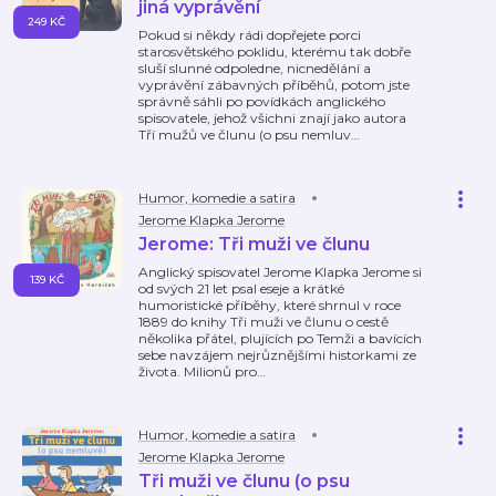
jiná vyprávění
249 KČ
Pokud si někdy rádi dopřejete porci
starosvětského poklidu, kterému tak dobře
sluší slunné odpoledne, nicnedělání a
vyprávění zábavných příběhů, potom jste
správně sáhli po povídkách anglického
spisovatele, jehož všichni znají jako autora
Tří mužů ve člunu (o psu nemluv
…
Humor, komedie a satira
Jerome Klapka Jerome
Jerome: Tři muži ve člunu
Anglický spisovatel Jerome Klapka Jerome si
139 KČ
od svých 21 let psal eseje a krátké
humoristické příběhy, které shrnul v roce
1889 do knihy Tři muži ve člunu o cestě
několika přátel, plujících po Temži a bavících
sebe navzájem nejrůznějšími historkami ze
života. Milionů pro
…
Humor, komedie a satira
Jerome Klapka Jerome
Tři muži ve člunu (o psu