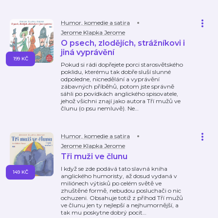
Humor, komedie a satira
Jerome Klapka Jerome
O psech, zlodějích, strážníkovi i
jiná vyprávění
199 KČ
Pokud si rádi dopřejete porci starosvětského
poklidu, kterému tak dobře sluší slunné
odpoledne, nicnedělání a vyprávění
zábavných příběhů, potom jste správně
sáhli po povídkách anglického spisovatele,
jehož všichni znají jako autora Tří mužů ve
člunu (o psu nemluvě). Ne
…
Humor, komedie a satira
Jerome Klapka Jerome
Tři muži ve člunu
I když se zde podává tato slavná kniha
149 KČ
anglického humoristy, až dosud vydaná v
miliónech výtisků po celém světě ve
zhuštěné formě, nebudou posluchači o nic
ochuzeni. Obsahuje totiž z příhod Tří mužů
ve člunu jen ty nejlepší a nejhumornější, a
tak mu poskytne dobrý pocit
…