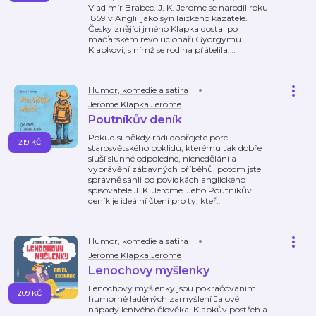
Vladimír Brabec. J. K. Jerome se narodil roku
1859 v Anglii jako syn laického kazatele.
Česky znějící jméno Klapka dostal po
maďarském revolucionáři Györgymu
Klapkovi, s nímž se rodina přátelila.
…
Humor, komedie a satira
Jerome Klapka Jerome
Poutníkův deník
Pokud si někdy rádi dopřejete porci
219 KČ
starosvětského poklidu, kterému tak dobře
sluší slunné odpoledne, nicnedělání a
vyprávění zábavných příběhů, potom jste
správně sáhli po povídkách anglického
spisovatele J. K. Jerome. Jeho Poutníkův
deník je ideální čtení pro ty, kteř
…
Humor, komedie a satira
Jerome Klapka Jerome
Lenochovy myšlenky
Lenochovy myšlenky jsou pokračováním
209 KČ
humorně laděných zamyšlení Jalové
nápady lenivého člověka. Klapkův postřeh a