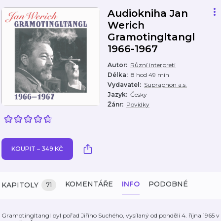
Audiokniha Jan
Werich
Gramotingltangl
1966-1967
Autor
:
Různí interpreti
Délka
:
8 hod 49 min
Vydavatel
:
Supraphon a.s.
Jazyk
:
Česky
Žánr
:
Povídky
KOUPIT – 349 KČ
KOMENTÁŘE
INFO
PODOBNÉ
KAPITOLY
71
Gramotingltangl byl pořad Jiřího Suchého, vysílaný od pondělí 4. října 1965 v