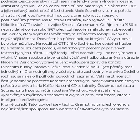
podvečer Československým rozhlasem na tehdy novém vlnovém rozsahu
velmi krátkých vln. Stále více oblíbená půlhodinka se vysílala až do léta 1968
a jejich celkový počet přesáhl šest stovek. Vedle Suchého, v tomto pořadu
chytrých úvah doplňovaných hudbou z gramofonových desek, k
posluchačům promlouval Miroslav Horníček, Ivan Vyskočil a Jiří Šlitr.
Několik dílů GTT uváděla i dvojice Šimek + Grossmann. Od října roku 1966 se
nepravidelně do léta roku 1967 před rozhlasovým mikrofonem objevoval i
Jan Werich, který svým nezaměnitelným způsobem rozvíjel úvahy na
nejrůznější témata. Podvečerních půlhodinek, ve kterých JW vystupoval,
bylo více než třicet. Na rozdíl od GTT Jiřího Suchého, kde uváděná hudba
byla nedílnou součástí pořadu, ve Werichových předem připravených
textech byla jen určitou (i když tehdy - před padesáti lety - ne nezajímavou)
výplní. V našem souboru je velká část výplňové hudby odstraněna a důraz je
kladen na Werichovo vyprávění. Jeho vystoupení zpravidla končilo
uvedením hudby Jaroslava Ježka, resp. skladeb V+W+J. Tyto předěly mezi
jednotlivými Gramotingltangly zůstaly proto zachovány. V archivu Českého
rozhlasu se nalezlo 11 půlhodin původních záznamů. Většina ztracených
částí je doplněna pro tento komplet amatérskými nahrávkami rozhlasových
pořadů z archivu Karla Koliše. Na osmi CD se tak díky Českému rozhlasu a
Supraphonu k posluchačům dostává Werichovo vidění světa, jeho
vyprávěných myšlenek s charakteristickým vtipem, postřehem, citem a
inteligencí tvořivého génia.
Kromě pořadů Táto, povídej! jde v těchto Gramotingltanglech o jednu z
nejdůležitějších spoluprací Jana Wericha s Československým rozhlasem.