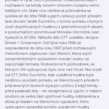
rozhlasem na tehdy novém vlnovém rozsahu velmi
krátkých vln. Stále více oblíbená půlhodinka se
vysílala až do léta 1968 a jejich celkový počet přesáhl
šest stovek. Vedle Suchého, v tomto pořadu chytrých
úvah doplňovaných hudbou z gramofonových desek,
k posluchačům promlouval Miroslav Horníček, Ivan
Vyskočil a Jiří Šlitr. Několik dílů GTT uváděla i dvojice
Šimek + Grossmann. Od října roku 1966 se
nepravidelně do léta roku 1967 před rozhlasovým
mikrofonem objevoval i Jan Werich, který svým
nezaměnitelným způsobem rozvíjel úvahy na
nejrůznější témata. Podvečerních půlhodinek, ve
kterých JW vystupoval, bylo více než třicet. Na rozdíl
od GTT Jiřího Suchého, kde uváděná hudba byla
nedílnou součástí pořadu, ve Werichových předem
připravených textech byla jen určitou (i když tehdy -
před padesáti lety - ne nezajímavou) výplní. V našem
souboru je velká část výplňové hudby odstraněna a
důraz je kladen na Werichovo vyprávění. Jeho
vystoupení zpravidla končilo uvedením hudby