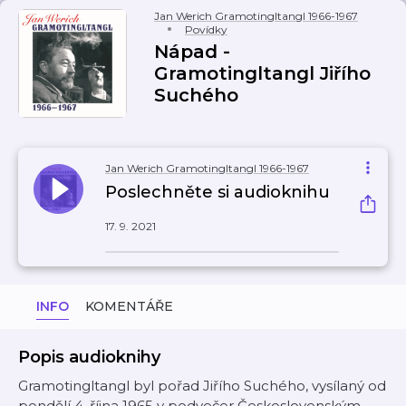
Jan Werich Gramotingltangl 1966-1967
Povídky
Nápad -
Gramotingltangl Jiřího
Suchého
Jan Werich Gramotingltangl 1966-1967
Poslechněte si audioknihu
17. 9. 2021
INFO
KOMENTÁŘE
Popis audioknihy
Gramotingltangl byl pořad Jiřího Suchého, vysílaný od
pondělí 4. října 1965 v podvečer Československým