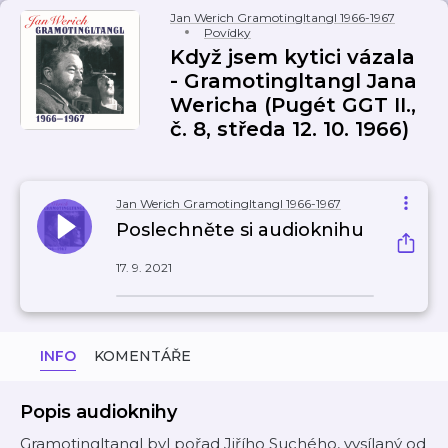
Jan Werich Gramotingltangl 1966-1967
Povídky
Když jsem kytici vázala
- Gramotingltangl Jana
Wericha (Pugét GGT II.,
č. 8, středa 12. 10. 1966)
Jan Werich Gramotingltangl 1966-1967
Poslechněte si audioknihu
17. 9. 2021
INFO
KOMENTÁŘE
Popis audioknihy
Gramotingltangl byl pořad Jiřího Suchého, vysílaný od