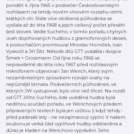
pondělí 4. října 1965 v podvečer Československým
rozhlasem na tehdy novém vlnovém rozsahu velmi
krátkých vln. Stále více oblíbená půlhodinka se
vysílala až do léta 1968 a jejich celkový počet přesáhl
šest stovek. Vedle Suchého, v tomto pořadu chytrých
úvah doplňovaných hudbou z gramofonových desek,
k posluchačům promlouval Miroslav Horníček, Ivan
Vyskočil a Jiří Šlitr. Několik dílů GTT uváděla i dvojice
Šimek + Grossmann. Od října roku 1966 se
nepravidelně do léta roku 1967 před rozhlasovým
mikrofonem objevoval i Jan Werich, který svým
nezaměnitelným způsobem rozvíjel úvahy na
nejrůznější témata. Podvečerních půlhodinek, ve
kterých JW vystupoval, bylo více než třicet. Na rozdíl
od GTT Jiřího Suchého, kde uváděná hudba byla
nedílnou součástí pořadu, ve Werichových předem
připravených textech byla jen určitou (i když tehdy -
před padesáti lety - ne nezajímavou) výplní. V našem
souboru je velká část výplňové hudby odstraněna a
důraz je kladen na Werichovo vyprávění. Jeho