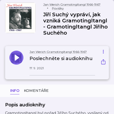
Jan Werich Gramotingltangl 1966-1967
Povídky
Jiří Suchý vypráví, jak
vzniká Gramotingltangl
- Gramotingltangl Jiřího
Suchého
Jan Werich Gramotingltangl 1966-1967
Poslechněte si audioknihu
17. 9. 2021
INFO
KOMENTÁŘE
Popis audioknihy
Gramotingltangl byl pořad Jiřího Suchého, vysílaný od