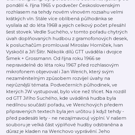
pondělí 4. října 1965 v podvečer Československým
rozhlasem na tehdy novém vlnovém rozsahu velmi
krátkých vln. Stále více oblíbená půlhodinka se
vysílala až do léta 1968 a jejich celkový počet přesáhl
šest stovek. Vedle Suchého, v tomto pořadu chytrých
úvah doplňovaných hudbou z gramofonových desek,
k posluchačům promlouval Miroslav Horníček, Ivan
Vyskočil a Jiří Šlitr. Několik dílů GTT uváděla i dvojice
Šimek + Grossmann. Od října roku 1966 se
nepravidelně do léta roku 1967 před rozhlasovým
mikrofonem objevoval i Jan Werich, který svým
nezaměnitelným způsobem rozvíjel úvahy na
nejrůznější témata. Podvečerních půlhodinek, ve
kterých JW vystupoval, bylo více než třicet. Na rozdíl
od GTT Jiřího Suchého, kde uváděná hudba byla
nedílnou součástí pořadu, ve Werichových předem
připravených textech byla jen určitou (i když tehdy -
před padesáti lety - ne nezajímavou) výplní. V našem
souboru je velká část výplňové hudby odstraněna a
důraz je kladen na Werichovo vyprávění. Jeho