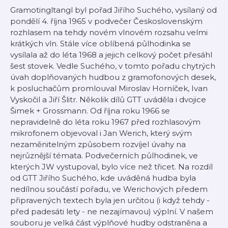
Gramotingltangl byl pořad Jiřího Suchého, vysílaný od
pondělí 4. října 1965 v podvečer Československým
rozhlasem na tehdy novém vlnovém rozsahu velmi
krátkých vln. Stále více oblíbená půlhodinka se
vysílala až do léta 1968 a jejich celkový počet přesáhl
šest stovek. Vedle Suchého, v tomto pořadu chytrých
úvah doplňovaných hudbou z gramofonových desek,
k posluchačům promlouval Miroslav Horníček, Ivan
Vyskočil a Jiří Šlitr. Několik dílů GTT uváděla i dvojice
Šimek + Grossmann. Od října roku 1966 se
nepravidelně do léta roku 1967 před rozhlasovým
mikrofonem objevoval i Jan Werich, který svým
nezaměnitelným způsobem rozvíjel úvahy na
nejrůznější témata. Podvečerních půlhodinek, ve
kterých JW vystupoval, bylo více než třicet. Na rozdíl
od GTT Jiřího Suchého, kde uváděná hudba byla
nedílnou součástí pořadu, ve Werichových předem
připravených textech byla jen určitou (i když tehdy -
před padesáti lety - ne nezajímavou) výplní. V našem
souboru je velká část výplňové hudby odstraněna a