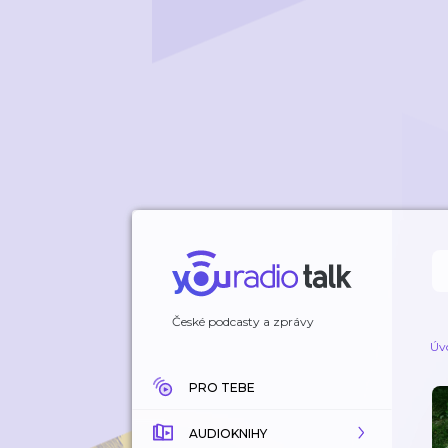
České podcasty a zprávy
Úv
PRO TEBE
AUDIOKNIHY