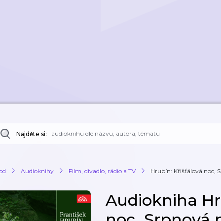
Najděte si:
od
Audioknihy
Film, divadlo, rádio a TV
Hrubín: Křišťálová noc, 
Audiokniha Hru
noc, Srpnová 