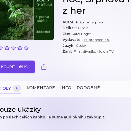
z her
Autor
:
Různí interpreti
Délka
:
50 min
Čte
:
Karel Höger
Vydavatel
:
Supraphon a.s.
Jazyk
:
Česky
Žánr
:
Film, divadlo, rádio a TV
KOUPIT – 69 KČ
KOMENTÁŘE
INFO
PODOBNÉ
ITOLY
6
ouze ukázky
o poslech celých kapitol je nutné audioknihu zakoupit.