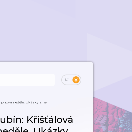
Srpnová neděle. Ukázky z her
bín: Křišťálová
neděle. Ukázky