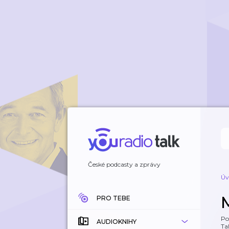
České podcasty a zprávy
Úv
M
PRO TEBE
Po
AUDIOKNIHY
Tal