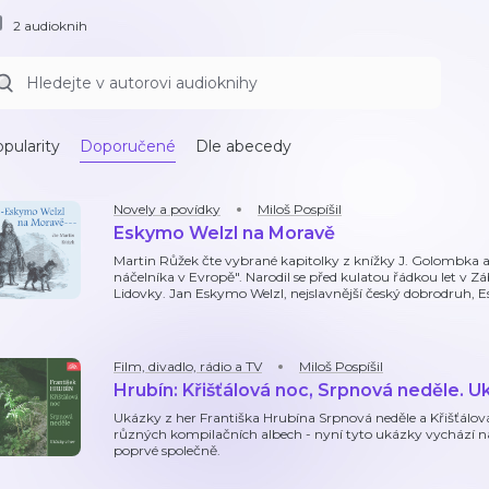
2 audioknih
pularity
Doporučené
Dle abecedy
Novely a povídky
Miloš Pospíšil
Eskymo Welzl na Moravě
Martin Růžek čte vybrané kapitolky z knížky J. Golombka
náčelníka v Evropě". Narodil se před kulatou řádkou let v
Lidovky. Jan Eskymo Welzl, nejslavnější český dobrodruh, 
Film, divadlo, rádio a TV
Miloš Pospíšil
Hrubín: Křišťálová noc, Srpnová neděle. U
Ukázky z her Františka Hrubína Srpnová neděle a Křišťálov
různých kompilačních albech - nyní tyto ukázky vychází na
poprvé společně.