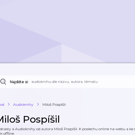
Najděte si:
od
Audioknihy
Miloš Pospíšil
iloš Pospíšil
dcasty a Audioknihy od autora Miloš Pospíšil. K poslechu online na webu a ke s
k offline.