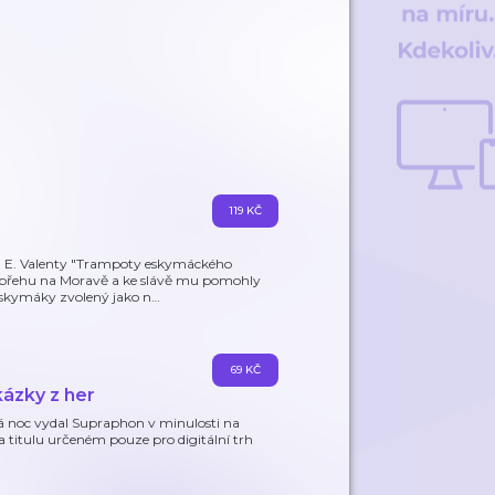
119 KČ
 a E. Valenty "Trampoty eskymáckého
 Zábřehu na Moravě a ke slávě mu pomohly
Eskymáky zvolený jako n
…
69 KČ
kázky z her
á noc vydal Supraphon v minulosti na
 titulu určeném pouze pro digitální trh