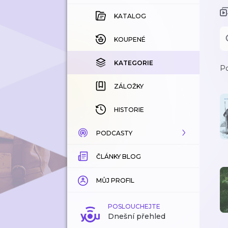
KATALOG
KOUPENÉ
KATEGORIE
Po
ZÁLOŽKY
HISTORIE
PODCASTY
ČLÁNKY BLOG
KATALOG
KATEGORIE
MŮJ PROFIL
ZÁLOŽKY
POSLOUCHEJTE
Dnešní přehled
LÍBÍ SE MI