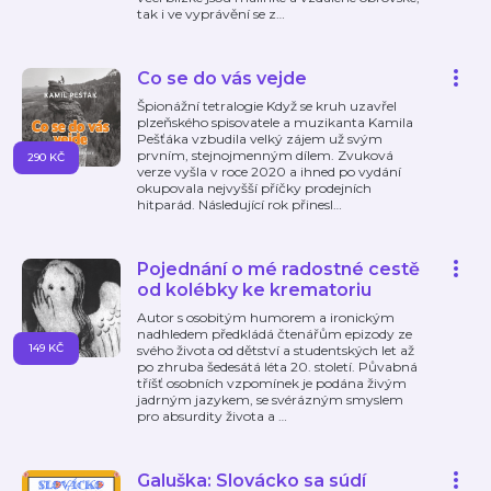
tak i ve vyprávění se z
…
Co se do vás vejde
Špionážní tetralogie Když se kruh uzavřel
plzeňského spisovatele a muzikanta Kamila
Pešťáka vzbudila velký zájem už svým
prvním, stejnojmenným dílem. Zvuková
290 KČ
verze vyšla v roce 2020 a ihned po vydání
okupovala nejvyšší příčky prodejních
hitparád. Následující rok přinesl
…
Pojednání o mé radostné cestě
od kolébky ke krematoriu
Autor s osobitým humorem a ironickým
nadhledem předkládá čtenářům epizody ze
149 KČ
svého života od dětství a studentských let až
po zhruba šedesátá léta 20. století. Půvabná
tříšť osobních vzpomínek je podána živým
jadrným jazykem, se svérázným smyslem
pro absurdity života a
…
Galuška: Slovácko sa súdí