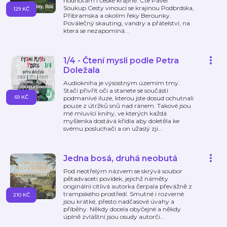
hodnotám i české krajině. Čte Pavel
Soukup.Cesty vinoucí se krajinou Podbrdska,
129 KČ
Příbramska a okolím řeky Berounky.
Poválečný skauting, vandry a přátelství, na
která se nezapomíná...
1/4 - Čtení mysli podle Petra
Doležala
Audiokniha je výsostným územím tmy.
Stačí přivřít oči a stanete se součástí
69 KČ
podmanivé iluze, kterou jste dosud ochutnali
pouze z útržků snů nad ránem. Takové jsou
mé mluvící knihy, ve kterých každá
myšlenka dostává křídla aby doletěla ke
svému posluchači a on užaslý zji
…
Jedna bosá, druhá neobutá
Pod neotřelým názvem se skrývá soubor
pětadvaceti povídek, jejichž náměty
originální citlivá autorka čerpala převážně z
trampského prostředí. Smutné i rozverné
210 KČ
jsou krátké, přesto nadčasové úvahy a
příběhy. Někdy docela obyčejné a někdy
úplně zvláštní jsou osudy autorči
…