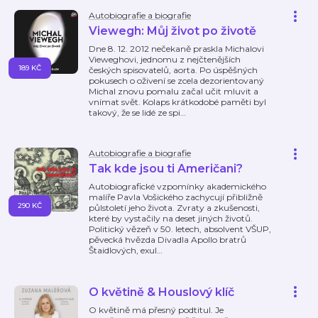
Autobiografie a biografie
Viewegh: Můj život po životě
Dne 8. 12. 2012 nečekaně praskla Michalovi
Vieweghovi, jednomu z nejčtenějších
189 KČ
českých spisovatelů, aorta. Po úspěšných
pokusech o oživení se zcela dezorientovaný
Michal znovu pomalu začal učit mluvit a
vnímat svět. Kolaps krátkodobé paměti byl
takový, že se lidé ze spi
…
Autobiografie a biografie
Tak kde jsou ti Američani?
Autobiografické vzpomínky akademického
malíře Pavla Vošického zachycují přibližně
290 KČ
půlstoletí jeho života. Zvraty a zkušenosti,
které by vystačily na deset jiných životů.
Politický vězeň v 50. letech, absolvent VŠUP,
pěvecká hvězda Divadla Apollo bratrů
Štaidlových, exul
…
O květině & Houslový klíč
O květině má přesný podtitul. Je