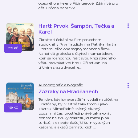
obecného a Heleny Fibingerové. Zdánlivě pro
děti určená nahrávk
…
Hartl: Prvok, Šampón, Tečka a
Karel
Zkraťte si čekání na film poslechem
audioknihy První audiokniha Patrika Hartla!
299 KČ
Literární předloha stejnojmenného filmu.
Nahořklá groteska o čtyřech kamarádech,
kteří se rozhodnou řešit svou krizi středního
věku provokativní hrou. Při setkání na
třídním srazu dvacet le
…
Autobiografie a biografie
Zázraky na Hradčanech
Ten den, kdy jsme se s Jiřím vydali natáčet na
Hradčany, byl vlastně taky trochu jako
199 KČ
zázrak. Mimořádně krásný, slunný
podzimní čas, prostředí právě tak akorát
bohaté na zvuky dokreslující místa plná
turistů, ale nepřehlušující šum vysokých
kaštanů a akátů pamatujících
…