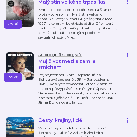
Malý stín velkého trpaslíka
Kniha o lásce, talentu, oběti, sexu a šikmé
ploše - to je román Malý stín velkého
trpaslíka, který Michal Gulyáš vydal v roce
1997, jako první beletristické dílo. Dílo, které
249 KČ
nadchlo ženy-čtenářky obsahem ryzího citu,
a muže-čtenáře peprným popisem
sexuálních scén. V je
…
Autobiografie a biografie
Můj život mezi slzami a
smíchem
Stejnojmennou knihu sepsala Jiřina
379 KČ
Bohdalová společně s Jiřím Janouškem.
Nyní ji ve svých devadesáti letech vlastním
hlasem převyprávěla s mírnými úpravami.
Vedle vysoké profesionality má tak tato audio
nahrávka ještě další – hlubší – rozměr. Jak
Jiřina Bohdalová bilanc
…
Cesty, krajiny, lidé
Vzpomínky na události a setkání, které
formovaly autorův vztah k životním