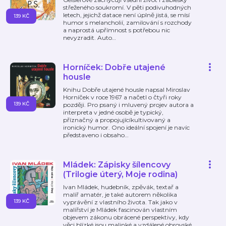
střeženého soukromí. V pěti podivuhodných
letech, jejichž datace není úplně jistá, se mísí
139 KČ
humor s melancholií, zamilování s rozchody
a naprostá upřímnost s potřebou nic
nevyzradit. Auto
…
Horníček: Dobře utajené
housle
Knihu Dobře utajené housle napsal Miroslav
Horníček v roce 1967 a načetl o čtyři roky
139 KČ
později. Pro psaný i mluvený projev autora a
interpreta v jedné osobě je typický,
příznačný a propojujícíkultivovaný a
ironický humor. Ono ideální spojení je navíc
představeno i obsaho
…
Mládek: Zápisky šílencovy
(Trilogie úterý, Moje rodina)
Ivan Mládek, hudebník, zpěvák, textař a
malíř amatér, je také autorem několika
139 KČ
vyprávění z vlastního života. Tak jako v
malířství je Mládek fascinován vlastním
objevem zákonu obrácené perspektivy, kdy
věci blízké jsou malinké a vzdálené obrovské,