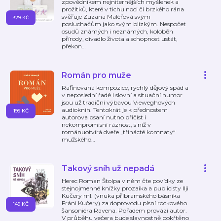
zpovědníkem nejniternějších myšlenek a
prožitků, které v tichu noci či brzkého rána
svěřuje Zuzana Maléřová svým
329 KČ
posluchačům jako svým blízkým. Nespočet
osudů známých i neznámých, koloběh
přírody, divadlo života a schopnost ustát,
překon
…
Román pro muže
Rafinovaná kompozice, rychlý dějový spád a
v neposlední řadě i slovní a situační humor
jsou už tradiční výbavou Vieweghových
audioknih. Tentokrát je k přednostem
199 KČ
autorova psaní nutno přičíst i
nekompromisní ráznost, s níž v
románuotvírá dveře „třinácté komnaty“
mužského
…
Takový sníh už nepadá
Herec Roman Štolpa v něm čte povídky ze
stejnojmenné knížky prozaika a publicisty Ilji
Kučery ml. (vnuka příbramského básníka
Fráni Kučery) za doprovodu písní rockového
149 KČ
šansoniéra Ravena. Pořadem provází autor.
V průběhu večera bude slavnostně pokřtěno