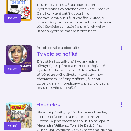
Titul nabízí dnes už klasické folklorní
vyprávěnky slováckého "kronikáře" Zdeňka
Galušky, které patří k dobrému
moravskému vínu či slivovičce. Autor je
199 KČ
původně vydal ve dvou knihách (Slováckosa
súdí, Sovácko sa nesúdí) a pro jejich velký
úspěch vybrané pasáže z nich nam
…
Autobiografie a biografie
Ty vole se neříká
Z jeviště až do zákulisí života – jedna
pěvkyně, 101 příhod a humor ostřejší než
399 KČ
vysoké C. Napsala jsem 101 kratičkých
příběhů ze svého života, které vám nyní
předkládám. Střípky z dětství, šílenost
puberty, naivní představy o práci u divadla,
cestu na světová jeviště,
…
Houbeles
Bláznivé příběhy rytíře Houbelese Břečky,
drobného šlechtice a majitele panství
Opodál. V jeho osobě se snoubí to nejlepší z
Alexandra Velikého, Tomáše Bati, Jiřího
290 KČ
Gutha-Jarkovského, Járy Cimrmana, delfína