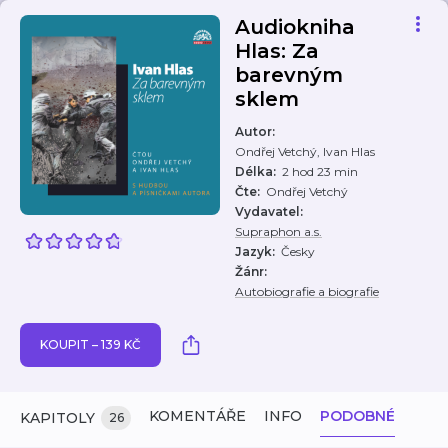
Audiokniha
Hlas: Za
barevným
sklem
Autor
:
Ondřej Vetchý, Ivan Hlas
Délka
:
2 hod 23 min
Čte
:
Ondřej Vetchý
Vydavatel
:
Supraphon a.s.
Jazyk
:
Česky
Žánr
:
Autobiografie a biografie
KOUPIT – 139 KČ
KOMENTÁŘE
INFO
PODOBNÉ
KAPITOLY
26