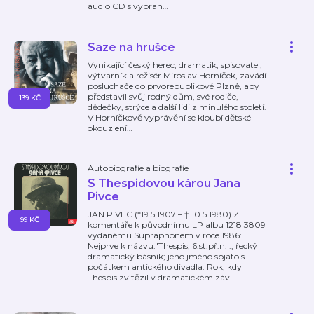
audio CD s vybran
…
Saze na hrušce
Vynikající český herec, dramatik, spisovatel,
výtvarník a režisér Miroslav Horníček, zavádí
posluchače do prvorepublikové Plzně, aby
představil svůj rodný dům, své rodiče,
139 KČ
dědečky, strýce a další lidi z minulého století.
V Horníčkově vyprávění se kloubí dětské
okouzlení
…
Autobiografie a biografie
S Thespidovou károu Jana
Pivce
JAN PIVEC (*19.5.1907 – † 10.5.1980) Z
99 KČ
komentáře k původnímu LP albu 1218 3809
vydanému Supraphonem v roce 1986:
Nejprve k názvu."Thespis, 6.st.př.n.l., řecký
dramatický básník; jeho jméno spjato s
počátkem antického divadla. Rok, kdy
Thespis zvítězil v dramatickém záv
…