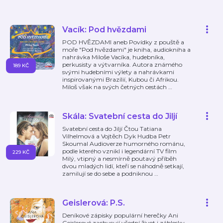
Vacík: Pod hvězdami
POD HVĚZDAMI aneb Povídky z pouště a
moře "Pod hvězdami" je kniha, audiokniha a
nahrávka Miloše Vacíka, hudebníka,
perkusisty a výtvarníka. Autora známého
189 KČ
svými hudebními výlety a nahrávkami
inspirovanými Brazílií, Kubou či Afrikou.
Miloš však na svých četných cestách
…
Skála: Svatební cesta do Jiljí
Svatební cesta do Jiljí Čtou Tatiana
Vilhelmová a Vojtěch Dyk Hudba Petr
Skoumal Audioverze humorného románu,
podle kterého vznikl i legendární TV film
229 KČ
Milý, vtipný a nesmírně poutavý příběh
dvou mladých lidí, kteří se náhodně setkají,
zamilují se do sebe a podniknou
…
Geislerová: P.S.
Deníkové zápisky populární herečky Ani
Geislerové zachycují všední život i záblesky