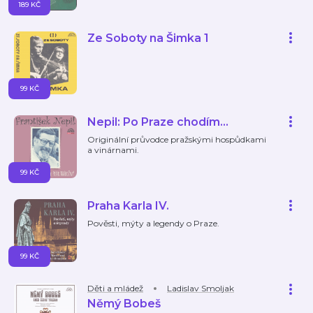
189 KČ
Ze Soboty na Šimka 1
99 KČ
Nepil: Po Praze chodím…
Originální průvodce pražskými hospůdkami
a vinárnami.
99 KČ
Praha Karla IV.
Pověsti, mýty a legendy o Praze.
99 KČ
Děti a mládež
Ladislav Smoljak
Němý Bobeš