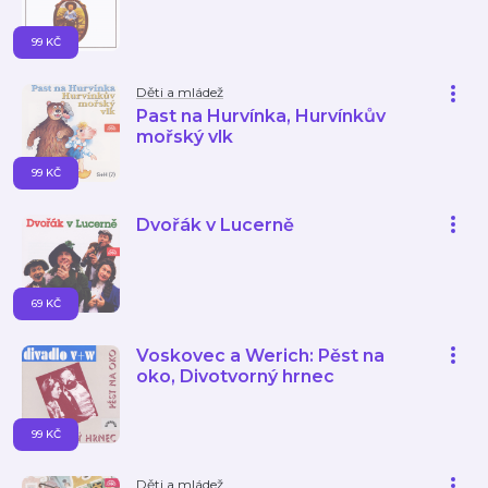
99 KČ
Děti a mládež
Past na Hurvínka, Hurvínkův
mořský vlk
99 KČ
Dvořák v Lucerně
69 KČ
Voskovec a Werich: Pěst na
oko, Divotvorný hrnec
99 KČ
Děti a mládež