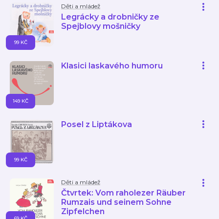
Děti a mládež
Legrácky a drobničky ze
Spejblovy mošničky
99 KČ
Klasici laskavého humoru
149 KČ
Posel z Liptákova
99 KČ
Děti a mládež
Čtvrtek: Vom raholezer Räuber
Rumzais und seinem Sohne
Zipfelchen
69 KČ