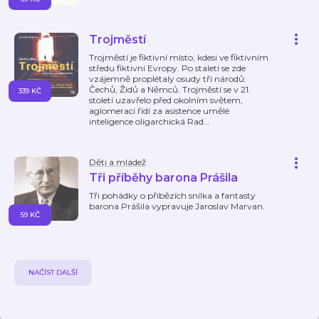
Trojměstí
Trojměstí je fiktivní místo, kdesi ve fiktivním
středu fiktivní Evropy. Po staletí se zde
vzájemně proplétaly osudy tří národů:
Čechů, Židů a Němců. Trojměstí se v 21.
339 KČ
století uzavřelo před okolním světem,
aglomeraci řídí za asistence umělé
inteligence oligarchická Rad
…
Děti a mládež
Tři příběhy barona Prášila
Tři pohádky o příbězích snílka a fantasty
barona Prášila vypravuje Jaroslav Marvan.
59 KČ
NAČÍST DALŠÍ