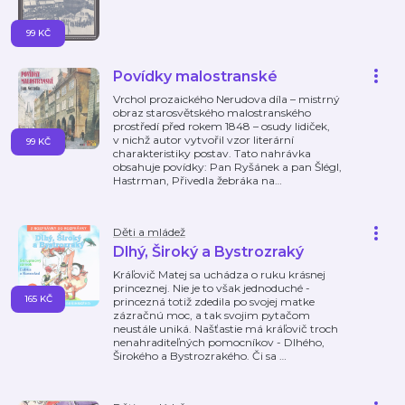
99 KČ
Povídky malostranské
Vrchol prozaického Nerudova díla – mistrný
obraz starosvětského malostranského
prostředí před rokem 1848 – osudy lidiček,
v nichž autor vytvořil vzor literární
99 KČ
charakteristiky postav. Tato nahrávka
obsahuje povídky: Pan Ryšánek a pan Šlégl,
Hastrman, Přivedla žebráka na
…
Děti a mládež
Dlhý, Široký a Bystrozraký
Kráľovič Matej sa uchádza o ruku krásnej
princeznej. Nie je to však jednoduché -
165 KČ
princezná totiž zdedila po svojej matke
zázračnú moc, a tak svojim pytačom
neustále uniká. Našťastie má kráľovič troch
nenahraditeľných pomocníkov - Dlhého,
Širokého a Bystrozrakého. Či sa
…