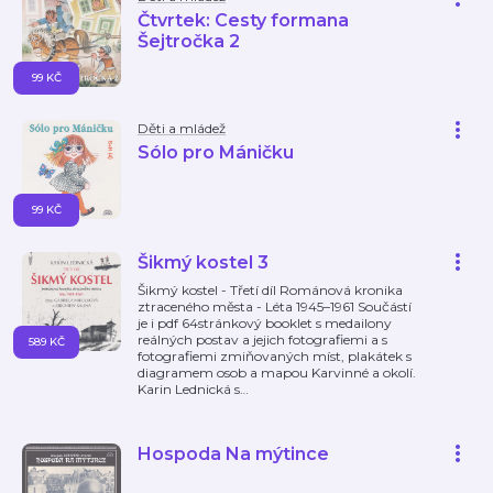
Čtvrtek: Cesty formana
Šejtročka 2
99 KČ
Děti a mládež
Sólo pro Máničku
99 KČ
Šikmý kostel 3
Šikmý kostel - Třetí díl Románová kronika
ztraceného města - Léta 1945–1961 Součástí
je i pdf 64stránkový booklet s medailony
reálných postav a jejich fotografiemi a s
589 KČ
fotografiemi zmiňovaných míst, plakátek s
diagramem osob a mapou Karvinné a okolí.
Karin Lednická s
…
Hospoda Na mýtince