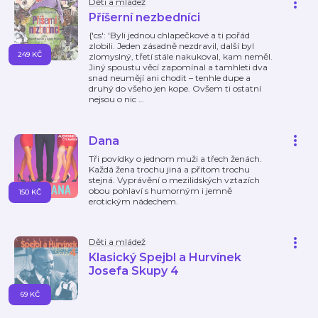
Děti a mládež
Příšerní nezbedníci
{'cs': 'Byli jednou chlapečkové a ti pořád
zlobili. Jeden zásadně nezdravil, další byl
249 KČ
zlomyslný, třetí stále nakukoval, kam neměl.
Jiný spoustu věcí zapomínal a tamhleti dva
snad neumějí ani chodit – tenhle dupe a
druhý do všeho jen kope. Ovšem ti ostatní
nejsou o nic
…
Dana
Tři povídky o jednom muži a třech ženách.
Každá žena trochu jiná a přitom trochu
stejná. Vyprávění o mezilidských vztazích
obou pohlaví s humorným i jemně
150 KČ
erotickým nádechem.
Děti a mládež
Klasický Spejbl a Hurvínek
Josefa Skupy 4
69 KČ