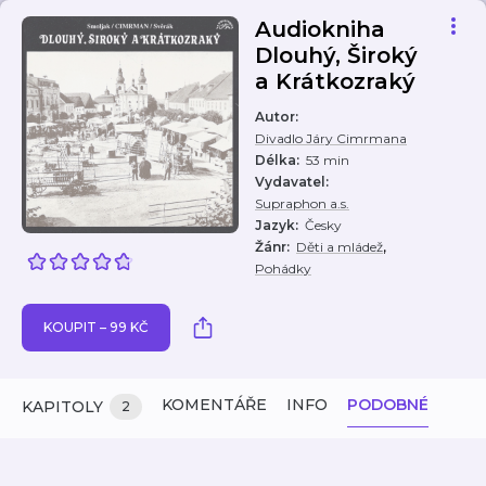
Audiokniha
Dlouhý, Široký
a Krátkozraký
Autor
:
Divadlo Járy Cimrmana
Délka
:
53 min
Vydavatel
:
Supraphon a.s.
Jazyk
:
Česky
,
Žánr
:
Děti a mládež
Pohádky
KOUPIT – 99 KČ
KOMENTÁŘE
INFO
PODOBNÉ
KAPITOLY
2