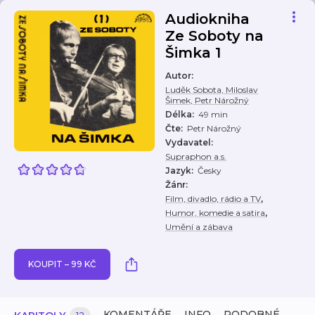
Audiokniha
Ze Soboty na
Šimka 1
Autor
:
Luděk Sobota, Miloslav
Šimek, Petr Nárožný
Délka
:
49 min
Čte
:
Petr Nárožný
Vydavatel
:
Supraphon a.s.
Jazyk
:
Česky
Žánr
:
,
Film, divadlo, rádio a TV
,
Humor, komedie a satira
Umění a zábava
KOUPIT – 99 KČ
KOMENTÁŘE
INFO
PODOBNÉ