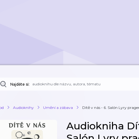
Najděte si:
od
Audioknihy
Umění a zábava
Dítě v nás - 6. Salón Lyry prage
Audiokniha Dít
Salón Lyry pra