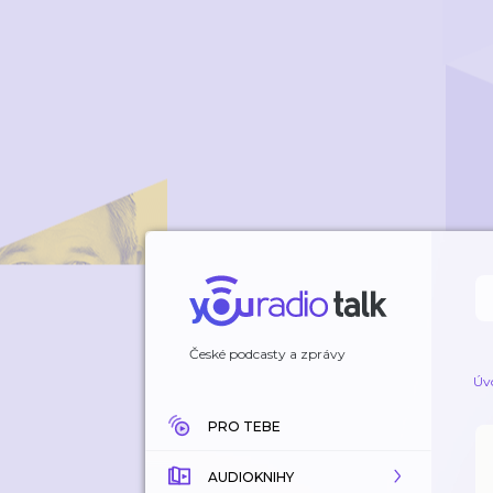
České podcasty a zprávy
Úv
PRO TEBE
AUDIOKNIHY