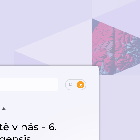
nsis
ě v nás - 6.
gensis