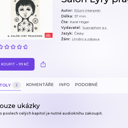
Autor
:
Různí interpreti
Délka
:
57 min
Čte
:
Karel Höger
Vydavatel
:
Supraphon a.s.
Jazyk
:
Česky
Žánr
:
Umění a zábava
KOUPIT – 99 KČ
KOMENTÁŘE
INFO
PODOBNÉ
ITOLY
2
ouze ukázky
o poslech celých kapitol je nutné audioknihu zakoupit.