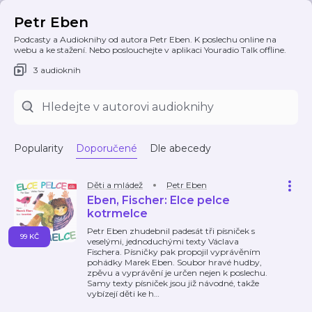
Petr Eben
Podcasty a Audioknihy od autora Petr Eben. K poslechu online na
webu a ke stažení. Nebo poslouchejte v aplikaci Youradio Talk offline.
3 audioknih
Popularity
Doporučené
Dle abecedy
Děti a mládež
Petr Eben
Eben, Fischer: Elce pelce
kotrmelce
Petr Eben zhudebnil padesát tři písniček s
99 KČ
veselými, jednoduchými texty Václava
Fischera. Písničky pak propojil vyprávěním
pohádky Marek Eben. Soubor hravé hudby,
zpěvu a vyprávění je určen nejen k poslechu.
Samy texty písniček jsou již návodné, takže
vybízejí děti ke h
…