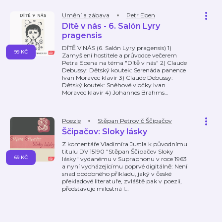
Umění a zábava
Petr Eben
Dítě v nás - 6. Salón Lyry
pragensis
DÍTĚ V NÁS (6. Salón Lyry pragensis) 1)
99 KČ
Zamyšlení hostitele a průvodce večerem
Petra Ebena na téma "Dítě v nás" 2) Claude
Debussy: Dětský koutek: Serenáda panence
Ivan Moravec klavír 3) Claude Debussy:
Dětský koutek: Sněhové vločky Ivan
Moravec klavír 4) Johannes Brahms
…
Poezie
Stěpan Petrovič Ščipačov
Ščipačov: Sloky lásky
Z komentáře Vladimíra Justla k původnímu
titulu DV 15190 "Stěpan Ščipačev Sloky
69 KČ
lásky" vydanému v Supraphonu v roce 1963
a nyní vycházejícímu poprvé digitálně: Není
snad obdobného příkladu, jaký v české
překladové literatuře, zvláště pak v poezii,
představuje milostná l
…