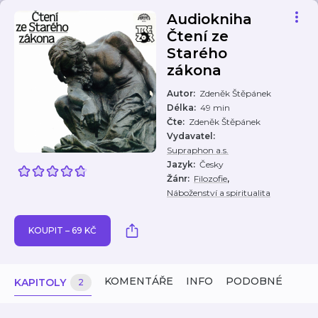
Audiokniha
Čtení ze
Starého
zákona
Autor
:
Zdeněk Štěpánek
Délka
:
49 min
Čte
:
Zdeněk Štěpánek
Vydavatel
:
Supraphon a.s.
Jazyk
:
Česky
,
Žánr
:
Filozofie
Náboženství a spiritualita
KOUPIT – 69 KČ
KOMENTÁŘE
INFO
PODOBNÉ
KAPITOLY
2