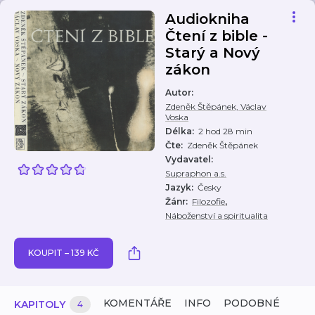
Audiokniha
Čtení z bible -
Starý a Nový
zákon
Autor
:
Zdeněk Štěpánek, Václav
Voska
Délka
:
2 hod 28 min
Čte
:
Zdeněk Štěpánek
Vydavatel
:
Supraphon a.s.
Jazyk
:
Česky
,
Žánr
:
Filozofie
Náboženství a spiritualita
KOUPIT – 139 KČ
KOMENTÁŘE
INFO
PODOBNÉ
KAPITOLY
4