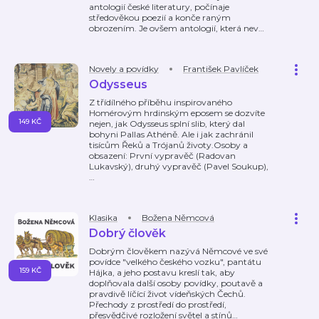
antologií české literatury, počínaje
středověkou poezií a konče raným
obrozením. Je ovšem antologií, která nev
…
Novely a povídky
František Pavlíček
Odysseus
Z třídílného příběhu inspirovaného
Homérovým hrdinským eposem se dozvíte
149 KČ
nejen, jak Odysseus splní slib, který dal
bohyni Pallas Athéně. Ale i jak zachránil
tisícům Řeků a Trójanů životy.Osoby a
obsazení: První vypravěč (Radovan
Lukavský), druhý vypravěč (Pavel Soukup),
…
Klasika
Božena Němcová
Dobrý člověk
Dobrým člověkem nazývá Němcové ve své
povídce "velkého českého vozku", pantátu
159 KČ
Hájka, a jeho postavu kreslí tak, aby
doplňovala další osoby povídky, poutavě a
pravdivě líčící život vídeňských Čechů.
Přechody z prostředí do prostředí,
přesvědčivé rozložení světel a stínů
…