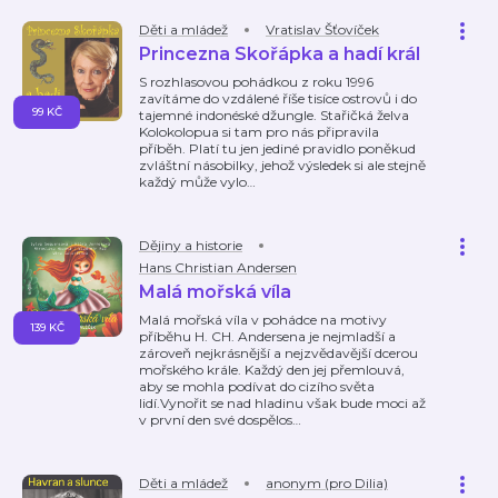
Děti a mládež
Vratislav Šťovíček
Princezna Skořápka a hadí král
S rozhlasovou pohádkou z roku 1996
zavítáme do vzdálené říše tisíce ostrovů i do
99 KČ
tajemné indonéské džungle. Stařičká želva
Kolokolopua si tam pro nás připravila
příběh. Platí tu jen jediné pravidlo poněkud
zvláštní násobilky, jehož výsledek si ale stejně
každý může vylo
…
Dějiny a historie
Hans Christian Andersen
Malá mořská víla
Malá mořská víla v pohádce na motivy
139 KČ
příběhu H. CH. Andersena je nejmladší a
zároveň nejkrásnější a nejzvědavější dcerou
mořského krále. Každý den jej přemlouvá,
aby se mohla podívat do cizího světa
lidí.Vynořit se nad hladinu však bude moci až
v první den své dospělos
…
Děti a mládež
anonym (pro Dilia)