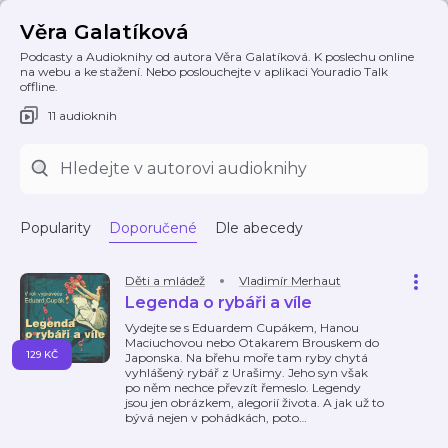
Věra Galatíková
Podcasty a Audioknihy od autora Věra Galatíková. K poslechu online
na webu a ke stažení. Nebo poslouchejte v aplikaci Youradio Talk
offline.
11 audioknih
Popularity
Doporučené
Dle abecedy
Děti a mládež
Vladimír Merhaut
Legenda o rybáři a víle
Vydejte se s Eduardem Cupákem, Hanou
Maciuchovou nebo Otakarem Brouskem do
129 KČ
Japonska. Na břehu moře tam ryby chytá
vyhlášený rybář z Urašimy. Jeho syn však
po něm nechce převzít řemeslo. Legendy
jsou jen obrázkem, alegorií života. A jak už to
bývá nejen v pohádkách, poto
…