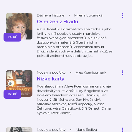
Dějiny a historie
Milena Lukavská
Osm žen z Hradu
Pavel Kosatík a dramatizovaná četba z jeho
knihy, v níž popisuje osudy manželek
199 KČ
československých prezidentů. Na základě
dostupných materiálů (literárních a
archívních pramenů, vzpomínek dosud
žijících členů rodiny a dalších pamětníků), se
pokusil zrekonstruovat obraz je
…
Novely a povídky
Alex Koenigsmark
Nízké karty
Rozhlasová hra Alexe Koenigsmarka z kraje
devadesátých let v režii Lídy Engelové a ve
169 KČ
skvělém hereckém obsazení.Účinkují Jan
Novotný, Jiří Schwarz, Jan Hrušínský,
Miroslav Moravec, Miloš Kopecký, Vlasta
Žehrová, Věra Galatíková, Jiří Ornest, Dana
Syslová, Petr Pelzer,
…
Novely a povídky
Marie Šedivá