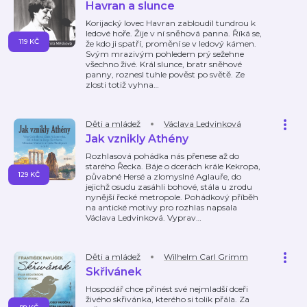
Havran a slunce
Korijacký lovec Havran zabloudil tundrou k
ledové hoře. Žije v ní sněhová panna. Říká se,
119 KČ
že kdo ji spatří, promění se v ledový kámen.
Svým mrazivým pohledem prý sežehne
všechno živé. Král slunce, bratr sněhové
panny, roznesl tuhle pověst po světě. Ze
zlosti totiž vyhna
…
Děti a mládež
Václava Ledvinková
Jak vznikly Athény
Rozhlasová pohádka nás přenese až do
starého Řecka. Báje o dcerách krále Kekropa,
129 KČ
půvabné Hersé a zlomyslné Aglauře, do
jejichž osudu zasáhli bohové, stála u zrodu
nynější řecké metropole. Pohádkový příběh
na antické motivy pro rozhlas napsala
Václava Ledvinková. Vyprav
…
Děti a mládež
Wilhelm Carl Grimm
Skřivánek
Hospodář chce přinést své nejmladší dceři
živého skřivánka, kterého si tolik přála. Za