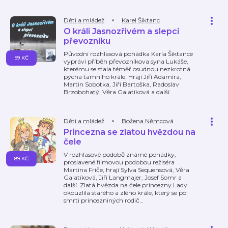
Děti a mládež
Karel Šiktanc
O králi Jasnozřivém a slepci
převozníku
Původní rozhlasová pohádka Karla Šiktance
99 KČ
vypráví příběh převozníkova syna Lukáše,
kterému se stala téměř osudnou nezkrotná
pýcha tamního krále. Hrají Jiří Adamíra,
Martin Sobotka, Jiří Bartoška, Radoslav
Brzobohatý, Věra Galatíková a další.
Děti a mládež
Božena Němcová
Princezna se zlatou hvězdou na
čele
V rozhlasové podobě známé pohádky,
89 KČ
proslavené filmovou podobou režiséra
Martina Friče, hrají Sylva Sequensová, Věra
Galatíková, Jiří Langmajer, Josef Somr a
další. Zlatá hvězda na čele princezny Lady
okouzlila starého a zlého krále, který se po
smrti princezniných rodič
…