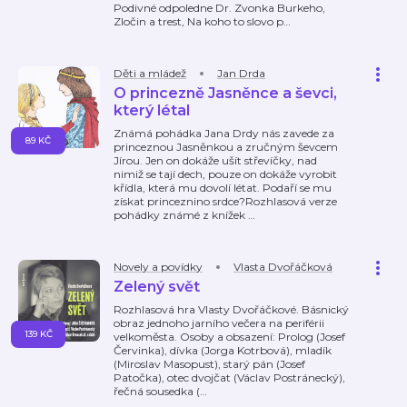
Podivné odpoledne Dr. Zvonka Burkeho,
Zločin a trest, Na koho to slovo p
…
Děti a mládež
Jan Drda
O princezně Jasněnce a ševci,
který létal
Známá pohádka Jana Drdy nás zavede za
89 KČ
princeznou Jasněnkou a zručným ševcem
Jírou. Jen on dokáže ušít střevíčky, nad
nimiž se tají dech, pouze on dokáže vyrobit
křídla, která mu dovolí létat. Podaří se mu
získat princeznino srdce?Rozhlasová verze
pohádky známé z knížek
…
Novely a povídky
Vlasta Dvořáčková
Zelený svět
Rozhlasová hra Vlasty Dvořáčkové. Básnický
obraz jednoho jarního večera na periférii
139 KČ
velkoměsta. Osoby a obsazení: Prolog (Josef
Červinka), dívka (Jorga Kotrbová), mladík
(Miroslav Masopust), starý pán (Josef
Patočka), otec dvojčat (Václav Postránecký),
řečná sousedka (
…