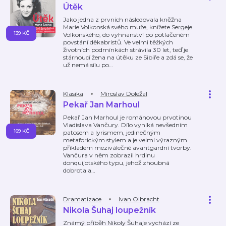
Útěk
Jako jedna z prvních následovala kněžna
Marie Volkonská svého muže, knížete Sergeje
139 KČ
Volkonského, do vyhnanství po potlačeném
povstání děkabristů. Ve velmi těžkých
životních podmínkách strávila 30 let, teď je
stárnoucí žena na útěku ze Sibiře a zdá se, že
už nemá sílu po
…
Klasika
Miroslav Doležal
Pekař Jan Marhoul
Pekař Jan Marhoul je románovou prvotinou
Vladislava Vančury. Dílo vyniká nevšedním
169 KČ
patosem a lyrismem, jedinečným
metaforickým stylem a je velmi výrazným
příkladem meziválečné avantgardní tvorby.
Vančura v něm zobrazil hrdinu
donquijotského typu, jehož zhoubná
dobrota a
…
Dramatizace
Ivan Olbracht
Nikola Šuhaj loupežník
Známý příběh Nikoly Šuhaje vychází ze