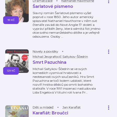
Dramatizace
Nathaniel Hawthorne
Šarlatové písmeno
Slavný román Šarlatové písmeno vyšel
poprvé v roce 1850. Jeho autor americký
99 KČ
spisovatel Nathaniel Hawthorne v něm své
čtenáře zavádí do Nové Anglie 17. století a
vypráví příběh ženy, která odmítá říct jméno
otce svého nemanželského dítěte a je veřejně
odsouzena. Osoby
…
Novely a povídky
Michail Jevgrafovič Saltykov-Ščedrin
Smrt Pazuchina
Michail Saltykov-Ščedrin se ve svých
129 KČ
komediích vysmíval hrabivosti a
neotesanosti svých současníků. Hra Smrt
Pazuchina se točí kolem událostí, které
rozvíří hrstka dědiců po smrti bohatého
statkáře. V roce 1991 inscenaci nastudovala
Lída Engelová.V titulní roli Ivana Pr
…
Děti a mládež
Jan Karafiát
Karafiát: Broučci