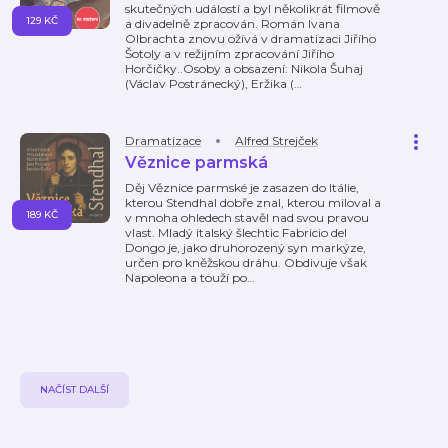
skutečných událostí a byl několikrát filmově
129 KČ
a divadelně zpracován. Román Ivana
Olbrachta znovu ožívá v dramatizaci Jiřího
Šotoly a v režijním zpracování Jiřího
Horčičky..Osoby a obsazení: Nikola Šuhaj
(Václav Postránecký), Eržika (
…
Dramatizace
Alfred Strejček
Věznice parmská
Děj Věznice parmské je zasazen do Itálie,
kterou Stendhal dobře znal, kterou miloval a
189 KČ
v mnoha ohledech stavěl nad svou pravou
vlast. Mladý italský šlechtic Fabricio del
Dongo je, jako druhorozený syn markýze,
určen pro kněžskou dráhu. Obdivuje však
Napoleona a touží po
…
NAČÍST DALŠÍ