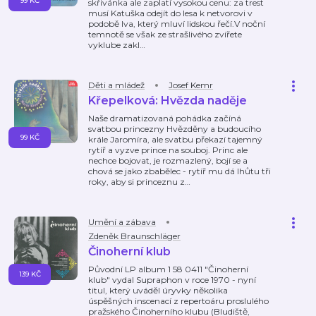
99 KČ
skřivánka ale zaplatí vysokou cenu: za trest
musí Katuška odejít do lesa k netvorovi v
podobě lva, který mluví lidskou řečí.V noční
temnotě se však ze strašlivého zvířete
vyklube zakl
…
Děti a mládež
Josef Kemr
Křepelková: Hvězda naděje
Naše dramatizovaná pohádka začíná
svatbou princezny Hvězděny a budoucího
99 KČ
krále Jaromíra, ale svatbu překazí tajemný
rytíř a vyzve prince na souboj. Princ ale
nechce bojovat, je rozmazlený, bojí se a
chová se jako zbabělec - rytíř mu dá lhůtu tři
roky, aby si princeznu z
…
Umění a zábava
Zdeněk Braunschläger
Činoherní klub
Původní LP album 1 58 0411 "Činoherní
139 KČ
klub" vydal Supraphon v roce 1970 - nyní
titul, který uváděl úryvky několika
úspěšných inscenací z repertoáru proslulého
pražského Činoherního klubu (Bludiště,