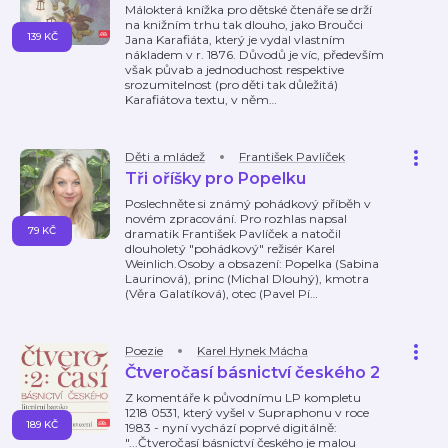
Málokterá knížka pro dětské čtenáře se drží
na knižním trhu tak dlouho, jako Broučci
139 KČ
Jana Karafiáta, který je vydal vlastním
nákladem v r. 1876. Důvodů je víc, především
však půvab a jednoduchost respektive
srozumitelnost (pro děti tak důležitá)
Karafiátova textu, v něm
…
Děti a mládež
František Pavlíček
Tři oříšky pro Popelku
Poslechněte si známý pohádkový příběh v
novém zpracování. Pro rozhlas napsal
79 KČ
dramatik František Pavlíček a natočil
dlouholetý "pohádkový" režisér Karel
Weinlich.Osoby a obsazení: Popelka (Sabina
Laurinová), princ (Michal Dlouhý), kmotra
(Věra Galatíková), otec (Pavel Pí
…
Poezie
Karel Hynek Mácha
Čtveročasí básnictví českého 2
Z komentáře k původnímu LP kompletu
1218 0531, který vyšel v Supraphonu v roce
189 KČ
1983 - nyní vychází poprvé digitálně:
"...Čtveročasí básnictví českého je malou