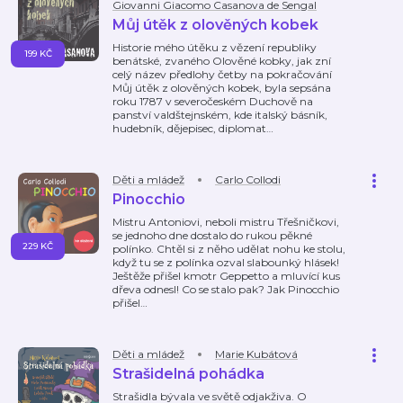
Giovanni Giacomo Casanova de Sengal
Můj útěk z olověných kobek
Historie mého útěku z vězení republiky
199 KČ
benátské, zvaného Olověné kobky, jak zní
celý název předlohy četby na pokračování
Můj útěk z olověných kobek, byla sepsána
roku 1787 v severočeském Duchově na
panství valdštejnském, kde italský básník,
hudebník, dějepisec, diplomat
…
Děti a mládež
Carlo Collodi
Pinocchio
Mistru Antoniovi, neboli mistru Třešničkovi,
se jednoho dne dostalo do rukou pěkné
229 KČ
polínko. Chtěl si z něho udělat nohu ke stolu,
když tu se z polínka ozval slabounký hlásek!
Ještěže přišel kmotr Geppetto a mluvící kus
dřeva odnesl! Co se stalo pak? Jak Pinocchio
přišel
…
Děti a mládež
Marie Kubátová
Strašidelná pohádka
Strašidla bývala ve světě odjakživa. O