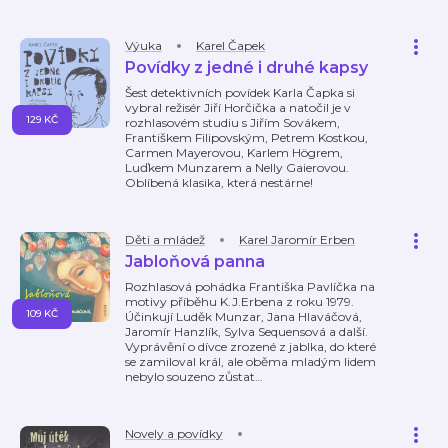
Výuka
Karel Čapek
Povídky z jedné i druhé kapsy
Šest detektivních povídek Karla Čapka si
vybral režisér Jiří Horčička a natočil je v
129 KČ
rozhlasovém studiu s Jiřím Sovákem,
Františkem Filipovským, Petrem Kostkou,
Carmen Mayerovou, Karlem Högrem,
Luďkem Munzarem a Nelly Gaierovou.
Oblíbená klasika, která nestárne!
Děti a mládež
Karel Jaromír Erben
Jabloňová panna
Rozhlasová pohádka Františka Pavlíčka na
motivy příběhu K.J.Erbena z roku 1979.
109 KČ
Účinkují Luděk Munzar, Jana Hlaváčová,
Jaromír Hanzlík, Sylva Sequensová a další.
Vyprávění o dívce zrozené z jablka, do které
se zamiloval král, ale oběma mladým lidem
nebylo souzeno zůstat
…
Novely a povídky