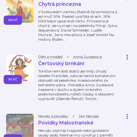
Chytrá princezna
V královském zámku šťastně žijí princezna a
její muž Jiřík. Radost vystřídá strach. Jiřík
109 KČ
totiž kdysi upsal duši čertu. Princezna je
chytrá, ale vyzraje i na pekelníky?Hrají: Sylva
Sequensová, David Schneider, Luděk
Munzar, Jana Hlaváčová a Josef Vinklář.Na
motivy Božen
…
Děti a mládež
Anna Jurásková
Čertovský brnkání
Toničce není dost dobrý její milý, chudý
tkadlec František, zato se nechá bohatstvím
89 KČ
obloudit od pekelníka, maskovaného za
bohatého pána...Pohádka Anny Juráskové
napsaná v duchu a stylem krásného
podkrkonošského nářečí.Osoby a obsazení:
vypravěč (Zdeněk Řehoř), Toničk
…
Novely a povídky
Jan Neruda
Povídky Malostranské
Nerudu zajímají tragické nebo groteskní
osudy osob, které se mu vynořují z paměti.