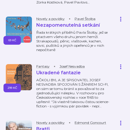
Zorka Kostková, Pavel Pavlovs
…
Novely a povídky
Pavel Štolba
Nezapomenutelná setkání
Řada krátkých příběhů Pavla Štolby, jež se
ptactvem všeho druhu jenom hemží.
69 KČ
Strakapoudů, pěnic, vlaštovek, kachen,
sovic, puštíků a jiných opeřenců je v nich
nepočítaně
Fantasy
Josef Nesvadba
Ukradené fantazie
AČKOLI BYL A JE SPISOVATEL JOSEF
NESVADBA SPOJOVÁN S ŽÁNREM SCI-FI,
299 KČ
on sám se tomu bránil a považoval to za
zjednodušující nálepku. V rozhovoru pro
Československý rozhlas v roce 1965 to
upřesnil: "Já vlastně takovou čistou science-
fiction - s výjimkou pár povídek - nepí
…
Novely a povídky
Edmond Goncourt
Bratři