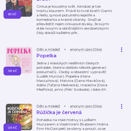
Cirkus je kouzelný svět. Akrobat je tak
trochu klaunem. Právě to tvrdí bratři Gianni
89 KČ
a Nello, synové potulného kejklíře a
komedianta a krásné cikánky. Snaží se
přesvědčit nejen cirkusové diváky, že svými
stále novými a obtížnějšími akrobatickými
čísly dokáží každého pře
…
Děti a mládež
anonym (pro Dilia)
Popelka
Jedna z klasických nedělních českých
pohádek, které si oblíbilo několik generací
139 KČ
posluchačů...Osoby a obsazení: vypravěč
(Luděk Munzar), Popelka (Hana
Maciuchová), Malvína (Dana Hlaváčová),
Adéla (Taťána Medvecká), macecha (Dana
Medřická), princ (Petr Svoboda), rádce (M
…
Děti a mládež
anonym (pro Dilia)
Růžička je červená
Pohádka na irské motivy s Luďkem
Munzarem a Vladimírem Brabcem.Hrdina
129 KČ
Finn McCool pletl ze slámy a proutí, co se