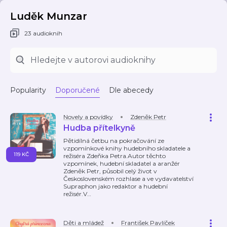
Luděk Munzar
23 audioknih
Popularity
Doporučené
Dle abecedy
Novely a povídky
Zdeněk Petr
Hudba přítelkyně
Pětidílná četbu na pokračování ze
vzpomínkové knihy hudebního skladatele a
119 KČ
režiséra Zdeňka Petra.Autor těchto
vzpomínek, hudební skladatel a aranžér
Zdeněk Petr, působil celý život v
Československém rozhlase a ve vydavatelství
Supraphon jako redaktor a hudební
režisér.V
…
Děti a mládež
František Pavlíček