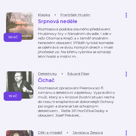
Klasika
František Hrubín
Srpnová neděle
Rozhlasová podoba slavného představení
Hrubínovy hry v Národním divadle. I zde v
169 KČ
režii Otomara Krejči a v téměř shodném
hereckém obsazení. Příběh lyrické komedie
se odehrává ve dvou horkých dnech v malé
jihočeské vsi. Na břehu rybníka se scházejí
letní hosté a místní m
…
Detektivky
Eduard Fiker
Čichač
Rozhlasové zpracování Fikerova sci-fi
románu s detektivní zápletkou. Vyprávění o
99 KČ
muži, který si v krizové životní situaci nechá
do nosu transplantovat dokonalejší čichový
psí orgán a stane se tak schopným
detektivem... Režie Jiří HorčičkaOsoby a
obsazení: Josef Pekárek,
…
Děti a mládež
Jaroslava Zeisová