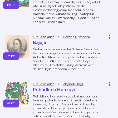
čertech, bludičkách, čarodějnicích i hejkalech
109 KČ
jste už asi slyšeli, ale jestlipak znáte
jilemnického Vejrycha? Pohádku o něm
napsala Marie KubátováHrají: Svatopluk
Skládal, Václav Postránecký, Luděk Munzar,
Ladislav Pešek a další.
…
Děti a mládež
Božena Němcová
Bajaja
Česká pohádková klasika Boženy Němcové o
třech královských dcerách a němém sluhovi.
99 KČ
Pohádka, které dominuje herectví Františka
Smolíka, Luďka Munzara, Josefa Beyvla,
Vladimíra Hlavatého, Jiřiny Petrovické a
dalších, byla natočena v roce 1962.
Děti a mládež
Zbyněk Ungr
Pohádka o Honzovi
Pohádka o Honzovi - audiokniha obsahuje
hranou pohádku o nejznámějších českém
89 KČ
junákovi, Honzovi. Na motivy tří klasických
pohádek o Honzovi je zpracovaná hraná
pohádka s účastí dvanácti herců do jednoho
celku. Luděk Munzar, Martin Stránský,