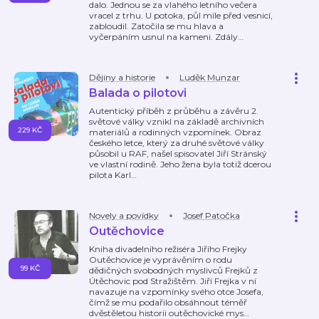
dalo. Jednou se za vlahého letního večera
vracel z trhu. U potoka, půl míle před vesnicí,
zabloudil. Zatočila se mu hlava a
vyčerpáním usnul na kameni. Zdály
…
Dějiny a historie
Luděk Munzar
Balada o pilotovi
Autentický příběh z průběhu a závěru 2.
světové války vznikl na základě archivních
229 KČ
materiálů a rodinných vzpomínek. Obraz
českého letce, který za druhé světové války
působil u RAF, našel spisovatel Jiří Stránský
ve vlastní rodině. Jeho žena byla totiž dcerou
pilota Karl
…
Novely a povídky
Josef Patočka
Outěchovice
Kniha divadelního režiséra Jiřího Frejky
Outěchovice je vyprávěním o rodu
99 KČ
dědičných svobodných myslivců Frejků z
Útěchovic pod Stražištěm. Jiří Frejka v ní
navazuje na vzpomínky svého otce Josefa,
čímž se mu podařilo obsáhnout téměř
dvěstěletou historii outěchovické mys
…