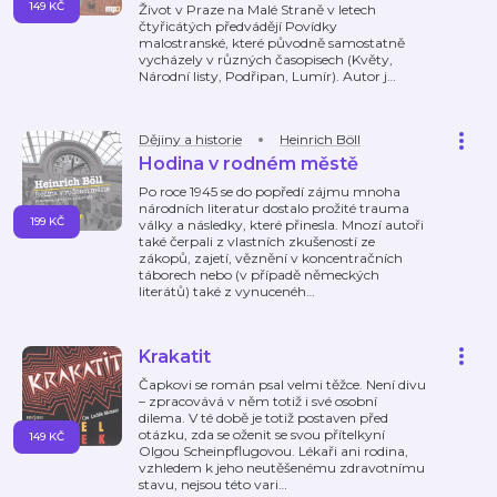
149 KČ
Život v Praze na Malé Straně v letech
čtyřicátých předvádějí Povídky
malostranské, které původně samostatně
vycházely v různých časopisech (Květy,
Národní listy, Podřipan, Lumír). Autor j
…
Dějiny a historie
Heinrich Böll
Hodina v rodném městě
Po roce 1945 se do popředí zájmu mnoha
národních literatur dostalo prožité trauma
199 KČ
války a následky, které přinesla. Mnozí autoři
také čerpali z vlastních zkušeností ze
zákopů, zajetí, věznění v koncentračních
táborech nebo (v případě německých
literátů) také z vynucenéh
…
Krakatit
Čapkovi se román psal velmi těžce. Není divu
– zpracovává v něm totiž i své osobní
dilema. V té době je totiž postaven před
otázku, zda se oženit se svou přítelkyní
149 KČ
Olgou Scheinpflugovou. Lékaři ani rodina,
vzhledem k jeho neutěšenému zdravotnímu
stavu, nejsou této vari
…