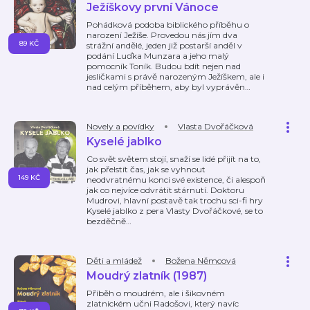
Ježíškovy první Vánoce
Pohádková podoba biblického příběhu o
narození Ježíše. Provedou nás jím dva
89 KČ
strážní andělé, jeden již postarší anděl v
podání Luďka Munzara a jeho malý
pomocník Toník. Budou bdít nejen nad
jesličkami s právě narozeným Ježíškem, ale i
nad celým příběhem, aby byl vyprávěn
…
Novely a povídky
Vlasta Dvořáčková
Kyselé jablko
Co svět světem stojí, snaží se lidé přijít na to,
jak přelstít čas, jak se vyhnout
149 KČ
neodvratnému konci své existence, či alespoň
jak co nejvíce odvrátit stárnutí. Doktoru
Mudrovi, hlavní postavě tak trochu sci-fi hry
Kyselé jablko z pera Vlasty Dvořáčkové, se to
bezděčně
…
Děti a mládež
Božena Němcová
Moudrý zlatník (1987)
Příběh o moudrém, ale i šikovném
zlatnickém učni Radošovi, který navíc