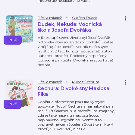
intepretuje neodolatelně Václ
…
Děti a mládež
Oldřich Dudek
Dudek, Nekuda: Vodnická
škola Josefa Dvořáka
V jisté etapě svého života byl Josef Dvořák
99 KČ
notoricky obsazován do rolí vodníků. Stal se
z něj "nejlépe hovořící vodník na českých
jevištích". Z této kuriózní situace těží autoři
kabaretu pro děti. Popletený a splašený
podvodní pan učitel Dvořák má svou havěť
sice rád,
…
Děti a mládež
Rudolf Čechura
Čechura: Divoké sny Maxipsa
Fíka
Poněkud přerostlého psa Fíka vymyslel
69 KČ
spisovatel Rudolf Čechura a namaloval pan
malíř Jiří Šalamoun. A protože i psi mají sny,
zdá se také našemu maxipsu leccos
napínavého i legračního. Nechte si to
vyprávět hercem Josefem Dvořákem, který
propůjčil Fíkovi svůj hlas i v
…