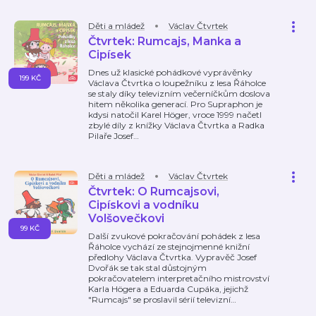
Děti a mládež
Václav Čtvrtek
Čtvrtek: Rumcajs, Manka a
Cipísek
Dnes už klasické pohádkové vyprávěnky
199 KČ
Václava Čtvrtka o loupežníku z lesa Řáholce
se staly díky televizním večerníčkům doslova
hitem několika generací. Pro Supraphon je
kdysi natočil Karel Höger, vroce 1999 načetl
zbylé díly z knížky Václava Čtvrtka a Radka
Pilaře Josef
…
Děti a mládež
Václav Čtvrtek
Čtvrtek: O Rumcajsovi,
Cipískovi a vodníku
Volšovečkovi
99 KČ
Další zvukové pokračování pohádek z lesa
Řáholce vychází ze stejnojmenné knižní
předlohy Václava Čtvrtka. Vypravěč Josef
Dvořák se tak stal důstojným
pokračovatelem interpretačního mistrovství
Karla Högera a Eduarda Cupáka, jejichž
"Rumcajs" se proslavil sérií televizní
…