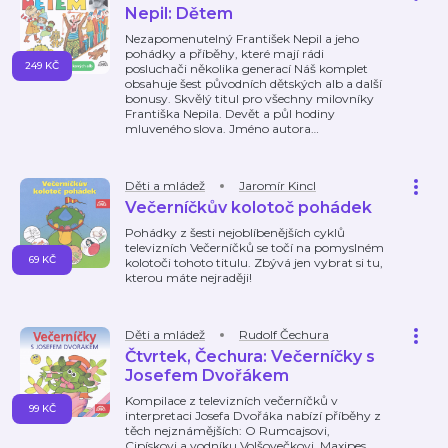
Nepil: Dětem
Nezapomenutelný František Nepil a jeho
pohádky a příběhy, které mají rádi
249 KČ
posluchači několika generací Náš komplet
obsahuje šest původních dětských alb a další
bonusy. Skvělý titul pro všechny milovníky
Františka Nepila. Devět a půl hodiny
mluveného slova. Jméno autora
…
Děti a mládež
Jaromír Kincl
Večerníčkův kolotoč pohádek
Pohádky z šesti nejoblíbenějších cyklů
televizních Večerníčků se točí na pomyslném
69 KČ
kolotoči tohoto titulu. Zbývá jen vybrat si tu,
kterou máte nejraději!
Děti a mládež
Rudolf Čechura
Čtvrtek, Čechura: Večerníčky s
Josefem Dvořákem
Kompilace z televizních večerníčků v
99 KČ
interpretaci Josefa Dvořáka nabízí příběhy z
těch nejznámějších: O Rumcajsovi,
Cipískovi a vodníku Volšovečkovi, Maxipes