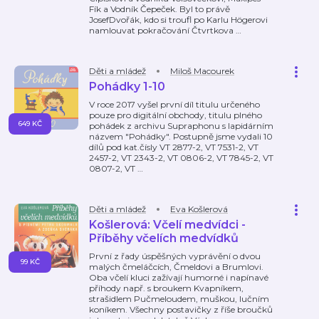
Fík a Vodník Čepeček. Byl to právě
JosefDvořák, kdo si troufl po Karlu Högerovi
namlouvat pokračování Čtvrtkova
…
Děti a mládež
Miloš Macourek
Pohádky 1-10
V roce 2017 vyšel první díl titulu určeného
pouze pro digitální obchody, titulu plného
649 KČ
pohádek z archivu Supraphonu s lapidárním
názvem "Pohádky". Postupně jsme vydali 10
dílů pod kat.čísly VT 2877-2, VT 7531-2, VT
2457-2, VT 2343-2, VT 0806-2, VT 7845-2, VT
0807-2, VT
…
Děti a mládež
Eva Košlerová
Košlerová: Včelí medvídci -
Příběhy včelích medvídků
První z řady úspěšných vyprávění o dvou
99 KČ
malých čmeláčcích, Čmeldovi a Brumlovi.
Oba včelí kluci zažívají humorné i napínavé
příhody např. s broukem Kvapníkem,
strašidlem Pučmeloudem, muškou, lučním
koníkem. Všechny postavičky z říše broučků