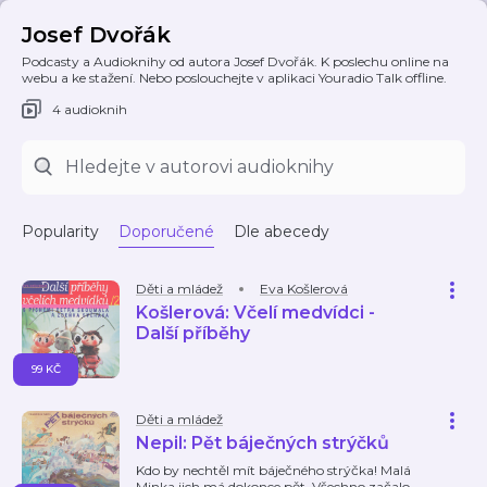
Josef Dvořák
Podcasty a Audioknihy od autora Josef Dvořák. K poslechu online na
webu a ke stažení. Nebo poslouchejte v aplikaci Youradio Talk offline.
4 audioknih
Popularity
Doporučené
Dle abecedy
Děti a mládež
Eva Košlerová
Košlerová: Včelí medvídci -
Další příběhy
99 KČ
Děti a mládež
Nepil: Pět báječných strýčků
Kdo by nechtěl mít báječného strýčka! Malá
Minka jich má dokonce pět. Všechno začalo