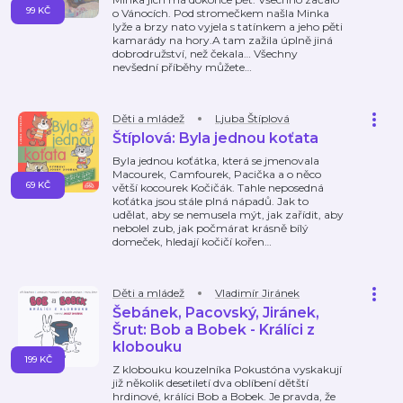
99 KČ
o Vánocích. Pod stromečkem našla Minka
lyže a brzy nato vyjela s tatínkem a jeho pěti
kamarády na hory.A tam zažila úplně jiná
dobrodružství, než čekala… Všechny
nevšední příběhy můžete
…
Děti a mládež
Ljuba Štíplová
Štíplová: Byla jednou koťata
Byla jednou koťátka, která se jmenovala
Macourek, Camfourek, Pacička a o něco
69 KČ
větší kocourek Kočičák. Tahle neposedná
koťátka jsou stále plná nápadů. Jak to
udělat, aby se nemusela mýt, jak zařídit, aby
nebolel zub, jak počmárat krásně bílý
domeček, hledají kočičí kořen
…
Děti a mládež
Vladimír Jiránek
Šebánek, Pacovský, Jiránek,
Šrut: Bob a Bobek - Králíci z
klobouku
199 KČ
Z klobouku kouzelníka Pokustóna vyskakují
již několik desetiletí dva oblíbení dětští
hrdinové, králíci Bob a Bobek. Je pravda, že