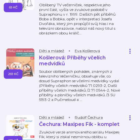
Oblíbený TV večerníček, respektive jeho
69 KČ
první část, vyšla ve zvukové podobě v
Supraphonu v r. 1999. Dalších pět příběhů
Boba a Bobka, opět v interpretaci Josefa
Dvořáka, který jim propůjčil svůj hlas i na
televizní obrazovce, nabízí náš nový titul s
obrázkem obou králič
…
Děti a mládež
Eva Košlerová
Košlerová: Příběhy včelích
medvídků
Soubor oblíbených pohádek, známých z
269 KČ
televizního Večerníčku, obsahuje vše, co
dosud Supraphon se včelími medvídky vydal
(Příběhy včelích medvídků 71 0293-2, Další
příběhy včelích medvídků /2 71 0544-2, Nové
příběhy a písničky včelích medvídků /3 SU
5193-2 a Pučmeloud a
…
Děti a mládež
Rudolf Čechura
Čechura: Maxipes Fík - komplet
Zvukové verze animovaného seriálu Maxipes
Fík, který si získal nesmírnou oblibu u