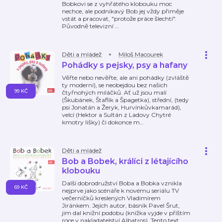
Bobkovi se z vyhřátého klobouku moc
nechce, ale podnikavý Bob jej vždy přiměje
vstát a pracovat, "protože práce šlechtí".
Původně televizní
…
Děti a mládež
Miloš Macourek
Pohádky s pejsky, psy a hafany
Věřte nebo nevěřte, ale ani pohádky (zvláště
ty moderní), se neobejdou bez našich
99 KČ
čtyřnohých miláčků. Ať už jsou malí
(Škubánek, Štaflík a Špagetka), střední, (tedy
psi Jonatán a Žeryk, Hurvínkůvkamarád),
velcí (Hektor a Sultán z Ladovy Chytré
kmotry lišky) či dokonce m
…
Děti a mládež
Bob a Bobek, králíci z létajícího
klobouku
Další dobrodružství Boba a Bobka vznikla
69 KČ
nejprve jako scénáře k novému seriálu TV
večerníčků kreslených Vladimírem
Jiránkem. Jejich autor, básník Pavel Šrut,
jim dal knižní podobu (knížka vyjde v příštím
roce v nakladatelství Albatros). Tento text