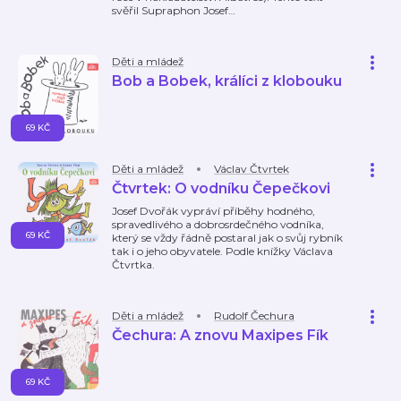
svěřil Supraphon Josef
…
Děti a mládež
Bob a Bobek, králíci z klobouku
69 KČ
Děti a mládež
Václav Čtvrtek
Čtvrtek: O vodníku Čepečkovi
Josef Dvořák vypráví příběhy hodného,
spravedlivého a dobrosrdečného vodníka,
69 KČ
který se vždy řádně postaral jak o svůj rybník
tak i o jeho obyvatele. Podle knížky Václava
Čtvrtka.
Děti a mládež
Rudolf Čechura
Čechura: A znovu Maxipes Fík
69 KČ