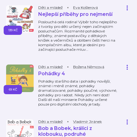
Děti a mládež
Eva Košlerová
Nejlepší příběhy pro nejmenší
Poslouchá celá rodina! Výběr toho nejlepšího
z tvorby pro děti určený nejen začínajícím
139 KČ
posluchačům. Rozmanité pohádkové
příběhy, známé postavičky z dětských
knížek a večerníčků a oblíbení čeští herci na
kompilačním albu, které je ideální pro
začínající posluchače mluv
…
Děti a mládež
Božena Němcová
Pohádky 4
Pohádky staršího data i pohádky novější,
známé i méně známé, pohádky
69 KČ
dramatizované, pohádky poučné, výchovné,
pohádky pro radost. Nikdy jich není dost!
Další díl naší miniserie Pohádky určené
pouze pro digitální obchody je tady.
Děti a mládež
Vladimír Jiránek
Bob a Bobek, králíci z
klobouku, podruhé