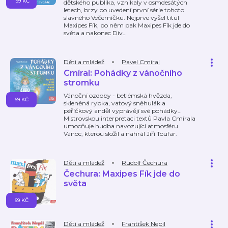
199 KČ
dětského publika, vznikaly v osmdesátých
letech, brzy po uvedení první série tohoto
slavného Večerníčku. Nejprve vyšel titul
Maxipes Fík, po něm pak Maxipes Fík jde do
světa a nakonec Div
…
Děti a mládež
Pavel Cmíral
Cmíral: Pohádky z vánočního
stromku
Vánoční ozdoby - betlémská hvězda,
69 KČ
skleněná rybka, vatový sněhulák a
péříčkový anděl vyprávějí své pohádky…
Mistrovskou interpretaci textů Pavla Cmírala
umocňuje hudba navozující atmosféru
Vánoc, kterou složil a nahrál Jiří Toufar.
Děti a mládež
Rudolf Čechura
Čechura: Maxipes Fík jde do
světa
69 KČ
Děti a mládež
František Nepil