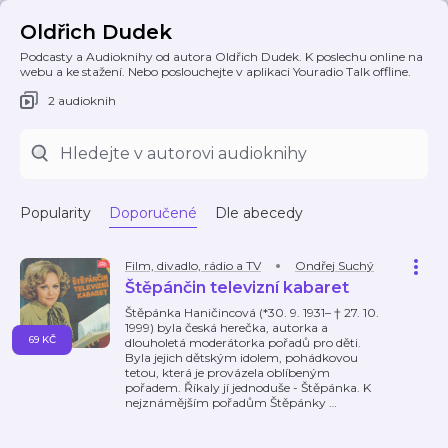
Oldřich Dudek
Podcasty a Audioknihy od autora Oldřich Dudek. K poslechu online na
webu a ke stažení. Nebo poslouchejte v aplikaci Youradio Talk offline.
2 audioknih
Popularity
Doporučené
Dle abecedy
Film, divadlo, rádio a TV
Ondřej Suchý
Štěpánčin televizní kabaret
Štěpánka Haničincová (*30. 9. 1931– † 27. 10.
1999) byla česká herečka, autorka a
69 KČ
dlouholetá moderátorka pořadů pro děti.
Byla jejich dětským idolem, pohádkovou
tetou, která je provázela oblíbeným
pořadem. Říkaly jí jednoduše - Štěpánka. K
nejznámějším pořadům Štěpánky
…