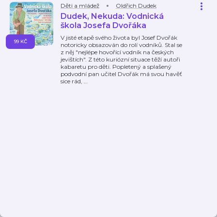
Děti a mládež
Oldřich Dudek
Dudek, Nekuda: Vodnická
škola Josefa Dvořáka
V jisté etapě svého života byl Josef Dvořák
99 KČ
notoricky obsazován do rolí vodníků. Stal se
z něj "nejlépe hovořící vodník na českých
jevištích". Z této kuriózní situace těží autoři
kabaretu pro děti. Popletený a splašený
podvodní pan učitel Dvořák má svou havěť
sice rád,
…